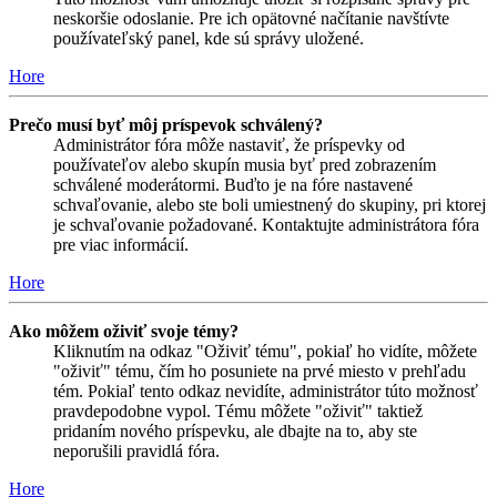
neskoršie odoslanie. Pre ich opätovné načítanie navštívte
používateľský panel, kde sú správy uložené.
Hore
Prečo musí byť môj príspevok schválený?
Administrátor fóra môže nastaviť, že príspevky od
používateľov alebo skupín musia byť pred zobrazením
schválené moderátormi. Buďto je na fóre nastavené
schvaľovanie, alebo ste boli umiestnený do skupiny, pri ktorej
je schvaľovanie požadované. Kontaktujte administrátora fóra
pre viac informácií.
Hore
Ako môžem oživiť svoje témy?
Kliknutím na odkaz "Oživiť tému", pokiaľ ho vidíte, môžete
"oživiť" tému, čím ho posuniete na prvé miesto v prehľadu
tém. Pokiaľ tento odkaz nevidíte, administrátor túto možnosť
pravdepodobne vypol. Tému môžete "oživiť" taktiež
pridaním nového príspevku, ale dbajte na to, aby ste
neporušili pravidlá fóra.
Hore