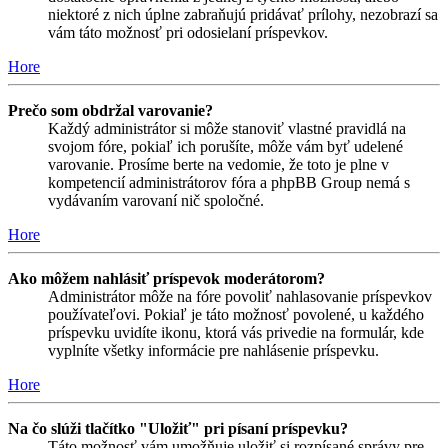
niektoré z nich úplne zabraňujú pridávať prílohy, nezobrazí sa
vám táto možnosť pri odosielaní príspevkov.
Hore
Prečo som obdržal varovanie?
Každý administrátor si môže stanoviť vlastné pravidlá na
svojom fóre, pokiaľ ich porušíte, môže vám byť udelené
varovanie. Prosíme berte na vedomie, že toto je plne v
kompetencií administrátorov fóra a phpBB Group nemá s
vydávaním varovaní nič spoločné.
Hore
Ako môžem nahlásiť príspevok moderátorom?
Administrátor môže na fóre povoliť nahlasovanie príspevkov
používateľovi. Pokiaľ je táto možnosť povolené, u každého
príspevku uvidíte ikonu, ktorá vás privedie na formulár, kde
vyplníte všetky informácie pre nahlásenie príspevku.
Hore
Na čo slúži tlačítko "Uložiť" pri písaní príspevku?
Táto možnosť vám umožňuje uložiť si rozpísané správy pre