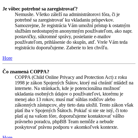
Je vôbec potrebné sa zaregistrovať?
Nemusíte. Všetko záleží na administrátorovi fóra, či je
potrebné sa zaregistrovať ku vkladaniu príspevkov.
Samozrejme, že registrácia Vám umožní prístup k ostatným
službám nedostupným anonymným používateľom, ako napr.
postavičky, súkromné správy, posielanie e-mailov
používateľom, prihlásenie do skupín, atď. Vrele Vám teda
registráciu doporučujeme. Zaberie to len chvíľu.
Hore
Čo znamená COPPA?
COPPA (Child Online Privacy and Protection Act) z roku
1998 je zákon Spojených Štátov, ktorý má chrániť mládež na
internete. Na stránkach, kde je potencionálna možnosť
ukladania osobných údajov o používateľovi, ktorému je
menej ako 13 rokov, musí mať súhlas rodičov alebo
zákonných zástupcov, aby tieto data uložil. Tento zákon však
platí iba v Spojených Štátoch. Pokiaľ si nie ste istý, či toto
platí aj na vašom fóre, doporučujeme kontaktovať vášho
právneho poradcu, phpBB Team nemôže a nebude
poskytovať právnu podporu v akomkoľvek kontexte.
Hore