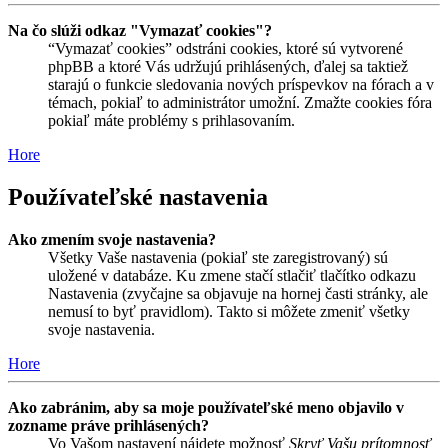
Na čo slúži odkaz "Vymazať cookies"?
“Vymazať cookies” odstráni cookies, ktoré sú vytvorené
phpBB a ktoré Vás udržujú prihlásených, ďalej sa taktiež
starajú o funkcie sledovania nových príspevkov na fórach a v
témach, pokiaľ to administrátor umožní. Zmažte cookies fóra
pokiaľ máte problémy s prihlasovaním.
Hore
Používateľské nastavenia
Ako zmením svoje nastavenia?
Všetky Vaše nastavenia (pokiaľ ste zaregistrovaný) sú
uložené v databáze. Ku zmene stačí stlačiť tlačítko odkazu
Nastavenia (zvyčajne sa objavuje na hornej časti stránky, ale
nemusí to byť pravidlom). Takto si môžete zmeniť všetky
svoje nastavenia.
Hore
Ako zabránim, aby sa moje používateľské meno objavilo v
zozname práve prihlásených?
Vo Vašom nastavení nájdete možnosť
Skryť Vašu prítomnosť