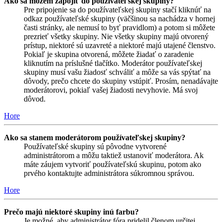
Ako sa môžem zapojiť do používateľskej skupiny?
Pre pripojenie sa do používateľskej skupiny stačí kliknúť na
odkaz používateľské skupiny (väčšinou sa nachádza v hornej
časti stránky, ale nemusí to byť pravidlom) a potom si môžete
prezrieť všetky skupiny. Nie všetky skupiny majú otvorený
prístup, niektoré sú uzavreté a niektoré majú utajené členstvo.
Pokiaľ je skupina otvorená, môžete žiadať o zaradenie
kliknutím na príslušné tlačítko. Moderátor používateľskej
skupiny musí vašu žiadosť schváliť a môže sa vás spýtať na
dôvody, prečo chcete do skupiny vstúpiť. Prosím, nenadávajte
moderátorovi, pokiaľ vašej žiadosti nevyhovie. Má svoj
dôvod.
Hore
Ako sa stanem moderátorom používateľskej skupiny?
Používateľské skupiny sú pôvodne vytvorené
administrátorom a môžu taktiež ustanoviť moderátora. Ak
máte záujem vytvoriť používateľskú skupinu, potom ako
prvého kontaktujte administrátora súkromnou správou.
Hore
Prečo majú niektoré skupiny inú farbu?
Je možné, aby administrátor fóra pridelil členom určitej