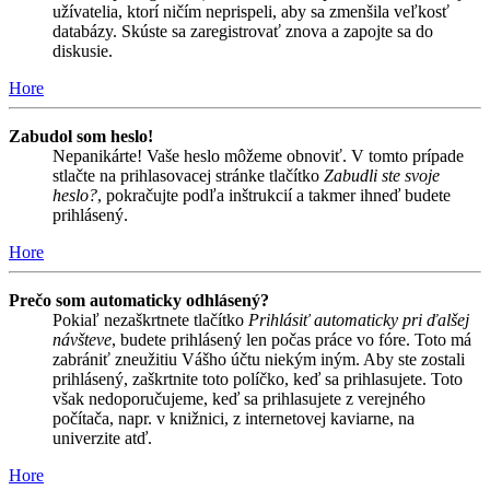
užívatelia, ktorí ničím neprispeli, aby sa zmenšila veľkosť
databázy. Skúste sa zaregistrovať znova a zapojte sa do
diskusie.
Hore
Zabudol som heslo!
Nepanikárte! Vaše heslo môžeme obnoviť. V tomto prípade
stlačte na prihlasovacej stránke tlačítko
Zabudli ste svoje
heslo?
, pokračujte podľa inštrukcií a takmer ihneď budete
prihlásený.
Hore
Prečo som automaticky odhlásený?
Pokiaľ nezaškrtnete tlačítko
Prihlásiť automaticky pri ďalšej
návšteve
, budete prihlásený len počas práce vo fóre. Toto má
zabrániť zneužitiu Vášho účtu niekým iným. Aby ste zostali
prihlásený, zaškrtnite toto políčko, keď sa prihlasujete. Toto
však nedoporučujeme, keď sa prihlasujete z verejného
počítača, napr. v knižnici, z internetovej kaviarne, na
univerzite atď.
Hore