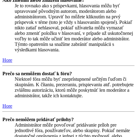
Ako zmením alebo zmažem hlasovanie?
Je to rovnako ako s príspevkami, hlasovania môžu byť
upravované pôvodným autorom, moderátorom alebo
administrátorom. Upraviť ho môžete kliknutím na prvý
príspevok v téme (toto je vždy s hlasovaním spojené). Pokiaľ
nikto zatiaľ nehlasoval, pokiaľ užívatelia môžu vymazať
alebo zmeniť položku v hlasovaní, v prípade už uskutočnenej
voľby to tak môže učiniť len moderátor alebo administrátor.
Týmto opatrením sa snažíme zabrániť manipulácii s
výsledkami hlasovania.
Hore
Prečo sa nemôžem dostať k fóru?
Niektoré fóra môžu byť zneprístupnené určitým ľuďom či
skupinám. K čítaniu, prezeraniu, prispievaniu atď. potrebujete
zvláštnu autorizáciu, ktorú môže poskytnúť len moderátor a
administrátor, takže ich kontaktujte.
Hore
Prečo nemôžem pridávať prílohy?
Administrátor môže povoľovať pridávanie príloh pre
jednotlivé fóra, používateľov, alebo skupiny. Pokiaľ nemáte
dostatočné oprávnenia z jednej z týchto možností, alebo