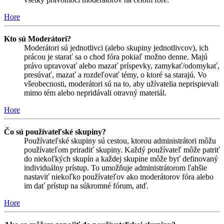
Hore
Kto sú Moderátori?
Moderátori sú jednotlivci (alebo skupiny jednotlivcov), ich
prácou je starať sa o chod fóra pokiaľ možno denne. Majú
právo upravovať alebo mazať príspevky, zamykať/odomykať,
presúvať, mazať a rozdeľovať témy, o ktoré sa starajú. Vo
všeobecnosti, moderátori sú na to, aby užívatelia neprispievali
mimo tém alebo nepridávali otravný materiál.
Hore
Čo sú používateľské skupiny?
Používateľské skupiny sú cestou, ktorou administrátori môžu
používateľom priradiť skupiny. Každý používateľ môže patriť
do niekoľkých skupín a každej skupine môže byť definovaný
individuálny prístup. To umožňuje administrátorom ľahšie
nastaviť niekoľko používateľov ako moderátorov fóra alebo
im dať prístup na súkromné fórum, atď.
Hore