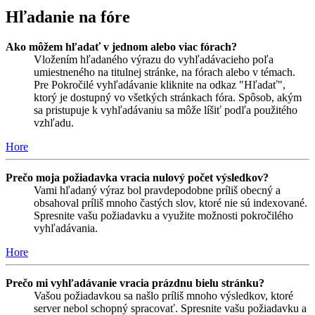
Hľadanie na fóre
Ako môžem hľadať v jednom alebo viac fórach?
Vložením hľadaného výrazu do vyhľadávacieho poľa
umiestneného na titulnej stránke, na fórach alebo v témach.
Pre Pokročilé vyhľadávanie kliknite na odkaz "Hľadať",
ktorý je dostupný vo všetkých stránkach fóra. Spôsob, akým
sa pristupuje k vyhľadávaniu sa môže líšiť podľa použitého
vzhľadu.
Hore
Prečo moja požiadavka vracia nulový počet výsledkov?
Vami hľadaný výraz bol pravdepodobne príliš obecný a
obsahoval príliš mnoho častých slov, ktoré nie sú indexované.
Spresnite vašu požiadavku a využite možnosti pokročilého
vyhľadávania.
Hore
Prečo mi vyhľadávanie vracia prázdnu bielu stránku?
Vašou požiadavkou sa našlo príliš mnoho výsledkov, ktoré
server nebol schopný spracovať. Spresnite vašu požiadavku a