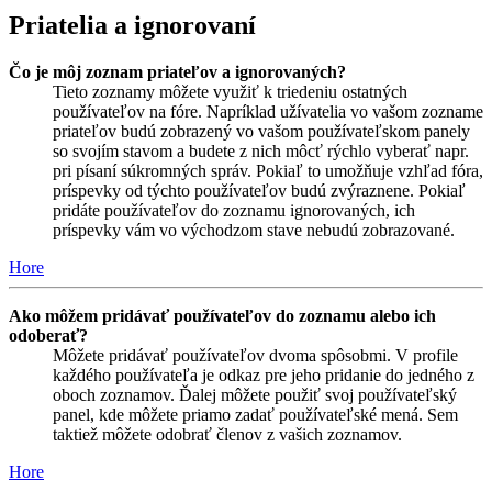
Priatelia a ignorovaní
Čo je môj zoznam priateľov a ignorovaných?
Tieto zoznamy môžete využiť k triedeniu ostatných
používateľov na fóre. Napríklad užívatelia vo vašom zozname
priateľov budú zobrazený vo vašom používateľskom panely
so svojím stavom a budete z nich môcť rýchlo vyberať napr.
pri písaní súkromných správ. Pokiaľ to umožňuje vzhľad fóra,
príspevky od týchto používateľov budú zvýraznene. Pokiaľ
pridáte používateľov do zoznamu ignorovaných, ich
príspevky vám vo východzom stave nebudú zobrazované.
Hore
Ako môžem pridávať používateľov do zoznamu alebo ich
odoberať?
Môžete pridávať používateľov dvoma spôsobmi. V profile
každého používateľa je odkaz pre jeho pridanie do jedného z
oboch zoznamov. Ďalej môžete použiť svoj používateľský
panel, kde môžete priamo zadať používateľské mená. Sem
taktiež môžete odobrať členov z vašich zoznamov.
Hore