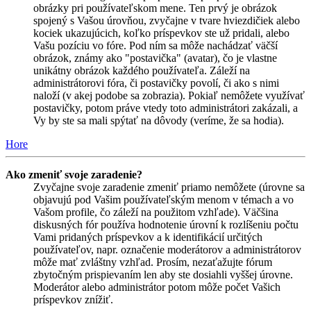
obrázky pri používateľskom mene. Ten prvý je obrázok
spojený s Vašou úrovňou, zvyčajne v tvare hviezdičiek alebo
kociek ukazujúcich, koľko príspevkov ste už pridali, alebo
Vašu pozíciu vo fóre. Pod ním sa môže nachádzať väčší
obrázok, známy ako "postavička" (avatar), čo je vlastne
unikátny obrázok každého používateľa. Záleží na
administrátorovi fóra, či postavičky povolí, či ako s nimi
naloží (v akej podobe sa zobrazia). Pokiaľ nemôžete využívať
postavičky, potom práve vtedy toto administrátori zakázali, a
Vy by ste sa mali spýtať na dôvody (veríme, že sa hodia).
Hore
Ako zmeniť svoje zaradenie?
Zvyčajne svoje zaradenie zmeniť priamo nemôžete (úrovne sa
objavujú pod Vašim používateľským menom v témach a vo
Vašom profile, čo záleží na použitom vzhľade). Väčšina
diskusných fór používa hodnotenie úrovní k rozlíšeniu počtu
Vami pridaných príspevkov a k identifikácií určitých
používateľov, napr. označenie moderátorov a administrátorov
môže mať zvláštny vzhľad. Prosím, nezaťažujte fórum
zbytočným prispievaním len aby ste dosiahli vyššej úrovne.
Moderátor alebo administrátor potom môže počet Vašich
príspevkov znížiť.