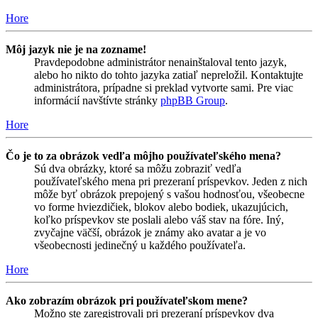
Hore
Môj jazyk nie je na zozname!
Pravdepodobne administrátor nenainštaloval tento jazyk,
alebo ho nikto do tohto jazyka zatiaľ nepreložil. Kontaktujte
administrátora, prípadne si preklad vytvorte sami. Pre viac
informácií navštívte stránky
phpBB Group
.
Hore
Čo je to za obrázok vedľa môjho používateľského mena?
Sú dva obrázky, ktoré sa môžu zobraziť vedľa
používateľského mena pri prezeraní príspevkov. Jeden z nich
môže byť obrázok prepojený s vašou hodnosťou, všeobecne
vo forme hviezdičiek, blokov alebo bodiek, ukazujúcich,
koľko príspevkov ste poslali alebo váš stav na fóre. Iný,
zvyčajne väčší, obrázok je známy ako avatar a je vo
všeobecnosti jedinečný u každého používateľa.
Hore
Ako zobrazím obrázok pri používateľskom mene?
Možno ste zaregistrovali pri prezeraní príspevkov dva