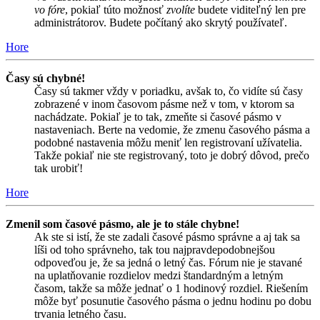
vo fóre
, pokiaľ túto možnosť
zvolíte
budete viditeľný len pre
administrátorov. Budete počítaný ako skrytý používateľ.
Hore
Časy sú chybné!
Časy sú takmer vždy v poriadku, avšak to, čo vidíte sú časy
zobrazené v inom časovom pásme než v tom, v ktorom sa
nachádzate. Pokiaľ je to tak, zmeňte si časové pásmo v
nastaveniach. Berte na vedomie, že zmenu časového pásma a
podobné nastavenia môžu meniť len registrovaní užívatelia.
Takže pokiaľ nie ste registrovaný, toto je dobrý dôvod, prečo
tak urobiť!
Hore
Zmenil som časové pásmo, ale je to stále chybne!
Ak ste si istí, že ste zadali časové pásmo správne a aj tak sa
líši od toho správneho, tak tou najpravdepodobnejšou
odpoveďou je, že sa jedná o letný čas. Fórum nie je stavané
na uplatňovanie rozdielov medzi štandardným a letným
časom, takže sa môže jednať o 1 hodinový rozdiel. Riešením
môže byť posunutie časového pásma o jednu hodinu po dobu
trvania letného času.