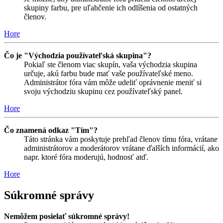
skupiny farbu, pre uľahčenie ich odlíšenia od ostatných
členov.
Hore
Čo je "Východzia používateľská skupina"?
Pokiaľ ste členom viac skupín, vaša východzia skupina
určuje, akú farbu bude mať vaše používateľské meno.
Administrátor fóra vám môže udeliť oprávnenie meniť si
svoju východziu skupinu cez používateľský panel.
Hore
Čo znamená odkaz "Tím"?
Táto stránka vám poskytuje prehľad členov tímu fóra, vrátane
administrátorov a moderátorov vrátane ďalších informácií, ako
napr. ktoré fóra moderujú, hodnosť atď.
Hore
Súkromné správy
Nemôžem posielať súkromné správy!