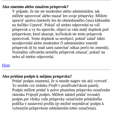
Ako zmením alebo zmažem príspevok?
V prípade, že nie ste moderátor alebo administrátor, tak
môžete upravovať alebo mazať len svoje príspevky. Môžete
upraviť správu (niekedy len do obmedzeného času) kliknutím
na tlačítko Upraviť. Pokiaľ už niekto odpovedal na váš
príspevok a vy ho upravíte, objaví sa vám malý doplnok pod
príspevkom, ktorí ukazuje, koľkokrát ste tento príspevok
upravovali. Tento doplnok sa neobjaví, pokiaľ zatiaľ nikto
neodpovedal alebo moderátor či administrátor zmenili
príspevok (tí by mali sami zanechať odkaz prečo ho zmenili).
Normálny užívatelia nemôžu príspevok zmazať, pokiaľ na
neho už niekto odpovedal.
Hore
Ako pridám podpis k môjmu príspevku?
Pridať podpis znamená, že si musíte najprv nie aký vytvoriť.
To urobíte cez stránku
Profil
v používateľskom panely.
Podpis môžete pridať k práve písanému príspevku označením
okienka
Pripojiť podpis
. Môžete taktiež pridať rovnaký
podpis pre všetky vaše príspevky označením príslušného
políčka v nastavení profilu (je možné nepridávať podpis k
vybraným príspevkom odstránením tohto označenia).