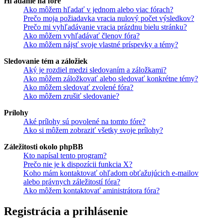
Hľadanie na fóre
Ako môžem hľadať v jednom alebo viac fórach?
Prečo moja požiadavka vracia nulový počet výsledkov?
Prečo mi vyhľadávanie vracia prázdnu bielu stránku?
Ako môžem vyhľadávať členov fóra?
Ako môžem nájsť svoje vlastné príspevky a témy?
Sledovanie tém a záložiek
Aký je rozdiel medzi sledovaním a záložkami?
Ako môžem záložkovať alebo sledovať konkrétne témy?
Ako môžem sledovať zvolené fóra?
Ako môžem zrušiť sledovanie?
Prílohy
Aké prílohy sú povolené na tomto fóre?
Ako si môžem zobraziť všetky svoje prílohy?
Záležitosti okolo phpBB
Kto napísal tento program?
Prečo nie je k dispozícii funkcia X?
Koho mám kontaktovať ohľadom obťažujúcich e-mailov
alebo právnych záležitostí fóra?
Ako môžem kontaktovať aministrátora fóra?
Registrácia a prihlásenie