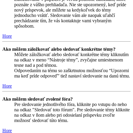
poznáte z vášho prehliadača. Nie ste upozornený, keď príde
nový príspevok, ale môžete sa kedykoľvek do témy
jednoducho vrátiť. Sledovanie vám ale naopak uľahčí
prechádzanie tím, že vás kontaktuje vami vybraným
spôsobom.
Hore
Ako môžem záložkovať alebo sledovať konkrétne témy?
Môžete záložkovať alebo sledovať konkrétne témy kliknutím
na odkaz v meno “Nástroje témy”, zvyčajne umiestnenom
tesne nad a pod témou.
Odpovedaním na tému so zaškrtnutou možnosťou “Upozorni
ma keď príde odpoveď” tiež nastaví sledovanie na danú tému.
Hore
Ako môžem sledovať zvolené fóra?
Pre sledovanie jednotlivého fóra, kliknite po vstupu do neho
na odkaz "Sledovať toto fórum". Pre sledovanie témy kliknite
na odkaz v ňom alebo pri odosielaní príspevku zvoľte
možnosť sledovať túto tému.
Hore