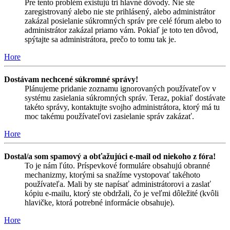
Pre tento problém existujú tri hlavné dôvody. Nie ste
zaregistrovaný alebo nie ste prihlásený, alebo administrátor
zakázal posielanie súkromných správ pre celé fórum alebo to
administrátor zakázal priamo vám. Pokiaľ je toto ten dôvod,
spýtajte sa administrátora, prečo to tomu tak je.
Hore
Dostávam nechcené súkromné správy!
Plánujeme pridanie zoznamu ignorovaných používateľov v
systému zasielania súkromných správ. Teraz, pokiaľ dostávate
takéto správy, kontaktujte svojho administrátora, ktorý má tu
moc takému používateľovi zasielanie správ zakázať.
Hore
Dostal/a som spamový a obťažujúci e-mail od niekoho z fóra!
To je nám ľúto. Príspevkové formuláre obsahujú obranné
mechanizmy, ktorými sa snažíme vystopovať takéhoto
používateľa. Mali by ste napísať administrátorovi a zaslať
kópiu e-mailu, ktorý ste obdržali, čo je veľmi dôležité (kvôli
hlavičke, ktorá potrebné informácie obsahuje).
Hore