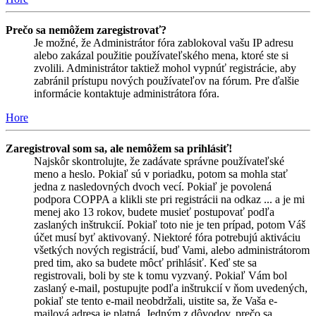
Prečo sa nemôžem zaregistrovať?
Je možné, že Administrátor fóra zablokoval vašu IP adresu
alebo zakázal použitie používateľského mena, ktoré ste si
zvolili. Administrátor taktiež mohol vypnúť registrácie, aby
zabránil prístupu nových používateľov na fórum. Pre ďalšie
informácie kontaktuje administrátora fóra.
Hore
Zaregistroval som sa, ale nemôžem sa prihlásiť!
Najskôr skontrolujte, že zadávate správne používateľské
meno a heslo. Pokiaľ sú v poriadku, potom sa mohla stať
jedna z nasledovných dvoch vecí. Pokiaľ je povolená
podpora COPPA a klikli ste pri registrácii na odkaz ... a je mi
menej ako 13 rokov, budete musieť postupovať podľa
zaslaných inštrukcií. Pokiaľ toto nie je ten prípad, potom Váš
účet musí byť aktivovaný. Niektoré fóra potrebujú aktiváciu
všetkých nových registrácií, buď Vami, alebo administrátorom
pred tim, ako sa budete môcť prihlásiť. Keď ste sa
registrovali, boli by ste k tomu vyzvaný. Pokiaľ Vám bol
zaslaný e-mail, postupujte podľa inštrukcií v ňom uvedených,
pokiaľ ste tento e-mail neobdržali, uistite sa, že Vaša e-
mailová adresa je platná. Jedným z dôvodov, prečo sa