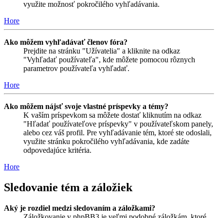
využite možnosť pokročilého vyhľadávania.
Hore
Ako môžem vyhľadávať členov fóra?
Prejdite na stránku "Užívatelia" a kliknite na odkaz
"Vyhľadať používateľa", kde môžete pomocou rôznych
parametrov používateľa vyhľadať.
Hore
Ako môžem nájsť svoje vlastné príspevky a témy?
K vaším príspevkom sa môžete dostať kliknutím na odkaz
"Hľadať používateľove príspevky" v používateľskom panely,
alebo cez váš profil. Pre vyhľadávanie tém, ktoré ste odoslali,
využite stránku pokročilého vyhľadávania, kde zadáte
odpovedajúce kritéria.
Hore
Sledovanie tém a záložiek
Aký je rozdiel medzi sledovaním a záložkami?
Záložkovanie v phpBB3 je veľmi podobné záložkám, ktoré