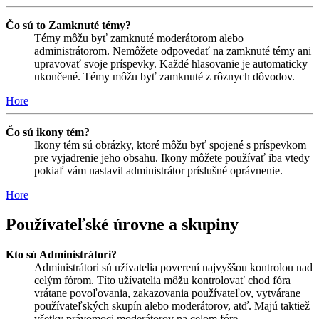
Čo sú to Zamknuté témy?
Témy môžu byť zamknuté moderátorom alebo
administrátorom. Nemôžete odpovedať na zamknuté témy ani
upravovať svoje príspevky. Každé hlasovanie je automaticky
ukončené. Témy môžu byť zamknuté z rôznych dôvodov.
Hore
Čo sú ikony tém?
Ikony tém sú obrázky, ktoré môžu byť spojené s príspevkom
pre vyjadrenie jeho obsahu. Ikony môžete používať iba vtedy
pokiaľ vám nastavil administrátor príslušné oprávnenie.
Hore
Používateľské úrovne a skupiny
Kto sú Administrátori?
Administrátori sú užívatelia poverení najvyššou kontrolou nad
celým fórom. Títo užívatelia môžu kontrolovať chod fóra
vrátane povoľovania, zakazovania používateľov, vytvárane
používateľských skupín alebo moderátorov, atď. Majú taktiež
všetky právomoci moderátorov na celom fóre.