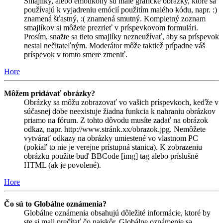
Smajlíky, alebo emotikony sú malé grafické obrázky, ktoré sa
používajú k vyjadreniu emócií použitím malého kódu, napr. :)
znamená šťastný, :( znamená smutný. Kompletný zoznam
smajlíkov si môžete prezrieť v príspevkovom formulári.
Prosím, snažte sa tieto smajlíky nezneužívať, aby sa príspevok
nestal nečitateľným. Moderátor môže taktiež prípadne váš
príspevok v tomto smere zmeniť.
Hore
Môžem pridávať obrázky?
Obrázky sa môžu zobrazovať vo vašich príspevkoch, keďže v
súčasnej dobe neexistuje žiadna funkcia k nahraniu obrázkov
priamo na fórum. Z tohto dôvodu musíte zadať na obrázok
odkaz, napr. http://www.stránk.xx/obrazok.jpg. Nemôžete
vytvárať odkazy na obrázky umiestené vo vlastnom PC
(pokiaľ to nie je verejne prístupná stanica). K zobrazeniu
obrázku použite buď BBCode [img] tag alebo príslušné
HTML (ak je povolené).
Hore
Čo sú to Globálne oznámenia?
Globálne oznámenia obsahujú dôležité informácie, ktoré by
ste si mali prečítať čo najskôr. Globálne oznámenie sa