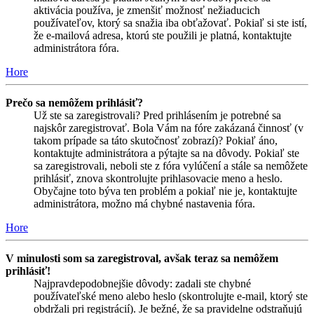
aktivácia používa, je zmenšiť možnosť nežiaducich
používateľov, ktorý sa snažia iba obťažovať. Pokiaľ si ste istí,
že e-mailová adresa, ktorú ste použili je platná, kontaktujte
administrátora fóra.
Hore
Prečo sa nemôžem prihlásiť?
Už ste sa zaregistrovali? Pred prihlásením je potrebné sa
najskôr zaregistrovať. Bola Vám na fóre zakázaná činnosť (v
takom prípade sa táto skutočnosť zobrazí)? Pokiaľ áno,
kontaktujte administrátora a pýtajte sa na dôvody. Pokiaľ ste
sa zaregistrovali, neboli ste z fóra vylúčení a stále sa nemôžete
prihlásiť, znova skontrolujte prihlasovacie meno a heslo.
Obyčajne toto býva ten problém a pokiaľ nie je, kontaktujte
administrátora, možno má chybné nastavenia fóra.
Hore
V minulosti som sa zaregistroval, avšak teraz sa nemôžem
prihlásiť!
Najpravdepodobnejšie dôvody: zadali ste chybné
používateľské meno alebo heslo (skontrolujte e-mail, ktorý ste
obdržali pri registrácií). Je bežné, že sa pravidelne odstraňujú