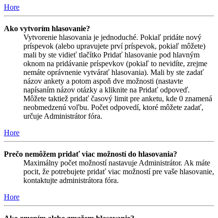
Hore
Ako vytvorím hlasovanie?
Vytvorenie hlasovania je jednoduché. Pokiaľ pridáte nový
príspevok (alebo upravujete prví príspevok, pokiaľ môžete)
mali by ste vidieť tlačítko Pridať hlasovanie pod hlavným
oknom na pridávanie príspevkov (pokiaľ to nevidíte, zrejme
nemáte oprávnenie vytvárať hlasovania). Mali by ste zadať
názov ankety a potom aspoň dve možnosti (nastavte
napísaním názov otázky a kliknite na Pridať odpoveď.
Môžete taktiež pridať časový limit pre anketu, kde 0 znamená
neobmedzenú voľbu. Počet odpovedí, ktoré môžete zadať,
určuje Administrátor fóra.
Hore
Prečo nemôžem pridať viac možností do hlasovania?
Maximálny počet možností nastavuje Administrátor. Ak máte
pocit, že potrebujete pridať viac možností pre vaše hlasovanie,
kontaktujte administrátora fóra.
Hore