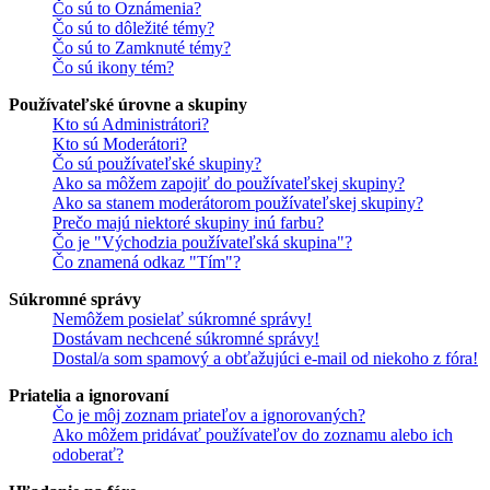
Čo sú to Oznámenia?
Čo sú to dôležité témy?
Čo sú to Zamknuté témy?
Čo sú ikony tém?
Používateľské úrovne a skupiny
Kto sú Administrátori?
Kto sú Moderátori?
Čo sú používateľské skupiny?
Ako sa môžem zapojiť do používateľskej skupiny?
Ako sa stanem moderátorom používateľskej skupiny?
Prečo majú niektoré skupiny inú farbu?
Čo je "Východzia používateľská skupina"?
Čo znamená odkaz "Tím"?
Súkromné správy
Nemôžem posielať súkromné správy!
Dostávam nechcené súkromné správy!
Dostal/a som spamový a obťažujúci e-mail od niekoho z fóra!
Priatelia a ignorovaní
Čo je môj zoznam priateľov a ignorovaných?
Ako môžem pridávať používateľov do zoznamu alebo ich
odoberať?