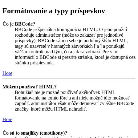
Formátovanie a typy príspevkov
Čo je BBCode?
BBCode je špeciálna konfigurácia HTML. O jeho použití
rozhoduje administrátor (môže to zakázať pre jednotlivé
príspevky). BBCode sám o sebe je podobný štýlu HTML,
tagy sú uzavreté v hranatých zátvorkách [ a ] a ponúkajú
väčšiu kontrolu nad tým, čo a jak sa zobrazí. Pre viac
informácií o BBCode si prezrite stránku, ktorá je dostupná cez
stránku prispievania.
Hore
Môžem používať HTML?
Bohužiaľ nie je možné používať akékoľvek HTML
formátovanie na tomto fóre a ani nieje možné túto možnosť
zapnúť, administrátor však môže definovať zvláštne BBCode
značky, ktoré môžu HTML nahradiť.
Hore
Čo sú to smajlíky (emotikony)?