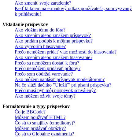
Ako zmeniť svoje zaradenie?
Keď kliknem na e-mailový odkaz používateľa, som vyzvaný
k prihláseniu!
Vkladanie príspevkov
Ako vložím tému do fóra?
Ako zmením alebo zmažem príspevok?
Ako pridám podpis k môjmu príspevku?
Ako vytvorím hlasovanie?
Prečo nemôžem pridať viac možností do hlasovania?
Ako zmením alebo zmažem hlasovanie?
Prečo sa nemôžem dostať k fóru?
Prečo nemôžem pridávať prílohy?
Prečo som obdržal varovanie?
Ako môžem nahlásiť príspevok moderátorom?
Na čo slúži tlačítko "Uložiť" pri písaní príspevku?
Prečo musí byť môj príspevok schválený?
Ako môžem oživiť svoje témy?
Formátovanie a typy príspevkov
Čo je BBCode?
Môžem používať HTML?
Čo sú to smajlíky (emotikony)?
Môžem pridávať obrázky?
Čo sú to Globálne oznámenia?