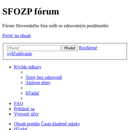
SFOZP fórum
Fórum Slovenského fóra osôb so zdravotným postihnutím
Prejsť na obsah
Rozšírené
Hľadať
vyhľadávanie
Rýchle odkazy
Temy bez odpovedí
Aktívne témy
Hľadať
FAQ
Prihlásiť sa
Vytvoriť účet
Obsah portálu
Často kladené otázky
Hľadať