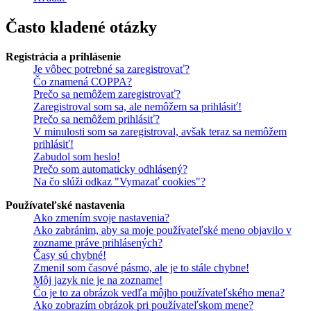
Často kladené otázky
Registrácia a prihlásenie
Je vôbec potrebné sa zaregistrovať?
Čo znamená COPPA?
Prečo sa nemôžem zaregistrovať?
Zaregistroval som sa, ale nemôžem sa prihlásiť!
Prečo sa nemôžem prihlásiť?
V minulosti som sa zaregistroval, avšak teraz sa nemôžem
prihlásiť!
Zabudol som heslo!
Prečo som automaticky odhlásený?
Na čo slúži odkaz "Vymazať cookies"?
Používateľské nastavenia
Ako zmením svoje nastavenia?
Ako zabránim, aby sa moje používateľské meno objavilo v
zozname práve prihlásených?
Časy sú chybné!
Zmenil som časové pásmo, ale je to stále chybne!
Môj jazyk nie je na zozname!
Čo je to za obrázok vedľa môjho používateľského mena?
Ako zobrazím obrázok pri používateľskom mene?