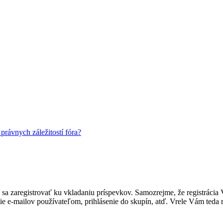
rávnych záležitostí fóra?
ebné sa zaregistrovať ku vkladaniu príspevkov. Samozrejme, že regist
e e-mailov používateľom, prihlásenie do skupín, atď. Vrele Vám teda r