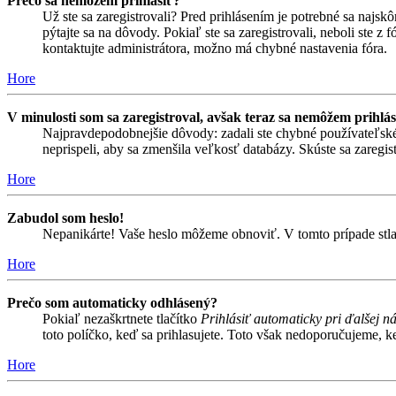
Prečo sa nemôžem prihlásiť?
Už ste sa zaregistrovali? Pred prihlásením je potrebné sa najsk
pýtajte sa na dôvody. Pokiaľ ste sa zaregistrovali, neboli ste z
kontaktujte administrátora, možno má chybné nastavenia fóra.
Hore
V minulosti som sa zaregistroval, avšak teraz sa nemôžem prihlás
Najpravdepodobnejšie dôvody: zadali ste chybné používateľské men
neprispeli, aby sa zmenšila veľkosť databázy. Skúste sa zaregis
Hore
Zabudol som heslo!
Nepanikárte! Vaše heslo môžeme obnoviť. V tomto prípade stlač
Hore
Prečo som automaticky odhlásený?
Pokiaľ nezaškrtnete tlačítko
Prihlásiť automaticky pri ďalšej n
toto políčko, keď sa prihlasujete. Toto však nedoporučujeme, keď
Hore