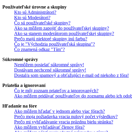
Používateľské úrovne a skupiny
Kto sú Administrátori?
Kto sú Moderátori?
Čo sú používateľské skupiny?
Ako sa môžem zapojiť do používateľskej skupiny?
Ako sa stanem moderátorom používateľskej skupiny?
Prečo majú niektoré skupiny inú farbu?
Čo je "Východzia používateľská skupina"?
Čo znamená odkaz "Tím"?
Súkromné správy
Nemôžem posielať súkromné správy!
Dostávam nechcené súkromné správy!
Dostal/a som spamový a obťažujúci e-mail od niekoho z fóra!
Priatelia a ignorovaní
Čo je môj zoznam priateľov a ignorovaných?
Ako môžem pridávať používateľov do zoznamu alebo ich odob
Hľadanie na fóre
Ako môžem hľadať v jednom alebo viac fórach?
Prečo moja požiadavka vracia nulový počet výsledkov?
Prečo mi vyhľadávanie vracia prázdnu bielu stránku?
Ako môžem vyhľadávať členov fóra?