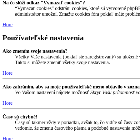
Na čo slúži odkaz "Vymazať cookies"?
“Vymazať cookies” odstráni cookies, ktoré sú vytvorené phpBB a
administrátor umožní. Zmažte cookies fóra pokiaľ máte problé
Hore
Používateľské nastavenia
Ako zmením svoje nastavenia?
Všetky Vaše nastavenia (pokiaľ ste zaregistrovaný) sú uložené v
Takto si môžete zmeniť všetky svoje nastavenia.
Hore
Ako zabránim, aby sa moje používateľské meno objavilo v zozn
Vo Vašom nastavení nájdete možnosť
Skryť Vašu prítomnosť vo
Hore
Časy sú chybné!
Časy sú takmer vždy v poriadku, avšak to, čo vidíte sú časy z
vedomie, že zmenu časového pásma a podobné nastavenia môžu me
Hore