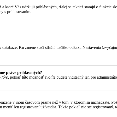
 ktoré Vás udržujú prihlásených, ďalej sa taktiež starajú o funkcie s
my s prihlasovaním.
 databáze. Ku zmene stačí stlačiť tlačítko odkazu Nastavenia (zvyčajne 
ame práve prihlásených?
 fóre
, pokiaľ túto možnosť
zvolíte
budete viditeľný len pre administrát
obrazené v inom časovom pásme než v tom, v ktorom sa nachádzate. Poki
niť len registrovaní užívatelia. Takže pokiaľ nie ste registrovaný, to