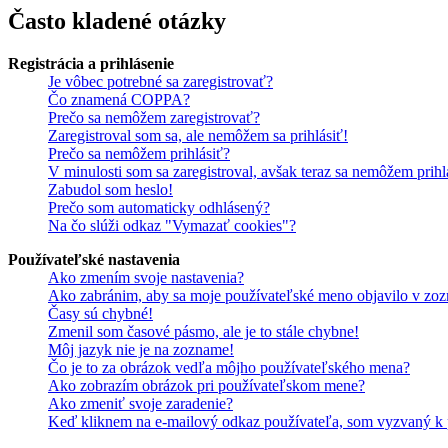
Často kladené otázky
Registrácia a prihlásenie
Je vôbec potrebné sa zaregistrovať?
Čo znamená COPPA?
Prečo sa nemôžem zaregistrovať?
Zaregistroval som sa, ale nemôžem sa prihlásiť!
Prečo sa nemôžem prihlásiť?
V minulosti som sa zaregistroval, avšak teraz sa nemôžem prihl
Zabudol som heslo!
Prečo som automaticky odhlásený?
Na čo slúži odkaz "Vymazať cookies"?
Používateľské nastavenia
Ako zmením svoje nastavenia?
Ako zabránim, aby sa moje používateľské meno objavilo v zoz
Časy sú chybné!
Zmenil som časové pásmo, ale je to stále chybne!
Môj jazyk nie je na zozname!
Čo je to za obrázok vedľa môjho používateľského mena?
Ako zobrazím obrázok pri používateľskom mene?
Ako zmeniť svoje zaradenie?
Keď kliknem na e-mailový odkaz používateľa, som vyzvaný k p