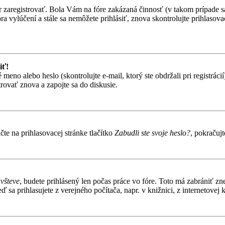
ôr zaregistrovať. Bola Vám na fóre zakázaná činnosť (v takom prípade sa
 fóra vylúčení a stále sa nemôžete prihlásiť, znova skontrolujte prihlaso
iť!
o alebo heslo (skontrolujte e-mail, ktorý ste obdržali pri registrácií).
trovať znova a zapojte sa do diskusie.
te na prihlasovacej stránke tlačítko
Zabudli ste svoje heslo?
, pokračuj
ávšteve
, budete prihlásený len počas práce vo fóre. Toto má zabrániť zn
 sa prihlasujete z verejného počítača, napr. v knižnici, z internetovej k