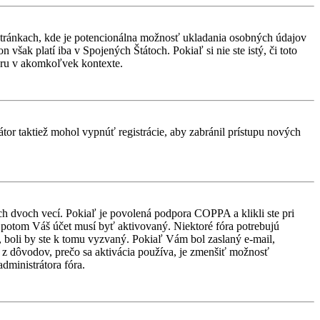
stránkach, kde je potencionálna možnosť ukladania osobných údajov
však platí iba v Spojených Štátoch. Pokiaľ si nie ste istý, či toto
ru v akomkoľvek kontexte.
átor taktiež mohol vypnúť registrácie, aby zabránil prístupu nových
ch dvoch vecí. Pokiaľ je povolená podpora COPPA a klikli ste pri
d, potom Váš účet musí byť aktivovaný. Niektoré fóra potrebujú
i, boli by ste k tomu vyzvaný. Pokiaľ Vám bol zaslaný e-mail,
ým z dôvodov, prečo sa aktivácia používa, je zmenšiť možnosť
administrátora fóra.