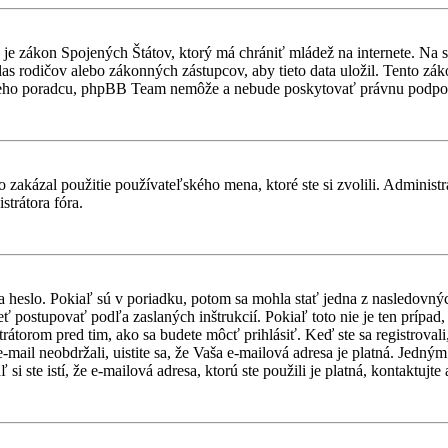
je zákon Spojených Štátov, ktorý má chrániť mládež na internete. Na 
 rodičov alebo zákonných zástupcov, aby tieto data uložil. Tento zákon 
vneho poradcu, phpBB Team nemôže a nebude poskytovať právnu podpo
 zakázal použitie používateľského mena, ktoré ste si zvolili. Administr
strátora fóra.
a heslo. Pokiaľ sú v poriadku, potom sa mohla stať jedna z nasledovný
ieť postupovať podľa zaslaných inštrukcií. Pokiaľ toto nie je ten prípa
trátorom pred tim, ako sa budete môcť prihlásiť. Keď ste sa registroval
-mail neobdržali, uistite sa, že Vaša e-mailová adresa je platná. Jedn
i ste istí, že e-mailová adresa, ktorú ste použili je platná, kontaktujte 