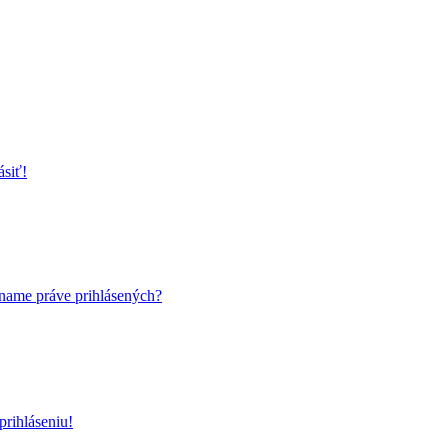
ásiť!
name práve prihlásených?
rihláseniu!