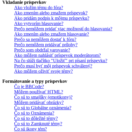
Vkladanie príspevkov
Ako vložím tému do fóra?
Ako zmením alebo zmažem príspevok?
Ako pridám podpis k môjmu príspevku?
Ako vytvorím hlasovanie?
Prečo nemôžem pridať viac možností do hlasovania?
Ako zmením alebo zmažem hlasovanie?
Prečo sa nemôžem dostať k fóru?
Prečo nemôžem pridávať prílohy?
Prečo som obdržal varovanie?
Ako môžem nahlásiť príspevok moderátorom?
Na čo slúži tlačítko "Uložiť" pri písaní príspevku?
Prečo musí byť môj príspevok schválený?
Ako môžem oživiť svoje témy?
Formátovanie a typy príspevkov
Čo je BBCode?
Môžem používať HTML?
Čo sú to smajlíky (emotikony)?
Môžem pridávať obrázky?
Čo sú to Globálne oznámenia?
Čo sú to Oznámenia?
Čo sú to dôležité témy?
Čo sú to Zamknuté témy?
Čo sú ikony tém?