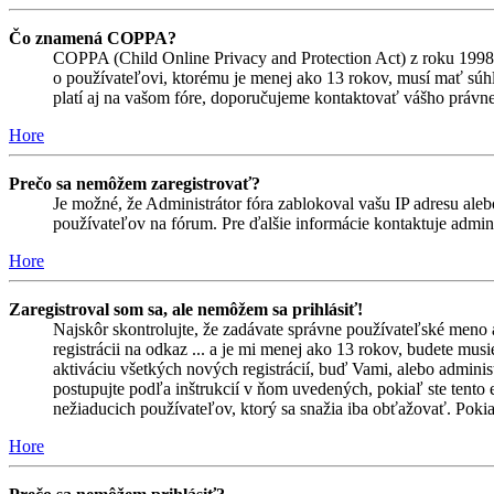
Čo znamená COPPA?
COPPA (Child Online Privacy and Protection Act) z roku 1998 
o používateľovi, ktorému je menej ako 13 rokov, musí mať súhlas
platí aj na vašom fóre, doporučujeme kontaktovať vášho prá
Hore
Prečo sa nemôžem zaregistrovať?
Je možné, že Administrátor fóra zablokoval vašu IP adresu alebo
používateľov na fórum. Pre ďalšie informácie kontaktuje admini
Hore
Zaregistroval som sa, ale nemôžem sa prihlásiť!
Najskôr skontrolujte, že zadávate správne používateľské meno 
registrácii na odkaz ... a je mi menej ako 13 rokov, budete mus
aktiváciu všetkých nových registrácií, buď Vami, alebo adminis
postupujte podľa inštrukcií v ňom uvedených, pokiaľ ste tento e
nežiaducich používateľov, ktorý sa snažia iba obťažovať. Pokiaľ s
Hore