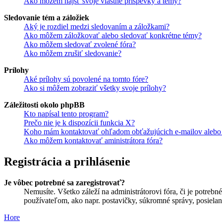
Ako môžem nájsť svoje vlastné príspevky a témy?
Sledovanie tém a záložiek
Aký je rozdiel medzi sledovaním a záložkami?
Ako môžem záložkovať alebo sledovať konkrétne témy?
Ako môžem sledovať zvolené fóra?
Ako môžem zrušiť sledovanie?
Prílohy
Aké prílohy sú povolené na tomto fóre?
Ako si môžem zobraziť všetky svoje prílohy?
Záležitosti okolo phpBB
Kto napísal tento program?
Prečo nie je k dispozícii funkcia X?
Koho mám kontaktovať ohľadom obťažujúcich e-mailov alebo p
Ako môžem kontaktovať aministrátora fóra?
Registrácia a prihlásenie
Je vôbec potrebné sa zaregistrovať?
Nemusíte. Všetko záleží na administrátorovi fóra, či je potr
používateľom, ako napr. postavičky, súkromné správy, posielani
Hore