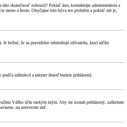
 táto skutočnosť zobrazí)? Pokiaľ áno, kontaktujte administrátora a
vacie meno a heslo. Obyčajne toto býva ten problém a pokiaľ nie je,
 Je bežné, že sa pravidelne odstraňujú užívatelia, ktorí ničím
te podľa inštrukcií a takmer ihneď budete prihlásený.
eužitiu Vášho účtu niekým iným. Aby ste zostali prihlásený, zaškrtnite
aviarne, na univerzite atď.