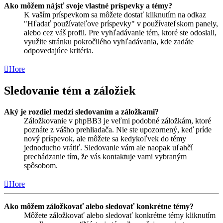
Ako môžem nájsť svoje vlastné príspevky a témy?
K vaším príspevkom sa môžete dostať kliknutím na odkaz
"Hľadať používateľove príspevky" v používateľskom panely,
alebo cez váš profil. Pre vyhľadávanie tém, ktoré ste odoslali,
využite stránku pokročilého vyhľadávania, kde zadáte
odpovedajúce kritéria.
Hore
Sledovanie tém a záložiek
Aký je rozdiel medzi sledovaním a záložkami?
Záložkovanie v phpBB3 je veľmi podobné záložkám, ktoré
poznáte z vášho prehliadača. Nie ste upozornený, keď príde
nový príspevok, ale môžete sa kedykoľvek do témy
jednoducho vrátiť. Sledovanie vám ale naopak uľahčí
prechádzanie tím, že vás kontaktuje vami vybraným
spôsobom.
Hore
Ako môžem záložkovať alebo sledovať konkrétne témy?
Môžete záložkovať alebo sledovať konkrétne témy kliknutím