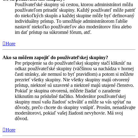
Používateľské skupiny sú cestou, ktorou administrátori môžu
používateľom priradiť skupiny. Každý používateľ môže patriť
do niekoľkých skupín a každej skupine môže byť definovaný
individuálny prístup. To umožňuje administrátorom ľahšie
nastaviť niekoľko používateľov ako moderátorov fóra alebo
im dať prístup na súkromné fórum, atď.
Hore
Ako sa môžem zapojiť do používateľskej skupiny?
Pre pripojenie sa do používateľskej skupiny stačí kliknúť na
odkaz používateľské skupiny (väčšinou sa nachádza v hornej
časti stránky, ale nemusí to byť pravidlom) a potom si môžete
prezrieť všetky skupiny. Nie všetky skupiny majú otvorený
prístup, niektoré sú uzavreté a niektoré majú utajené členstvo.
Pokiaľ je skupina otvorená, môžete žiadať o zaradenie
kliknutím na príslušné tlačítko. Moderátor používateľskej
skupiny musí vašu žiadosť schváliť a môže sa vás spýtať na
dôvody, prečo chcete do skupiny vstúpiť. Prosím, nenadávajte
moderátorovi, pokiaľ vašej žiadosti nevyhovie. Má svoj
dôvod.
Hore