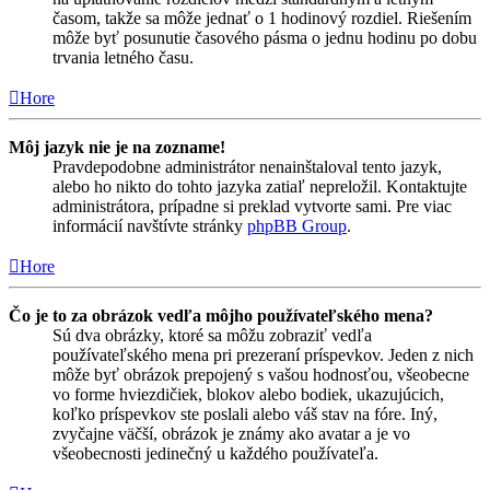
časom, takže sa môže jednať o 1 hodinový rozdiel. Riešením
môže byť posunutie časového pásma o jednu hodinu po dobu
trvania letného času.
Hore
Môj jazyk nie je na zozname!
Pravdepodobne administrátor nenainštaloval tento jazyk,
alebo ho nikto do tohto jazyka zatiaľ nepreložil. Kontaktujte
administrátora, prípadne si preklad vytvorte sami. Pre viac
informácií navštívte stránky
phpBB Group
.
Hore
Čo je to za obrázok vedľa môjho používateľského mena?
Sú dva obrázky, ktoré sa môžu zobraziť vedľa
používateľského mena pri prezeraní príspevkov. Jeden z nich
môže byť obrázok prepojený s vašou hodnosťou, všeobecne
vo forme hviezdičiek, blokov alebo bodiek, ukazujúcich,
koľko príspevkov ste poslali alebo váš stav na fóre. Iný,
zvyčajne väčší, obrázok je známy ako avatar a je vo
všeobecnosti jedinečný u každého používateľa.