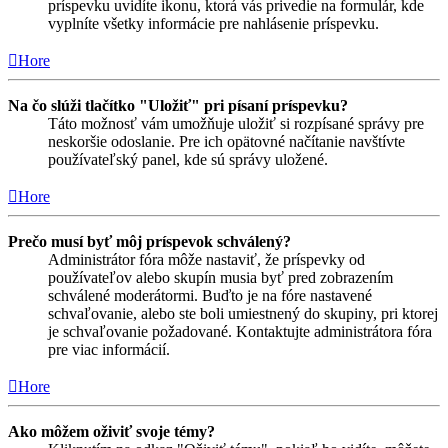
príspevku uvidíte ikonu, ktorá vás privedie na formulár, kde
vyplníte všetky informácie pre nahlásenie príspevku.
Hore
Na čo slúži tlačítko "Uložiť" pri písaní príspevku?
Táto možnosť vám umožňuje uložiť si rozpísané správy pre
neskoršie odoslanie. Pre ich opätovné načítanie navštívte
používateľský panel, kde sú správy uložené.
Hore
Prečo musí byť môj príspevok schválený?
Administrátor fóra môže nastaviť, že príspevky od
používateľov alebo skupín musia byť pred zobrazením
schválené moderátormi. Buďto je na fóre nastavené
schvaľovanie, alebo ste boli umiestnený do skupiny, pri ktorej
je schvaľovanie požadované. Kontaktujte administrátora fóra
pre viac informácií.
Hore
Ako môžem oživiť svoje témy?