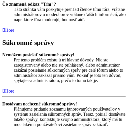
Čo znamená odkaz "Tím"?
Táto stránka vám poskytuje prehľad členov tímu fóra, vrátane
administrátorov a moderátorov vrátane ďalších informácií, ako
napr. ktoré fóra moderujú, hodnosť atď.
Hore
Súkromné správy
Nemôžem posielať súkromné správy!
Pre tento problém existujú tri hlavné dôvody. Nie ste
zaregistrovaný alebo nie ste prihlásený, alebo administrátor
zakázal posielanie súkromných správ pre celé fórum alebo to
administrátor zakázal priamo vám. Pokiaľ je toto ten dôvod,
spýtajte sa administrátora, prečo to tomu tak je.
Hore
Dostávam nechcené súkromné správy!
Plánujeme pridanie zoznamu ignorovaných používateľov v
systému zasielania súkromných správ. Teraz, pokiaľ dostávate
takéto správy, kontaktujte svojho administrátora, ktorý má tu
moc takému používateľovi zasielanie správ zakázať.