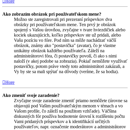
Hore
Ako zobrazím obrázok pri používateľskom mene?
Možno ste zaregistrovali pri prezeraní príspevkov dva
obrázky pri používateľskom mene. Ten prvý je obrázok
spojený s Vašou úrovňou, zvyčajne v tvare hviezdičiek alebo
kociek ukazujúcich, koľko príspevkov ste už pridali, alebo
Vašu pozíciu vo fóre. Pod ním sa môže nachádzať väčší
obrázok, známy ako "postavička" (avatar), čo je vlastne
unikátny obrázok každého používateľa. Záleží na
administrátorovi fóra, či postavičky povolí, či ako s nimi
naloží (v akej podobe sa zobrazia). Pokiaľ nemôžete využívať
postavičky, potom práve vtedy toto administrátori zakázali, a
Vy by ste sa mali spýtať na dôvody (veríme, že sa hodia).
Hore
Ako zmeniť svoje zaradenie?
Zvyčajne svoje zaradenie zmeniť priamo nemôžete (úrovne sa
objavujú pod Vašim používateľským menom v témach a vo
Vašom profile, čo záleží na použitom vzhľade). Väčšina
diskusných fór používa hodnotenie úrovní k rozlíšeniu počtu
Vami pridaných príspevkov a k identifikácií určitých
používateľov, napr. označenie moderátorov a administrátorov