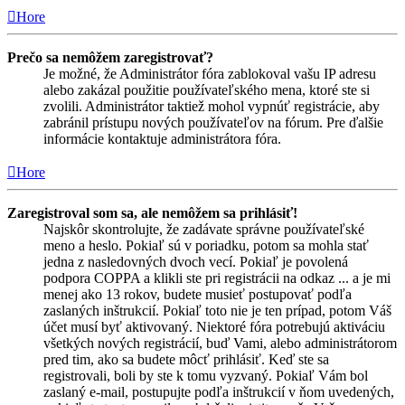
Hore
Prečo sa nemôžem zaregistrovať?
Je možné, že Administrátor fóra zablokoval vašu IP adresu
alebo zakázal použitie používateľského mena, ktoré ste si
zvolili. Administrátor taktiež mohol vypnúť registrácie, aby
zabránil prístupu nových používateľov na fórum. Pre ďalšie
informácie kontaktuje administrátora fóra.
Hore
Zaregistroval som sa, ale nemôžem sa prihlásiť!
Najskôr skontrolujte, že zadávate správne používateľské
meno a heslo. Pokiaľ sú v poriadku, potom sa mohla stať
jedna z nasledovných dvoch vecí. Pokiaľ je povolená
podpora COPPA a klikli ste pri registrácii na odkaz ... a je mi
menej ako 13 rokov, budete musieť postupovať podľa
zaslaných inštrukcií. Pokiaľ toto nie je ten prípad, potom Váš
účet musí byť aktivovaný. Niektoré fóra potrebujú aktiváciu
všetkých nových registrácií, buď Vami, alebo administrátorom
pred tim, ako sa budete môcť prihlásiť. Keď ste sa
registrovali, boli by ste k tomu vyzvaný. Pokiaľ Vám bol
zaslaný e-mail, postupujte podľa inštrukcií v ňom uvedených,