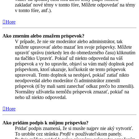
zakladať nové témy v tomto fóre, Môžete odpovedať na témy
v tomto fóre, atď.).
Hore
Ako zmením alebo zmažem príspevok?
V prípade, že nie ste moderátor alebo administrátor, tak
môžete upravovať alebo mazať len svoje príspevky. Môžete
upraviť správu (niekedy len do obmedzeného času) kliknutím
na tlačítko Upraviť. Pokiaľ už niekto odpovedal na váš
príspevok a vy ho upravíte, objaví sa vám malý doplnok pod
príspevkom, ktorí ukazuje, koľkokrát ste tento príspevok
upravovali. Tento doplnok sa neobjaví, pokiaľ zatiaľ nikto
neodpovedal alebo moderátor či administrátor zmenili
príspevok (tí by mali sami zanechať odkaz prečo ho zmenili).
Normálny užívatelia nemôžu príspevok zmazať, pokiaľ na
neho už niekto odpovedal.
Hore
Ako pridám podpis k môjmu príspevku?
Pridať podpis znamená, že si musíte najprv nie aký vytvoriť.
To urobíte cez stránku
Profil
v používateľskom panely.