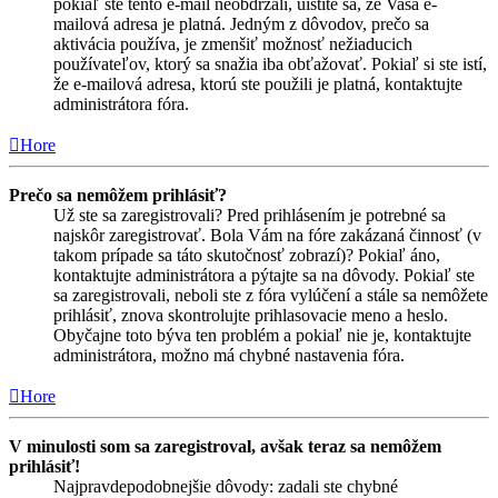
pokiaľ ste tento e-mail neobdržali, uistite sa, že Vaša e-
mailová adresa je platná. Jedným z dôvodov, prečo sa
aktivácia používa, je zmenšiť možnosť nežiaducich
používateľov, ktorý sa snažia iba obťažovať. Pokiaľ si ste istí,
že e-mailová adresa, ktorú ste použili je platná, kontaktujte
administrátora fóra.
Hore
Prečo sa nemôžem prihlásiť?
Už ste sa zaregistrovali? Pred prihlásením je potrebné sa
najskôr zaregistrovať. Bola Vám na fóre zakázaná činnosť (v
takom prípade sa táto skutočnosť zobrazí)? Pokiaľ áno,
kontaktujte administrátora a pýtajte sa na dôvody. Pokiaľ ste
sa zaregistrovali, neboli ste z fóra vylúčení a stále sa nemôžete
prihlásiť, znova skontrolujte prihlasovacie meno a heslo.
Obyčajne toto býva ten problém a pokiaľ nie je, kontaktujte
administrátora, možno má chybné nastavenia fóra.
Hore
V minulosti som sa zaregistroval, avšak teraz sa nemôžem
prihlásiť!
Najpravdepodobnejšie dôvody: zadali ste chybné