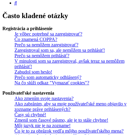
Hľadať
Často kladené otázky
Registrácia a prihlásenie
Je vôbec potrebné sa zaregistrovať?
Čo znamená COPPA?
Prečo sa nemôžem zaregistrovať?
Zaregistroval som sa, ale nemôžem sa prihlásiť!
Prečo sa nemôžem prihlásiť?
V minulosti som sa zaregistroval, avšak teraz sa nemôžem
prihlásiť!
Zabudol som heslo!
Prečo som automaticky odhlásený?
Na čo slúži odkaz "Vymazať cookies"?
Používateľské nastavenia
Ako zmením svoje nastavenia?
Ako zabránim, aby sa moje používateľské meno objavilo v
zozname práve prihlásených?
Časy sú chybné!
Zmenil som časové pásmo, ale je to stále chybne!
Môj jazyk nie je na zozname!
Čo je to za obrázok vedľa môjho používateľského mena?