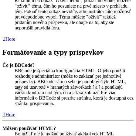
Kliknutím na odkaz "Oživiť tému", pokiaľ ho vidíte, môžete
"oživiť" tému, čím ho posuniete na prvé miesto v prehľadu
tém. Pokiaľ tento odkaz nevidíte, administrátor túto možnosť
pravdepodobne vypol. Tému môžete "oživiť" taktiež
pridaním nového príspevku, ale dbajte na to, aby ste
neporušili pravidlá fóra.
Hore
Formátovanie a typy príspevkov
Čo je BBCode?
BBCode je špeciálna konfigurácia HTML. O jeho použití
rozhoduje administrátor (môže to zakázať pre jednotlivé
príspevky). BBCode sám o sebe je podobný štýlu HTML,
tagy sú uzavreté v hranatých zátvorkách [ a ] a ponúkajú
väčšiu kontrolu nad tým, čo a jak sa zobrazí. Pre viac
informácií o BBCode si prezrite stránku, ktorá je dostupná cez
stránku prispievania.
Hore
Môžem používať HTML?
Bohužiaľ nie je možné používať akékoľvek HTML