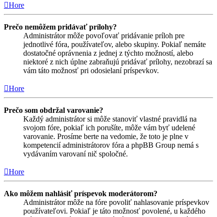
Hore
Prečo nemôžem pridávať prílohy?
Administrátor môže povoľovať pridávanie príloh pre
jednotlivé fóra, používateľov, alebo skupiny. Pokiaľ nemáte
dostatočné oprávnenia z jednej z týchto možností, alebo
niektoré z nich úplne zabraňujú pridávať prílohy, nezobrazí sa
vám táto možnosť pri odosielaní príspevkov.
Hore
Prečo som obdržal varovanie?
Každý administrátor si môže stanoviť vlastné pravidlá na
svojom fóre, pokiaľ ich porušíte, môže vám byť udelené
varovanie. Prosíme berte na vedomie, že toto je plne v
kompetencií administrátorov fóra a phpBB Group nemá s
vydávaním varovaní nič spoločné.
Hore
Ako môžem nahlásiť príspevok moderátorom?
Administrátor môže na fóre povoliť nahlasovanie príspevkov
používateľovi. Pokiaľ je táto možnosť povolené, u každého