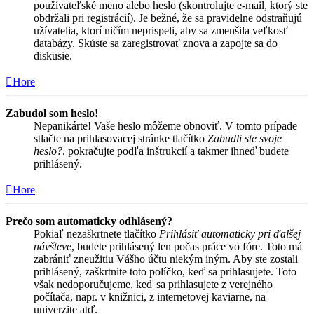
používateľské meno alebo heslo (skontrolujte e-mail, ktorý ste
obdržali pri registrácií). Je bežné, že sa pravidelne odstraňujú
užívatelia, ktorí ničím neprispeli, aby sa zmenšila veľkosť
databázy. Skúste sa zaregistrovať znova a zapojte sa do
diskusie.
Hore
Zabudol som heslo!
Nepanikárte! Vaše heslo môžeme obnoviť. V tomto prípade
stlačte na prihlasovacej stránke tlačítko
Zabudli ste svoje
heslo?
, pokračujte podľa inštrukcií a takmer ihneď budete
prihlásený.
Hore
Prečo som automaticky odhlásený?
Pokiaľ nezaškrtnete tlačítko
Prihlásiť automaticky pri ďalšej
návšteve
, budete prihlásený len počas práce vo fóre. Toto má
zabrániť zneužitiu Vášho účtu niekým iným. Aby ste zostali
prihlásený, zaškrtnite toto políčko, keď sa prihlasujete. Toto
však nedoporučujeme, keď sa prihlasujete z verejného
počítača, napr. v knižnici, z internetovej kaviarne, na
univerzite atď.