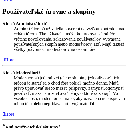
Používateľské úrovne a skupiny
Kto sú Administrátori?
Administrátori sú užívatelia poverení najvyššou kontrolou nad
celým fórom. Títo užívatelia môžu kontrolovať chod fóra
vrátane povoľovania, zakazovania používateľov, vytvárane
používateľských skupín alebo moderátorov, atď. Majú taktiež
všetky právomoci moderátorov na celom fóre.
Hore
Kto sú Moderátori?
Moderátori sú jednotlivci (alebo skupiny jednotlivcov), ich
prácou je starať sa o chod fóra pokiaľ možno denne. Majú
právo upravovať alebo mazať príspevky, zamykať/odomykať,
presúvať, mazať a rozdeľovať témy, o ktoré sa starajú. Vo
všeobecnosti, moderátori sú na to, aby užívatelia neprispievali
mimo tém alebo nepridávali otravný materiál.
Hore
Čo sú používateľské skupiny?