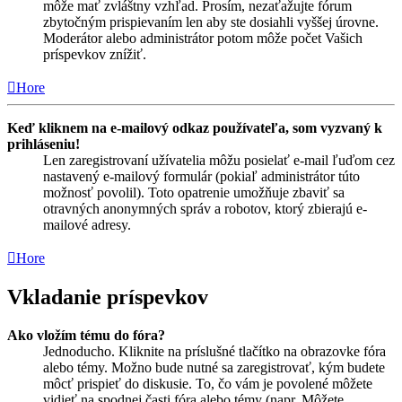
môže mať zvláštny vzhľad. Prosím, nezaťažujte fórum
zbytočným prispievaním len aby ste dosiahli vyššej úrovne.
Moderátor alebo administrátor potom môže počet Vašich
príspevkov znížiť.
Hore
Keď kliknem na e-mailový odkaz používateľa, som vyzvaný k
prihláseniu!
Len zaregistrovaní užívatelia môžu posielať e-mail ľuďom cez
nastavený e-mailový formulár (pokiaľ administrátor túto
možnosť povolil). Toto opatrenie umožňuje zbaviť sa
otravných anonymných správ a robotov, ktorý zbierajú e-
mailové adresy.
Hore
Vkladanie príspevkov
Ako vložím tému do fóra?
Jednoducho. Kliknite na príslušné tlačítko na obrazovke fóra
alebo témy. Možno bude nutné sa zaregistrovať, kým budete
môcť prispieť do diskusie. To, čo vám je povolené môžete
vidieť na spodnej časti fóra alebo témy (napr. Môžete