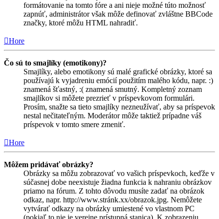
formátovanie na tomto fóre a ani nieje možné túto možnosť
zapnúť, administrátor však môže definovať zvláštne BBCode
značky, ktoré môžu HTML nahradiť.
Hore
Čo sú to smajlíky (emotikony)?
Smajlíky, alebo emotikony sú malé grafické obrázky, ktoré sa
používajú k vyjadreniu emócií použitím malého kódu, napr. :)
znamená šťastný, :( znamená smutný. Kompletný zoznam
smajlíkov si môžete prezrieť v príspevkovom formulári.
Prosím, snažte sa tieto smajlíky nezneužívať, aby sa príspevok
nestal nečitateľným. Moderátor môže taktiež prípadne váš
príspevok v tomto smere zmeniť.
Hore
Môžem pridávať obrázky?
Obrázky sa môžu zobrazovať vo vašich príspevkoch, keďže v
súčasnej dobe neexistuje žiadna funkcia k nahraniu obrázkov
priamo na fórum. Z tohto dôvodu musíte zadať na obrázok
odkaz, napr. http://www.stránk.xx/obrazok.jpg. Nemôžete
vytvárať odkazy na obrázky umiestené vo vlastnom PC
(pokiaľ to nie je verejne prístupná stanica). K zobrazeniu