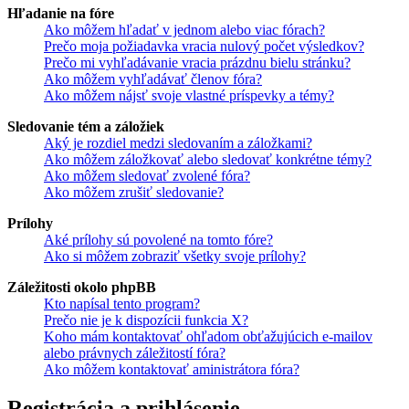
Hľadanie na fóre
Ako môžem hľadať v jednom alebo viac fórach?
Prečo moja požiadavka vracia nulový počet výsledkov?
Prečo mi vyhľadávanie vracia prázdnu bielu stránku?
Ako môžem vyhľadávať členov fóra?
Ako môžem nájsť svoje vlastné príspevky a témy?
Sledovanie tém a záložiek
Aký je rozdiel medzi sledovaním a záložkami?
Ako môžem záložkovať alebo sledovať konkrétne témy?
Ako môžem sledovať zvolené fóra?
Ako môžem zrušiť sledovanie?
Prílohy
Aké prílohy sú povolené na tomto fóre?
Ako si môžem zobraziť všetky svoje prílohy?
Záležitosti okolo phpBB
Kto napísal tento program?
Prečo nie je k dispozícii funkcia X?
Koho mám kontaktovať ohľadom obťažujúcich e-mailov
alebo právnych záležitostí fóra?
Ako môžem kontaktovať aministrátora fóra?
Registrácia a prihlásenie