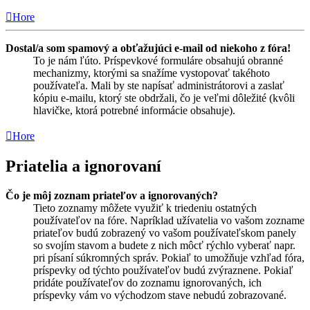
Hore
Dostal/a som spamový a obťažujúci e-mail od niekoho z fóra!
To je nám ľúto. Príspevkové formuláre obsahujú obranné
mechanizmy, ktorými sa snažíme vystopovať takéhoto
používateľa. Mali by ste napísať administrátorovi a zaslať
kópiu e-mailu, ktorý ste obdržali, čo je veľmi dôležité (kvôli
hlavičke, ktorá potrebné informácie obsahuje).
Hore
Priatelia a ignorovaní
Čo je môj zoznam priateľov a ignorovaných?
Tieto zoznamy môžete využiť k triedeniu ostatných
používateľov na fóre. Napríklad užívatelia vo vašom zozname
priateľov budú zobrazený vo vašom používateľskom panely
so svojím stavom a budete z nich môcť rýchlo vyberať napr.
pri písaní súkromných správ. Pokiaľ to umožňuje vzhľad fóra,
príspevky od týchto používateľov budú zvýraznene. Pokiaľ
pridáte používateľov do zoznamu ignorovaných, ich
príspevky vám vo východzom stave nebudú zobrazované.