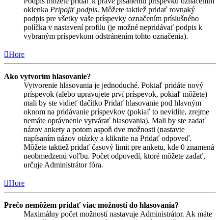
Podpis môžete pridať k práve písanému príspevku označením
okienka
Pripojiť podpis
. Môžete taktiež pridať rovnaký
podpis pre všetky vaše príspevky označením príslušného
políčka v nastavení profilu (je možné nepridávať podpis k
vybraným príspevkom odstránením tohto označenia).
Hore
Ako vytvorím hlasovanie?
Vytvorenie hlasovania je jednoduché. Pokiaľ pridáte nový
príspevok (alebo upravujete prví príspevok, pokiaľ môžete)
mali by ste vidieť tlačítko Pridať hlasovanie pod hlavným
oknom na pridávanie príspevkov (pokiaľ to nevidíte, zrejme
nemáte oprávnenie vytvárať hlasovania). Mali by ste zadať
názov ankety a potom aspoň dve možnosti (nastavte
napísaním názov otázky a kliknite na Pridať odpoveď.
Môžete taktiež pridať časový limit pre anketu, kde 0 znamená
neobmedzenú voľbu. Počet odpovedí, ktoré môžete zadať,
určuje Administrátor fóra.
Hore
Prečo nemôžem pridať viac možností do hlasovania?
Maximálny počet možností nastavuje Administrátor. Ak máte