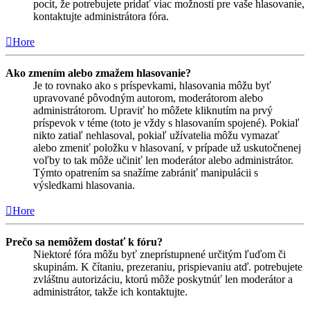
pocit, že potrebujete pridať viac možností pre vaše hlasovanie,
kontaktujte administrátora fóra.
Hore
Ako zmením alebo zmažem hlasovanie?
Je to rovnako ako s príspevkami, hlasovania môžu byť
upravované pôvodným autorom, moderátorom alebo
administrátorom. Upraviť ho môžete kliknutím na prvý
príspevok v téme (toto je vždy s hlasovaním spojené). Pokiaľ
nikto zatiaľ nehlasoval, pokiaľ užívatelia môžu vymazať
alebo zmeniť položku v hlasovaní, v prípade už uskutočnenej
voľby to tak môže učiniť len moderátor alebo administrátor.
Týmto opatrením sa snažíme zabrániť manipulácii s
výsledkami hlasovania.
Hore
Prečo sa nemôžem dostať k fóru?
Niektoré fóra môžu byť zneprístupnené určitým ľuďom či
skupinám. K čítaniu, prezeraniu, prispievaniu atď. potrebujete
zvláštnu autorizáciu, ktorú môže poskytnúť len moderátor a
administrátor, takže ich kontaktujte.