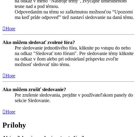
na odkaz v meno “Nástroje témy”, zvyčajne umiestnenom
tesne nad a pod témou.
Odpovedaním na tému so zaškrtnutou možnosťou “Upozorni
ma keď príde odpoveď” tiež nastaví sledovanie na danú tému.
Hore
Ako môžem sledovať zvolené fóra?
Pre sledovanie jednotlivého fóra, kliknite po vstupu do neho
na odkaz "Sledovať toto fórum". Pre sledovanie témy kliknite
na odkaz v ňom alebo pri odosielaní príspevku zvoľte
možnosť sledovať túto tému.
Hore
Ako môžem zrušiť sledovanie?
Pre zrušenie sledovania, prejdite v používateľskom panely do
sekcie Sledovanie.
Hore
Prílohy