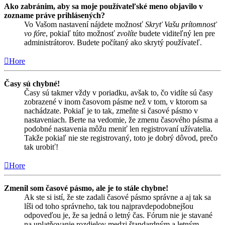
Ako zabránim, aby sa moje používateľské meno objavilo v
zozname práve prihlásených?
Vo Vašom nastavení nájdete možnosť
Skryť Vašu prítomnosť
vo fóre
, pokiaľ túto možnosť
zvolíte
budete viditeľný len pre
administrátorov. Budete počítaný ako skrytý používateľ.
Hore
Časy sú chybné!
Časy sú takmer vždy v poriadku, avšak to, čo vidíte sú časy
zobrazené v inom časovom pásme než v tom, v ktorom sa
nachádzate. Pokiaľ je to tak, zmeňte si časové pásmo v
nastaveniach. Berte na vedomie, že zmenu časového pásma a
podobné nastavenia môžu meniť len registrovaní užívatelia.
Takže pokiaľ nie ste registrovaný, toto je dobrý dôvod, prečo
tak urobiť!
Hore
Zmenil som časové pásmo, ale je to stále chybne!
Ak ste si istí, že ste zadali časové pásmo správne a aj tak sa
líši od toho správneho, tak tou najpravdepodobnejšou
odpoveďou je, že sa jedná o letný čas. Fórum nie je stavané
na uplatňovanie rozdielov medzi štandardným a letným