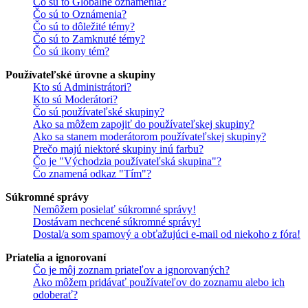
Čo sú to Globálne oznámenia?
Čo sú to Oznámenia?
Čo sú to dôležité témy?
Čo sú to Zamknuté témy?
Čo sú ikony tém?
Používateľské úrovne a skupiny
Kto sú Administrátori?
Kto sú Moderátori?
Čo sú používateľské skupiny?
Ako sa môžem zapojiť do používateľskej skupiny?
Ako sa stanem moderátorom používateľskej skupiny?
Prečo majú niektoré skupiny inú farbu?
Čo je "Východzia používateľská skupina"?
Čo znamená odkaz "Tím"?
Súkromné správy
Nemôžem posielať súkromné správy!
Dostávam nechcené súkromné správy!
Dostal/a som spamový a obťažujúci e-mail od niekoho z fóra!
Priatelia a ignorovaní
Čo je môj zoznam priateľov a ignorovaných?
Ako môžem pridávať používateľov do zoznamu alebo ich
odoberať?