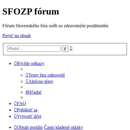
SFOZP fórum
Fórum Slovenského fóra osôb so zdravotným postihnutím
Prejsť na obsah
Rozšírené
Hľadať
vyhľadávanie
Rýchle odkazy
Temy bez odpovedí
Aktívne témy
Hľadať
FAQ
Prihlásiť sa
Vytvoriť účet
Obsah portálu
Často kladené otázky