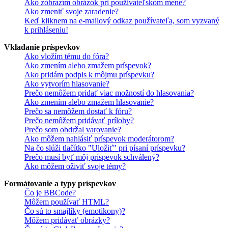
Ako zobrazím obrázok pri používateľskom mene?
Ako zmeniť svoje zaradenie?
Keď kliknem na e-mailový odkaz používateľa, som vyzvaný
k prihláseniu!
Vkladanie príspevkov
Ako vložím tému do fóra?
Ako zmením alebo zmažem príspevok?
Ako pridám podpis k môjmu príspevku?
Ako vytvorím hlasovanie?
Prečo nemôžem pridať viac možností do hlasovania?
Ako zmením alebo zmažem hlasovanie?
Prečo sa nemôžem dostať k fóru?
Prečo nemôžem pridávať prílohy?
Prečo som obdržal varovanie?
Ako môžem nahlásiť príspevok moderátorom?
Na čo slúži tlačítko "Uložiť" pri písaní príspevku?
Prečo musí byť môj príspevok schválený?
Ako môžem oživiť svoje témy?
Formátovanie a typy príspevkov
Čo je BBCode?
Môžem používať HTML?
Čo sú to smajlíky (emotikony)?
Môžem pridávať obrázky?