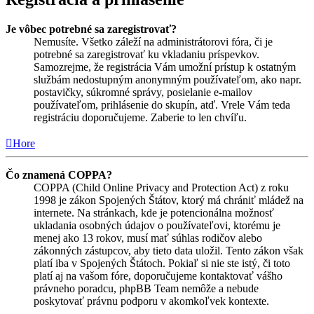
Je vôbec potrebné sa zaregistrovať?
Nemusíte. Všetko záleží na administrátorovi fóra, či je
potrebné sa zaregistrovať ku vkladaniu príspevkov.
Samozrejme, že registrácia Vám umožní prístup k ostatným
službám nedostupným anonymným používateľom, ako napr.
postavičky, súkromné správy, posielanie e-mailov
používateľom, prihlásenie do skupín, atď. Vrele Vám teda
registráciu doporučujeme. Zaberie to len chvíľu.
Hore
Čo znamená COPPA?
COPPA (Child Online Privacy and Protection Act) z roku
1998 je zákon Spojených Štátov, ktorý má chrániť mládež na
internete. Na stránkach, kde je potencionálna možnosť
ukladania osobných údajov o používateľovi, ktorému je
menej ako 13 rokov, musí mať súhlas rodičov alebo
zákonných zástupcov, aby tieto data uložil. Tento zákon však
platí iba v Spojených Štátoch. Pokiaľ si nie ste istý, či toto
platí aj na vašom fóre, doporučujeme kontaktovať vášho
právneho poradcu, phpBB Team nemôže a nebude
poskytovať právnu podporu v akomkoľvek kontexte.