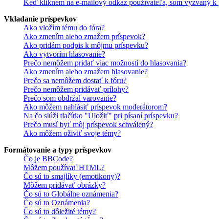
Keď kliknem na e-mailový odkaz používateľa, som vyzvaný k p
Vkladanie príspevkov
Ako vložím tému do fóra?
Ako zmením alebo zmažem príspevok?
Ako pridám podpis k môjmu príspevku?
Ako vytvorím hlasovanie?
Prečo nemôžem pridať viac možností do hlasovania?
Ako zmením alebo zmažem hlasovanie?
Prečo sa nemôžem dostať k fóru?
Prečo nemôžem pridávať prílohy?
Prečo som obdržal varovanie?
Ako môžem nahlásiť príspevok moderátorom?
Na čo slúži tlačítko "Uložiť" pri písaní príspevku?
Prečo musí byť môj príspevok schválený?
Ako môžem oživiť svoje témy?
Formátovanie a typy príspevkov
Čo je BBCode?
Môžem používať HTML?
Čo sú to smajlíky (emotikony)?
Môžem pridávať obrázky?
Čo sú to Globálne oznámenia?
Čo sú to Oznámenia?
Čo sú to dôležité témy?