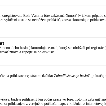
ôr zaregistrovať. Bola Vám na fóre zakázaná činnosť (v takom prípade sa
 fóra vylúčení a stále sa nemôžete prihlásiť, znova skontrolujte prihlaso
iť!
o alebo heslo (skontrolujte e-mail, ktorý ste obdržali pri registrácií).
trovať znova a zapojte sa do diskusie.
te na prihlasovacej stránke tlačítko
Zabudli ste svoje heslo?
, pokračuj
ávšteve
, budete prihlásený len počas práce vo fóre. Toto má zabrániť zn
 sa prihlasujete z verejného počítača, napr. v knižnici, z internetovej k