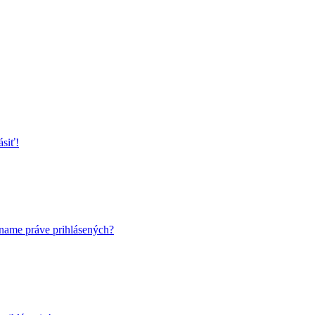
ásiť!
name práve prihlásených?