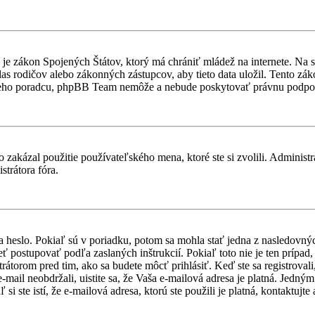
je zákon Spojených Štátov, ktorý má chrániť mládež na internete. Na 
 rodičov alebo zákonných zástupcov, aby tieto data uložil. Tento zákon 
vneho poradcu, phpBB Team nemôže a nebude poskytovať právnu podpo
 zakázal použitie používateľského mena, ktoré ste si zvolili. Administr
strátora fóra.
a heslo. Pokiaľ sú v poriadku, potom sa mohla stať jedna z nasledovný
ieť postupovať podľa zaslaných inštrukcií. Pokiaľ toto nie je ten prípa
trátorom pred tim, ako sa budete môcť prihlásiť. Keď ste sa registroval
-mail neobdržali, uistite sa, že Vaša e-mailová adresa je platná. Jedn
i ste istí, že e-mailová adresa, ktorú ste použili je platná, kontaktujte 