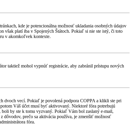
stránkach, kde je potencionálna možnosť ukladania osobných údajov
však platí iba v Spojených Štátoch. Pokiaľ si nie ste istý, či toto
ru v akomkoľvek kontexte.
átor taktiež mohol vypnúť registrácie, aby zabránil prístupu nových
ch dvoch vecí. Pokiaľ je povolená podpora COPPA a klikli ste pri
d, potom Váš účet musí byť aktivovaný. Niektoré fóra potrebujú
i, boli by ste k tomu vyzvaný. Pokiaľ Vám bol zaslaný e-mail,
ým z dôvodov, prečo sa aktivácia používa, je zmenšiť možnosť
administrátora fóra.