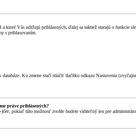
 ktoré Vás udržujú prihlásených, ďalej sa taktiež starajú o funkcie s
my s prihlasovaním.
 databáze. Ku zmene stačí stlačiť tlačítko odkazu Nastavenia (zvyčajne 
ame práve prihlásených?
 fóre
, pokiaľ túto možnosť
zvolíte
budete viditeľný len pre administrát