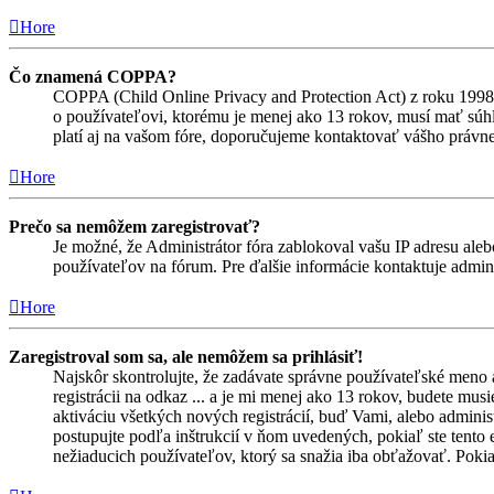
Hore
Čo znamená COPPA?
COPPA (Child Online Privacy and Protection Act) z roku 1998 
o používateľovi, ktorému je menej ako 13 rokov, musí mať súhlas
platí aj na vašom fóre, doporučujeme kontaktovať vášho prá
Hore
Prečo sa nemôžem zaregistrovať?
Je možné, že Administrátor fóra zablokoval vašu IP adresu alebo
používateľov na fórum. Pre ďalšie informácie kontaktuje admini
Hore
Zaregistroval som sa, ale nemôžem sa prihlásiť!
Najskôr skontrolujte, že zadávate správne používateľské meno 
registrácii na odkaz ... a je mi menej ako 13 rokov, budete mus
aktiváciu všetkých nových registrácií, buď Vami, alebo adminis
postupujte podľa inštrukcií v ňom uvedených, pokiaľ ste tento e
nežiaducich používateľov, ktorý sa snažia iba obťažovať. Pokiaľ s