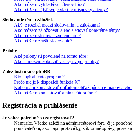
Ako môžem vyhľadávať členov fóra?
Ako môžem nájsť svoje vlastné príspevky a témy?
Sledovanie tém a záložiek
Aký je rozdiel medzi sledovaním a záložkami?
Ako môžem záložkovať alebo sledovať konkrétne témy?
Ako môžem sledovať zvolené fóra?
Ako môžem zrušiť sledovanie?
Prílohy
Aké prílohy sú povolené na tomto fóre?
Ako si môžem zobraziť všetky svoje prílohy?
Záležitosti okolo phpBB
Kto napísal tento program?
Prečo nie je k dispozícii funkcia X?
Koho mám kontaktovať ohľadom obťažujúcich e-mailov alebo p
Ako môžem kontaktovať aministrátora fóra?
Registrácia a prihlásenie
Je vôbec potrebné sa zaregistrovať?
Nemusíte. Všetko záleží na administrátorovi fóra, či je potr
používateľom, ako napr. postavičky, súkromné správy, posielani