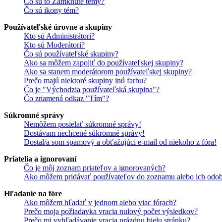
Čo sú to Zamknuté témy?
Čo sú ikony tém?
Používateľské úrovne a skupiny
Kto sú Administrátori?
Kto sú Moderátori?
Čo sú používateľské skupiny?
Ako sa môžem zapojiť do používateľskej skupiny?
Ako sa stanem moderátorom používateľskej skupiny?
Prečo majú niektoré skupiny inú farbu?
Čo je "Východzia používateľská skupina"?
Čo znamená odkaz "Tím"?
Súkromné správy
Nemôžem posielať súkromné správy!
Dostávam nechcené súkromné správy!
Dostal/a som spamový a obťažujúci e-mail od niekoho z fóra!
Priatelia a ignorovaní
Čo je môj zoznam priateľov a ignorovaných?
Ako môžem pridávať používateľov do zoznamu alebo ich odob
Hľadanie na fóre
Ako môžem hľadať v jednom alebo viac fórach?
Prečo moja požiadavka vracia nulový počet výsledkov?
Prečo mi vyhľadávanie vracia prázdnu bielu stránku?