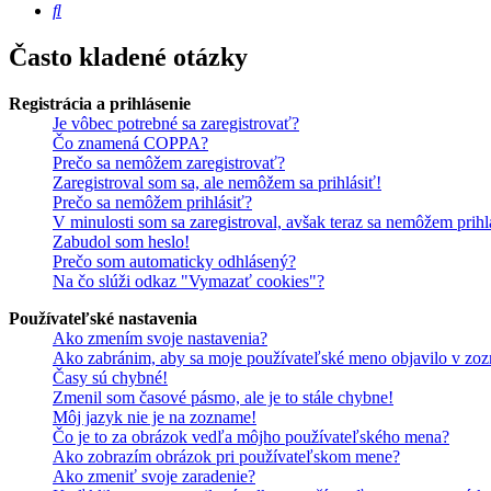
Hľadať
Často kladené otázky
Registrácia a prihlásenie
Je vôbec potrebné sa zaregistrovať?
Čo znamená COPPA?
Prečo sa nemôžem zaregistrovať?
Zaregistroval som sa, ale nemôžem sa prihlásiť!
Prečo sa nemôžem prihlásiť?
V minulosti som sa zaregistroval, avšak teraz sa nemôžem prihl
Zabudol som heslo!
Prečo som automaticky odhlásený?
Na čo slúži odkaz "Vymazať cookies"?
Používateľské nastavenia
Ako zmením svoje nastavenia?
Ako zabránim, aby sa moje používateľské meno objavilo v zoz
Časy sú chybné!
Zmenil som časové pásmo, ale je to stále chybne!
Môj jazyk nie je na zozname!
Čo je to za obrázok vedľa môjho používateľského mena?
Ako zobrazím obrázok pri používateľskom mene?
Ako zmeniť svoje zaradenie?