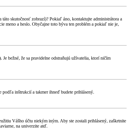
 táto skutočnosť zobrazí)? Pokiaľ áno, kontaktujte administrátora a
vacie meno a heslo. Obyčajne toto býva ten problém a pokiaľ nie je,
 Je bežné, že sa pravidelne odstraňujú užívatelia, ktorí ničím
te podľa inštrukcií a takmer ihneď budete prihlásený.
eužitiu Vášho účtu niekým iným. Aby ste zostali prihlásený, zaškrtnite
aviarne, na univerzite atď.