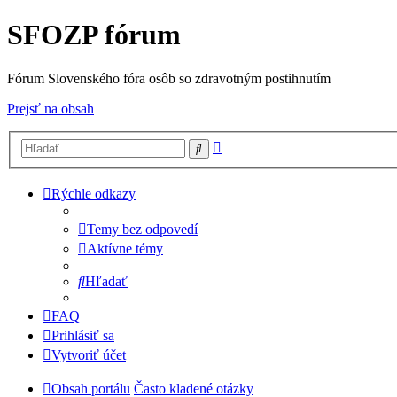
SFOZP fórum
Fórum Slovenského fóra osôb so zdravotným postihnutím
Prejsť na obsah
Rozšírené
Hľadať
vyhľadávanie
Rýchle odkazy
Temy bez odpovedí
Aktívne témy
Hľadať
FAQ
Prihlásiť sa
Vytvoriť účet
Obsah portálu
Často kladené otázky