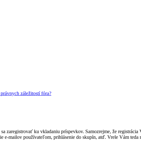
rávnych záležitostí fóra?
ebné sa zaregistrovať ku vkladaniu príspevkov. Samozrejme, že regist
e e-mailov používateľom, prihlásenie do skupín, atď. Vrele Vám teda r