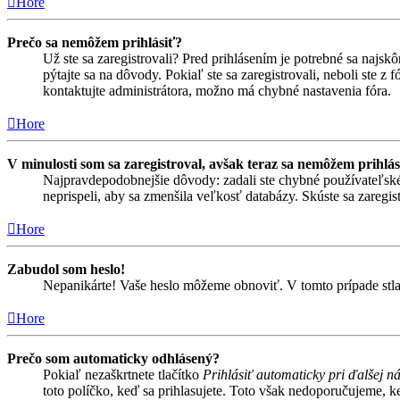
Hore
Prečo sa nemôžem prihlásiť?
Už ste sa zaregistrovali? Pred prihlásením je potrebné sa najsk
pýtajte sa na dôvody. Pokiaľ ste sa zaregistrovali, neboli ste z
kontaktujte administrátora, možno má chybné nastavenia fóra.
Hore
V minulosti som sa zaregistroval, avšak teraz sa nemôžem prihlás
Najpravdepodobnejšie dôvody: zadali ste chybné používateľské men
neprispeli, aby sa zmenšila veľkosť databázy. Skúste sa zaregis
Hore
Zabudol som heslo!
Nepanikárte! Vaše heslo môžeme obnoviť. V tomto prípade stlač
Hore
Prečo som automaticky odhlásený?
Pokiaľ nezaškrtnete tlačítko
Prihlásiť automaticky pri ďalšej n
toto políčko, keď sa prihlasujete. Toto však nedoporučujeme, keď