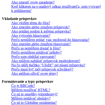
Ako zmeniť svoje zaradenie?
Keď kliknem na e-mailový odkaz používateľa, som vyzvaný
k prihláseniu!
Vkladanie príspevkov
Ako vložím tému do fóra?
Ako zmením alebo zmažem príspevok?
Ako pridám podpis k môjmu príspevku?
Ako vytvorím hlasovanie?
Prečo nemôžem pridať viac možností do hlasovania?
Ako zmením alebo zmažem hlasovanie?
Prečo sa nemôžem dostať k fóru?
Prečo nemôžem pridávať prílohy?
Prečo som obdržal varovanie?
Ako môžem nahlásiť príspevok moderátorom?
Na čo slúži tlačítko "Uložiť" pri písaní príspevku?
Prečo musí byť môj príspevok schválený?
Ako môžem oživiť svoje témy?
Formátovanie a typy príspevkov
Čo je BBCode?
Môžem používať HTML?
Čo sú to smajlíky (emotikony)?
Môžem pridávať obrázky?
Čo sú to Globálne oznámenia?