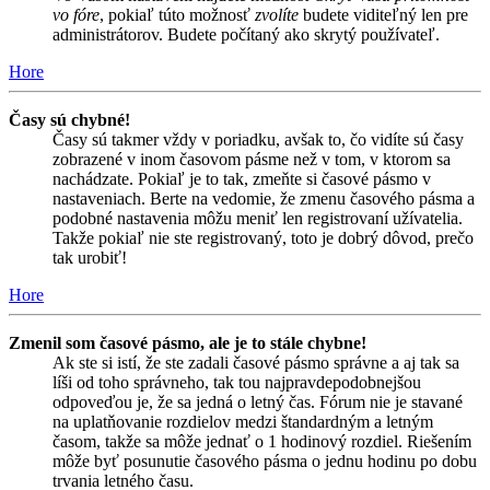
vo fóre
, pokiaľ túto možnosť
zvolíte
budete viditeľný len pre
administrátorov. Budete počítaný ako skrytý používateľ.
Hore
Časy sú chybné!
Časy sú takmer vždy v poriadku, avšak to, čo vidíte sú časy
zobrazené v inom časovom pásme než v tom, v ktorom sa
nachádzate. Pokiaľ je to tak, zmeňte si časové pásmo v
nastaveniach. Berte na vedomie, že zmenu časového pásma a
podobné nastavenia môžu meniť len registrovaní užívatelia.
Takže pokiaľ nie ste registrovaný, toto je dobrý dôvod, prečo
tak urobiť!
Hore
Zmenil som časové pásmo, ale je to stále chybne!
Ak ste si istí, že ste zadali časové pásmo správne a aj tak sa
líši od toho správneho, tak tou najpravdepodobnejšou
odpoveďou je, že sa jedná o letný čas. Fórum nie je stavané
na uplatňovanie rozdielov medzi štandardným a letným
časom, takže sa môže jednať o 1 hodinový rozdiel. Riešením
môže byť posunutie časového pásma o jednu hodinu po dobu
trvania letného času.