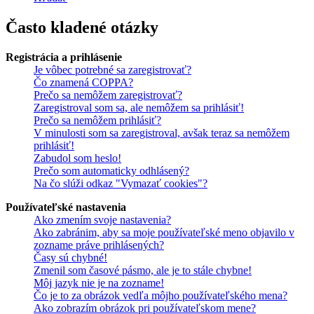
Často kladené otázky
Registrácia a prihlásenie
Je vôbec potrebné sa zaregistrovať?
Čo znamená COPPA?
Prečo sa nemôžem zaregistrovať?
Zaregistroval som sa, ale nemôžem sa prihlásiť!
Prečo sa nemôžem prihlásiť?
V minulosti som sa zaregistroval, avšak teraz sa nemôžem
prihlásiť!
Zabudol som heslo!
Prečo som automaticky odhlásený?
Na čo slúži odkaz "Vymazať cookies"?
Používateľské nastavenia
Ako zmením svoje nastavenia?
Ako zabránim, aby sa moje používateľské meno objavilo v
zozname práve prihlásených?
Časy sú chybné!
Zmenil som časové pásmo, ale je to stále chybne!
Môj jazyk nie je na zozname!
Čo je to za obrázok vedľa môjho používateľského mena?
Ako zobrazím obrázok pri používateľskom mene?