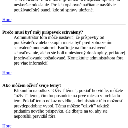
neskoršie odoslanie. Pre ich opätovné načítanie navštívte
používateľský panel, kde sú správy uložené.
Hore
Prečo musí byť môj príspevok schválený?
Administrátor fóra môže nastaviť, že príspevky od
používateľov alebo skupín musia byť pred zobrazením
schválené moderátormi. Buďto je na fóre nastavené
schvaľovanie, alebo ste boli umiestnený do skupiny, pri ktorej
je schvaľovanie požadované. Kontaktujte administrátora fóra
pre viac informácií.
Hore
Ako môžem oživiť svoje témy?
Kliknutím na odkaz "Oživiť tému", pokiaľ ho vidíte, môžete
"oživiť" tému, čím ho posuniete na prvé miesto v prehľadu
tém. Pokiaľ tento odkaz nevidíte, administrátor túto možnosť
pravdepodobne vypol. Tému môžete "oživiť" taktiež
pridaním nového príspevku, ale dbajte na to, aby ste
neporušili pravidlá fóra.
Hore