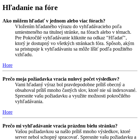
Hľadanie na fóre
Ako môžem hľadať v jednom alebo viac fórach?
Vložením hľadaného výrazu do vyhľadávacieho poľa
umiestneného na titulnej stránke, na fórach alebo v témach.
Pre Pokročilé vyhľadávanie kliknite na odkaz "Hľadať",
ktorý je dostupný vo všetkých stránkach fóra. Spôsob, akým
sa pristupuje k vyhľadávaniu sa môže líšiť podľa použitého
vzhľadu.
Hore
Prečo moja požiadavka vracia nulový počet výsledkov?
Vami hľadaný výraz bol pravdepodobne príliš obecný a
obsahoval príliš mnoho častých slov, ktoré nie sú indexované.
Spresnite vašu požiadavku a využite možnosti pokročilého
vyhľadávania.
Hore
Prečo mi vyhľadávanie vracia prázdnu bielu stránku?
Vašou požiadavkou sa našlo príliš mnoho výsledkov, ktoré
server nebol schopný spracovať. Spresnite vašu požiadavku a