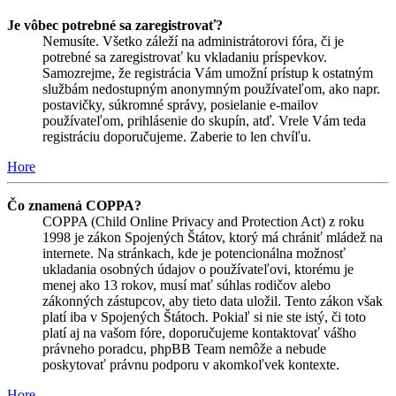
Je vôbec potrebné sa zaregistrovať?
Nemusíte. Všetko záleží na administrátorovi fóra, či je
potrebné sa zaregistrovať ku vkladaniu príspevkov.
Samozrejme, že registrácia Vám umožní prístup k ostatným
službám nedostupným anonymným používateľom, ako napr.
postavičky, súkromné správy, posielanie e-mailov
používateľom, prihlásenie do skupín, atď. Vrele Vám teda
registráciu doporučujeme. Zaberie to len chvíľu.
Hore
Čo znamená COPPA?
COPPA (Child Online Privacy and Protection Act) z roku
1998 je zákon Spojených Štátov, ktorý má chrániť mládež na
internete. Na stránkach, kde je potencionálna možnosť
ukladania osobných údajov o používateľovi, ktorému je
menej ako 13 rokov, musí mať súhlas rodičov alebo
zákonných zástupcov, aby tieto data uložil. Tento zákon však
platí iba v Spojených Štátoch. Pokiaľ si nie ste istý, či toto
platí aj na vašom fóre, doporučujeme kontaktovať vášho
právneho poradcu, phpBB Team nemôže a nebude
poskytovať právnu podporu v akomkoľvek kontexte.
Hore