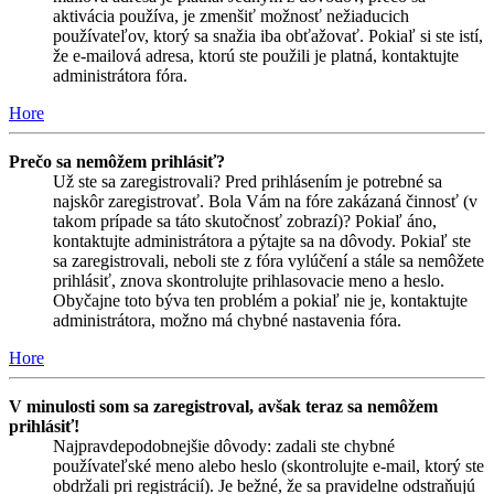
aktivácia používa, je zmenšiť možnosť nežiaducich
používateľov, ktorý sa snažia iba obťažovať. Pokiaľ si ste istí,
že e-mailová adresa, ktorú ste použili je platná, kontaktujte
administrátora fóra.
Hore
Prečo sa nemôžem prihlásiť?
Už ste sa zaregistrovali? Pred prihlásením je potrebné sa
najskôr zaregistrovať. Bola Vám na fóre zakázaná činnosť (v
takom prípade sa táto skutočnosť zobrazí)? Pokiaľ áno,
kontaktujte administrátora a pýtajte sa na dôvody. Pokiaľ ste
sa zaregistrovali, neboli ste z fóra vylúčení a stále sa nemôžete
prihlásiť, znova skontrolujte prihlasovacie meno a heslo.
Obyčajne toto býva ten problém a pokiaľ nie je, kontaktujte
administrátora, možno má chybné nastavenia fóra.
Hore
V minulosti som sa zaregistroval, avšak teraz sa nemôžem
prihlásiť!
Najpravdepodobnejšie dôvody: zadali ste chybné
používateľské meno alebo heslo (skontrolujte e-mail, ktorý ste
obdržali pri registrácií). Je bežné, že sa pravidelne odstraňujú