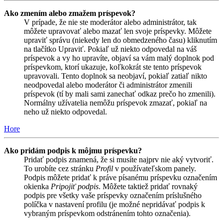
Ako zmením alebo zmažem príspevok?
V prípade, že nie ste moderátor alebo administrátor, tak
môžete upravovať alebo mazať len svoje príspevky. Môžete
upraviť správu (niekedy len do obmedzeného času) kliknutím
na tlačítko Upraviť. Pokiaľ už niekto odpovedal na váš
príspevok a vy ho upravíte, objaví sa vám malý doplnok pod
príspevkom, ktorí ukazuje, koľkokrát ste tento príspevok
upravovali. Tento doplnok sa neobjaví, pokiaľ zatiaľ nikto
neodpovedal alebo moderátor či administrátor zmenili
príspevok (tí by mali sami zanechať odkaz prečo ho zmenili).
Normálny užívatelia nemôžu príspevok zmazať, pokiaľ na
neho už niekto odpovedal.
Hore
Ako pridám podpis k môjmu príspevku?
Pridať podpis znamená, že si musíte najprv nie aký vytvoriť.
To urobíte cez stránku
Profil
v používateľskom panely.
Podpis môžete pridať k práve písanému príspevku označením
okienka
Pripojiť podpis
. Môžete taktiež pridať rovnaký
podpis pre všetky vaše príspevky označením príslušného
políčka v nastavení profilu (je možné nepridávať podpis k
vybraným príspevkom odstránením tohto označenia).