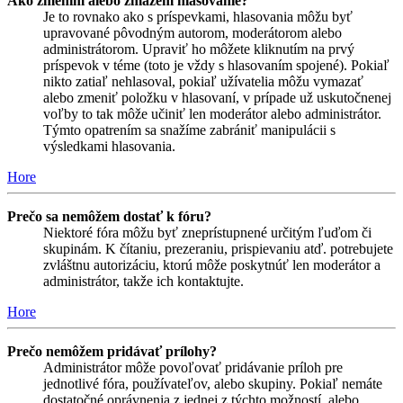
Ako zmením alebo zmažem hlasovanie?
Je to rovnako ako s príspevkami, hlasovania môžu byť
upravované pôvodným autorom, moderátorom alebo
administrátorom. Upraviť ho môžete kliknutím na prvý
príspevok v téme (toto je vždy s hlasovaním spojené). Pokiaľ
nikto zatiaľ nehlasoval, pokiaľ užívatelia môžu vymazať
alebo zmeniť položku v hlasovaní, v prípade už uskutočnenej
voľby to tak môže učiniť len moderátor alebo administrátor.
Týmto opatrením sa snažíme zabrániť manipulácii s
výsledkami hlasovania.
Hore
Prečo sa nemôžem dostať k fóru?
Niektoré fóra môžu byť zneprístupnené určitým ľuďom či
skupinám. K čítaniu, prezeraniu, prispievaniu atď. potrebujete
zvláštnu autorizáciu, ktorú môže poskytnúť len moderátor a
administrátor, takže ich kontaktujte.
Hore
Prečo nemôžem pridávať prílohy?
Administrátor môže povoľovať pridávanie príloh pre
jednotlivé fóra, používateľov, alebo skupiny. Pokiaľ nemáte
dostatočné oprávnenia z jednej z týchto možností, alebo