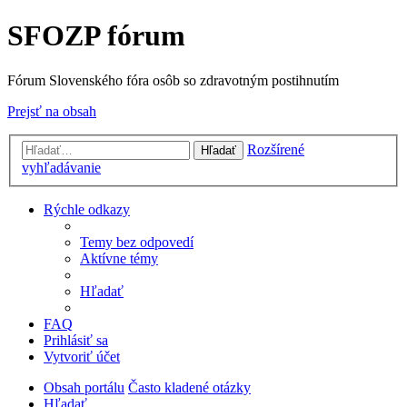
SFOZP fórum
Fórum Slovenského fóra osôb so zdravotným postihnutím
Prejsť na obsah
Rozšírené
Hľadať
vyhľadávanie
Rýchle odkazy
Temy bez odpovedí
Aktívne témy
Hľadať
FAQ
Prihlásiť sa
Vytvoriť účet
Obsah portálu
Často kladené otázky
Hľadať