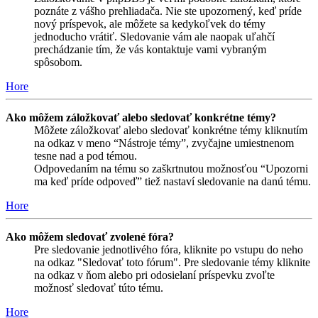
poznáte z vášho prehliadača. Nie ste upozornený, keď príde
nový príspevok, ale môžete sa kedykoľvek do témy
jednoducho vrátiť. Sledovanie vám ale naopak uľahčí
prechádzanie tím, že vás kontaktuje vami vybraným
spôsobom.
Hore
Ako môžem záložkovať alebo sledovať konkrétne témy?
Môžete záložkovať alebo sledovať konkrétne témy kliknutím
na odkaz v meno “Nástroje témy”, zvyčajne umiestnenom
tesne nad a pod témou.
Odpovedaním na tému so zaškrtnutou možnosťou “Upozorni
ma keď príde odpoveď” tiež nastaví sledovanie na danú tému.
Hore
Ako môžem sledovať zvolené fóra?
Pre sledovanie jednotlivého fóra, kliknite po vstupu do neho
na odkaz "Sledovať toto fórum". Pre sledovanie témy kliknite
na odkaz v ňom alebo pri odosielaní príspevku zvoľte
možnosť sledovať túto tému.
Hore