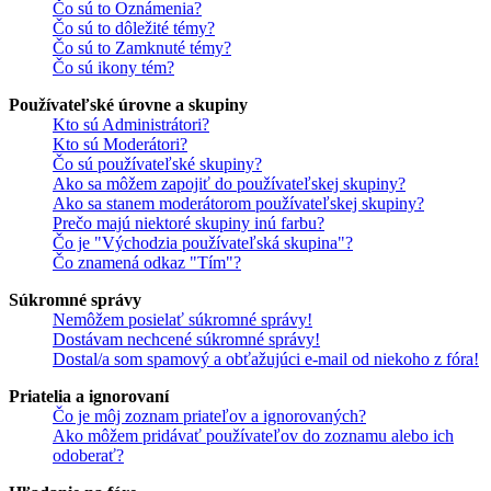
Čo sú to Oznámenia?
Čo sú to dôležité témy?
Čo sú to Zamknuté témy?
Čo sú ikony tém?
Používateľské úrovne a skupiny
Kto sú Administrátori?
Kto sú Moderátori?
Čo sú používateľské skupiny?
Ako sa môžem zapojiť do používateľskej skupiny?
Ako sa stanem moderátorom používateľskej skupiny?
Prečo majú niektoré skupiny inú farbu?
Čo je "Východzia používateľská skupina"?
Čo znamená odkaz "Tím"?
Súkromné správy
Nemôžem posielať súkromné správy!
Dostávam nechcené súkromné správy!
Dostal/a som spamový a obťažujúci e-mail od niekoho z fóra!
Priatelia a ignorovaní
Čo je môj zoznam priateľov a ignorovaných?
Ako môžem pridávať používateľov do zoznamu alebo ich
odoberať?