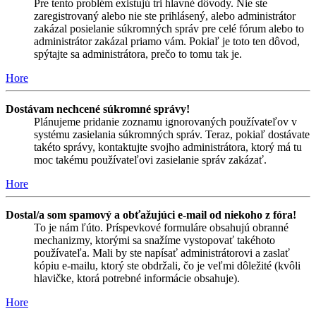
Pre tento problém existujú tri hlavné dôvody. Nie ste
zaregistrovaný alebo nie ste prihlásený, alebo administrátor
zakázal posielanie súkromných správ pre celé fórum alebo to
administrátor zakázal priamo vám. Pokiaľ je toto ten dôvod,
spýtajte sa administrátora, prečo to tomu tak je.
Hore
Dostávam nechcené súkromné správy!
Plánujeme pridanie zoznamu ignorovaných používateľov v
systému zasielania súkromných správ. Teraz, pokiaľ dostávate
takéto správy, kontaktujte svojho administrátora, ktorý má tu
moc takému používateľovi zasielanie správ zakázať.
Hore
Dostal/a som spamový a obťažujúci e-mail od niekoho z fóra!
To je nám ľúto. Príspevkové formuláre obsahujú obranné
mechanizmy, ktorými sa snažíme vystopovať takéhoto
používateľa. Mali by ste napísať administrátorovi a zaslať
kópiu e-mailu, ktorý ste obdržali, čo je veľmi dôležité (kvôli
hlavičke, ktorá potrebné informácie obsahuje).
Hore