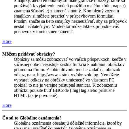
Smajlíky, alebo emotikony sú malé grafické obrázky, ktoré sa
používajú k vyjadreniu emócií použitím malého kódu, napr. :)
znamená šťastný, :( znamená smutný. Kompletný zoznam
smajlíkov si môžete prezrieť v príspevkovom formulári.
Prosím, snažte sa tieto smajlíky nezneužívať, aby sa príspevok
nestal nečitateľným. Moderátor môže taktiež prípadne váš
príspevok v tomto smere zmeniť.
Hore
Môžem pridávať obrázky?
Obrázky sa môžu zobrazovať vo vašich príspevkoch, keďže v
súčasnej dobe neexistuje žiadna funkcia k nahraniu obrázkov
priamo na fórum. Z tohto dôvodu musíte zadať na obrázok
odkaz, napr. http://www.stránk.xx/obrazok.jpg. Nemôžete
vytvárať odkazy na obrázky umiestené vo vlastnom PC
(pokiaľ to nie je verejne prístupná stanica). K zobrazeniu
obrázku použite buď BBCode [img] tag alebo príslušné
HTML (ak je povolené).
Hore
Čo sú to Globálne oznámenia?
Globálne oznámenia obsahujú dôležité informácie, ktoré by
ste si mali prečítať čo najskôr. Globálne oznámenie sa