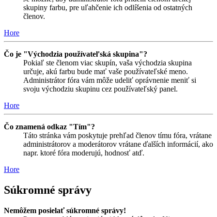
skupiny farbu, pre uľahčenie ich odlíšenia od ostatných
členov.
Hore
Čo je "Východzia používateľská skupina"?
Pokiaľ ste členom viac skupín, vaša východzia skupina
určuje, akú farbu bude mať vaše používateľské meno.
Administrátor fóra vám môže udeliť oprávnenie meniť si
svoju východziu skupinu cez používateľský panel.
Hore
Čo znamená odkaz "Tím"?
Táto stránka vám poskytuje prehľad členov tímu fóra, vrátane
administrátorov a moderátorov vrátane ďalších informácií, ako
napr. ktoré fóra moderujú, hodnosť atď.
Hore
Súkromné správy
Nemôžem posielať súkromné správy!