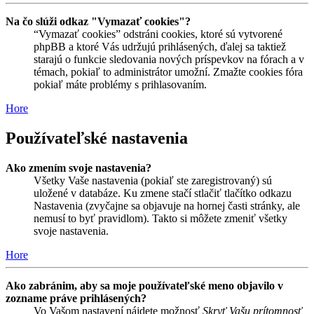
Na čo slúži odkaz "Vymazať cookies"?
“Vymazať cookies” odstráni cookies, ktoré sú vytvorené
phpBB a ktoré Vás udržujú prihlásených, ďalej sa taktiež
starajú o funkcie sledovania nových príspevkov na fórach a v
témach, pokiaľ to administrátor umožní. Zmažte cookies fóra
pokiaľ máte problémy s prihlasovaním.
Hore
Používateľské nastavenia
Ako zmením svoje nastavenia?
Všetky Vaše nastavenia (pokiaľ ste zaregistrovaný) sú
uložené v databáze. Ku zmene stačí stlačiť tlačítko odkazu
Nastavenia (zvyčajne sa objavuje na hornej časti stránky, ale
nemusí to byť pravidlom). Takto si môžete zmeniť všetky
svoje nastavenia.
Hore
Ako zabránim, aby sa moje používateľské meno objavilo v
zozname práve prihlásených?
Vo Vašom nastavení nájdete možnosť
Skryť Vašu prítomnosť