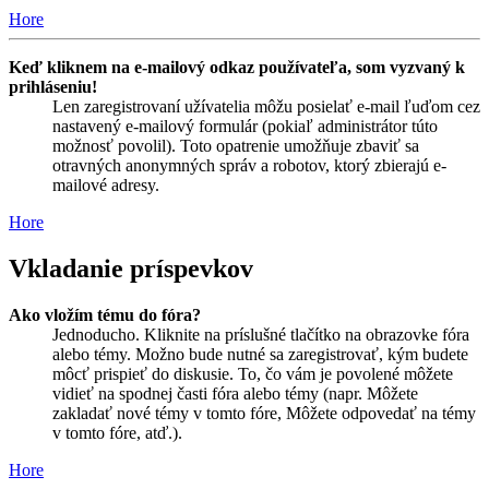
Hore
Keď kliknem na e-mailový odkaz používateľa, som vyzvaný k
prihláseniu!
Len zaregistrovaní užívatelia môžu posielať e-mail ľuďom cez
nastavený e-mailový formulár (pokiaľ administrátor túto
možnosť povolil). Toto opatrenie umožňuje zbaviť sa
otravných anonymných správ a robotov, ktorý zbierajú e-
mailové adresy.
Hore
Vkladanie príspevkov
Ako vložím tému do fóra?
Jednoducho. Kliknite na príslušné tlačítko na obrazovke fóra
alebo témy. Možno bude nutné sa zaregistrovať, kým budete
môcť prispieť do diskusie. To, čo vám je povolené môžete
vidieť na spodnej časti fóra alebo témy (napr. Môžete
zakladať nové témy v tomto fóre, Môžete odpovedať na témy
v tomto fóre, atď.).
Hore