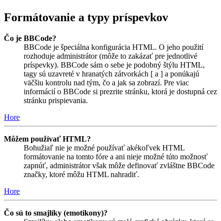
Formátovanie a typy príspevkov
Čo je BBCode?
BBCode je špeciálna konfigurácia HTML. O jeho použití
rozhoduje administrátor (môže to zakázať pre jednotlivé
príspevky). BBCode sám o sebe je podobný štýlu HTML,
tagy sú uzavreté v hranatých zátvorkách [ a ] a ponúkajú
väčšiu kontrolu nad tým, čo a jak sa zobrazí. Pre viac
informácií o BBCode si prezrite stránku, ktorá je dostupná cez
stránku prispievania.
Hore
Môžem používať HTML?
Bohužiaľ nie je možné používať akékoľvek HTML
formátovanie na tomto fóre a ani nieje možné túto možnosť
zapnúť, administrátor však môže definovať zvláštne BBCode
značky, ktoré môžu HTML nahradiť.
Hore
Čo sú to smajlíky (emotikony)?