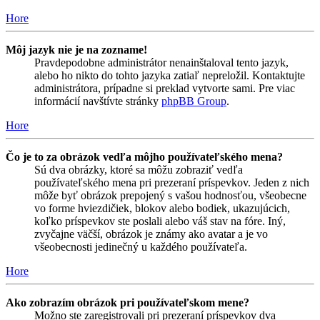
Hore
Môj jazyk nie je na zozname!
Pravdepodobne administrátor nenainštaloval tento jazyk,
alebo ho nikto do tohto jazyka zatiaľ nepreložil. Kontaktujte
administrátora, prípadne si preklad vytvorte sami. Pre viac
informácií navštívte stránky
phpBB Group
.
Hore
Čo je to za obrázok vedľa môjho používateľského mena?
Sú dva obrázky, ktoré sa môžu zobraziť vedľa
používateľského mena pri prezeraní príspevkov. Jeden z nich
môže byť obrázok prepojený s vašou hodnosťou, všeobecne
vo forme hviezdičiek, blokov alebo bodiek, ukazujúcich,
koľko príspevkov ste poslali alebo váš stav na fóre. Iný,
zvyčajne väčší, obrázok je známy ako avatar a je vo
všeobecnosti jedinečný u každého používateľa.
Hore
Ako zobrazím obrázok pri používateľskom mene?
Možno ste zaregistrovali pri prezeraní príspevkov dva