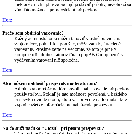
niektoré z nich úplne zabraňujú pridávať prílohy, nezobrazí sa
vám táto možnosť pri odosielaní príspevkov.
Hore
Prečo som obdržal varovanie?
Každý administrátor si môže stanoviť vlastné pravidlá na
svojom fóre, pokiaľ ich porušíte, môže vám byť udelené
varovanie. Prosíme berte na vedomie, že toto je plne v
kompetencií administrátorov fóra a phpBB Group nemá s
vydávaním varovaní nič spoločné.
Hore
Ako môžem nahlásiť príspevok moderátorom?
Administrátor môže na fóre povoliť nahlasovanie príspevkov
používateľovi. Pokiaľ je táto možnosť povolené, u každého
príspevku uvidíte ikonu, ktorá vás privedie na formulár, kde
vyplníte všetky informácie pre nahlásenie príspevku.
Hore
Na čo slúži tlačítko "Uložiť" pri písaní príspevku?
Táto možnosť vám umožňuje uložiť si rozpísané správy pre