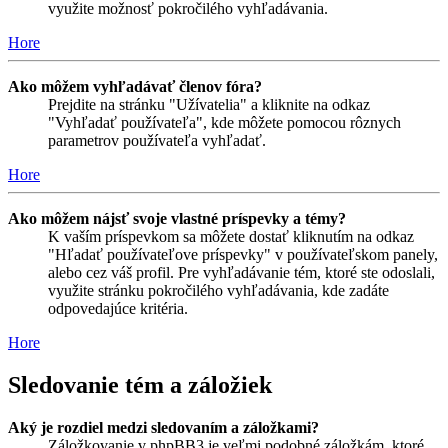
využite možnosť pokročilého vyhľadávania.
Hore
Ako môžem vyhľadávať členov fóra?
Prejdite na stránku "Užívatelia" a kliknite na odkaz
"Vyhľadať používateľa", kde môžete pomocou rôznych
parametrov používateľa vyhľadať.
Hore
Ako môžem nájsť svoje vlastné príspevky a témy?
K vaším príspevkom sa môžete dostať kliknutím na odkaz
"Hľadať používateľove príspevky" v používateľskom panely,
alebo cez váš profil. Pre vyhľadávanie tém, ktoré ste odoslali,
využite stránku pokročilého vyhľadávania, kde zadáte
odpovedajúce kritéria.
Hore
Sledovanie tém a záložiek
Aký je rozdiel medzi sledovaním a záložkami?
Záložkovanie v phpBB3 je veľmi podobné záložkám, ktoré