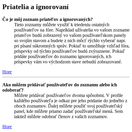
Priatelia a ignorovaní
Čo je môj zoznam priateľov a ignorovaných?
Tieto zoznamy môžete využiť k triedeniu ostatných
používateľov na fóre. Napríklad užívatelia vo vašom zozname
priateľov budú zobrazený vo vašom používateľskom panely
so svojím stavom a budete z nich môcť rýchlo vyberať napr.
pri písaní súkromných správ. Pokiaľ to umožňuje vzhľad fóra,
príspevky od týchto používateľov budú zvýraznene. Pokiaľ
pridáte používateľov do zoznamu ignorovaných, ich
príspevky vám vo východzom stave nebudú zobrazované.
Hore
Ako môžem pridávať používateľov do zoznamu alebo ich
odoberať?
Môžete pridávať používateľov dvoma spôsobmi. V profile
každého používateľa je odkaz pre jeho pridanie do jedného z
oboch zoznamov. Ďalej môžete použiť svoj používateľský
panel, kde môžete priamo zadať používateľské mená. Sem
taktiež môžete odobrať členov z vašich zoznamov.
Hore