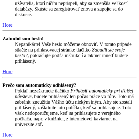
užívatelia, ktorí ničím neprispeli, aby sa zmenšila veľkosť
databázy. Skúste sa zaregistrovať znova a zapojte sa do
diskusie.
Hore
Zabudol som heslo!
Nepanikárte! Vaše heslo môžeme obnoviť. V tomto prípade
stlačte na prihlasovacej stránke tlačítko
Zabudli ste svoje
heslo?
, pokračujte podľa inštrukcií a takmer ihneď budete
prihlásený.
Hore
Prečo som automaticky odhlásený?
Pokiaľ nezaškrtnete tlačítko
Prihlásiť automaticky pri ďalšej
návšteve
, budete prihlásený len počas práce vo fóre. Toto má
zabrániť zneužitiu Vášho účtu niekým iným. Aby ste zostali
prihlásený, zaškrtnite toto políčko, keď sa prihlasujete. Toto
však nedoporučujeme, keď sa prihlasujete z verejného
počítača, napr. v knižnici, z internetovej kaviarne, na
univerzite atď.
Hore