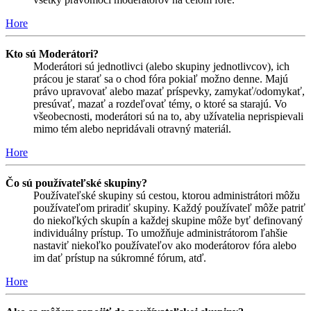
Hore
Kto sú Moderátori?
Moderátori sú jednotlivci (alebo skupiny jednotlivcov), ich
prácou je starať sa o chod fóra pokiaľ možno denne. Majú
právo upravovať alebo mazať príspevky, zamykať/odomykať,
presúvať, mazať a rozdeľovať témy, o ktoré sa starajú. Vo
všeobecnosti, moderátori sú na to, aby užívatelia neprispievali
mimo tém alebo nepridávali otravný materiál.
Hore
Čo sú používateľské skupiny?
Používateľské skupiny sú cestou, ktorou administrátori môžu
používateľom priradiť skupiny. Každý používateľ môže patriť
do niekoľkých skupín a každej skupine môže byť definovaný
individuálny prístup. To umožňuje administrátorom ľahšie
nastaviť niekoľko používateľov ako moderátorov fóra alebo
im dať prístup na súkromné fórum, atď.
Hore