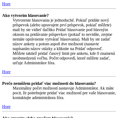
Hore
Ako vytvorím hlasovanie?
Vytvorenie hlasovania je jednoduché. Pokiaľ pridáte nový
príspevok (alebo upravujete prví príspevok, pokiaľ môžete)
mali by ste vidieť tlačítko Pridať hlasovanie pod hlavným
oknom na pridávanie príspevkov (pokiaľ to nevidíte, zrejme
nemáte oprávnenie vytvárať hlasovania). Mali by ste zadať
názov ankety a potom aspoň dve možnosti (nastavte
napísaním názov otázky a kliknite na Pridať odpoveď.
Môžete taktiež pridať časový limit pre anketu, kde 0 znamená
neobmedzenú voľbu. Počet odpovedí, ktoré môžete zadať,
určuje Administrátor fóra.
Hore
Prečo nemôžem pridať viac možností do hlasovania?
Maximálny počet možností nastavuje Administrátor. Ak máte
pocit, že potrebujete pridať viac možností pre vaše hlasovanie,
kontaktujte administrátora fóra.
Hore