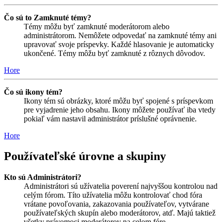
Čo sú to Zamknuté témy?
Témy môžu byť zamknuté moderátorom alebo
administrátorom. Nemôžete odpovedať na zamknuté témy ani
upravovať svoje príspevky. Každé hlasovanie je automaticky
ukončené. Témy môžu byť zamknuté z rôznych dôvodov.
Hore
Čo sú ikony tém?
Ikony tém sú obrázky, ktoré môžu byť spojené s príspevkom
pre vyjadrenie jeho obsahu. Ikony môžete používať iba vtedy
pokiaľ vám nastavil administrátor príslušné oprávnenie.
Hore
Používateľské úrovne a skupiny
Kto sú Administrátori?
Administrátori sú užívatelia poverení najvyššou kontrolou nad
celým fórom. Títo užívatelia môžu kontrolovať chod fóra
vrátane povoľovania, zakazovania používateľov, vytvárane
používateľských skupín alebo moderátorov, atď. Majú taktiež
všetky právomoci moderátorov na celom fóre.