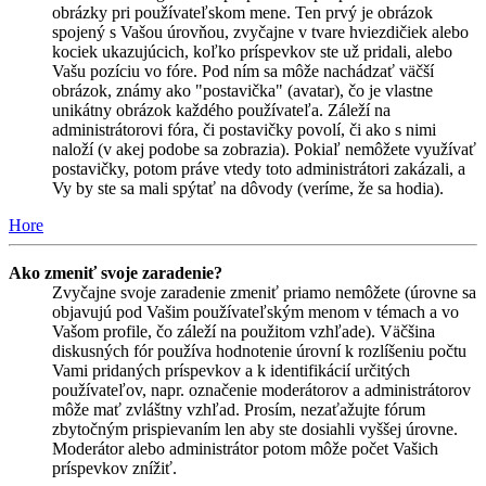
obrázky pri používateľskom mene. Ten prvý je obrázok
spojený s Vašou úrovňou, zvyčajne v tvare hviezdičiek alebo
kociek ukazujúcich, koľko príspevkov ste už pridali, alebo
Vašu pozíciu vo fóre. Pod ním sa môže nachádzať väčší
obrázok, známy ako "postavička" (avatar), čo je vlastne
unikátny obrázok každého používateľa. Záleží na
administrátorovi fóra, či postavičky povolí, či ako s nimi
naloží (v akej podobe sa zobrazia). Pokiaľ nemôžete využívať
postavičky, potom práve vtedy toto administrátori zakázali, a
Vy by ste sa mali spýtať na dôvody (veríme, že sa hodia).
Hore
Ako zmeniť svoje zaradenie?
Zvyčajne svoje zaradenie zmeniť priamo nemôžete (úrovne sa
objavujú pod Vašim používateľským menom v témach a vo
Vašom profile, čo záleží na použitom vzhľade). Väčšina
diskusných fór používa hodnotenie úrovní k rozlíšeniu počtu
Vami pridaných príspevkov a k identifikácií určitých
používateľov, napr. označenie moderátorov a administrátorov
môže mať zvláštny vzhľad. Prosím, nezaťažujte fórum
zbytočným prispievaním len aby ste dosiahli vyššej úrovne.
Moderátor alebo administrátor potom môže počet Vašich
príspevkov znížiť.