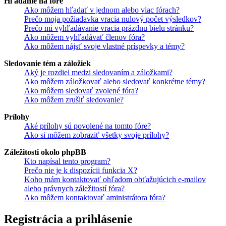
Hľadanie na fóre
Ako môžem hľadať v jednom alebo viac fórach?
Prečo moja požiadavka vracia nulový počet výsledkov?
Prečo mi vyhľadávanie vracia prázdnu bielu stránku?
Ako môžem vyhľadávať členov fóra?
Ako môžem nájsť svoje vlastné príspevky a témy?
Sledovanie tém a záložiek
Aký je rozdiel medzi sledovaním a záložkami?
Ako môžem záložkovať alebo sledovať konkrétne témy?
Ako môžem sledovať zvolené fóra?
Ako môžem zrušiť sledovanie?
Prílohy
Aké prílohy sú povolené na tomto fóre?
Ako si môžem zobraziť všetky svoje prílohy?
Záležitosti okolo phpBB
Kto napísal tento program?
Prečo nie je k dispozícii funkcia X?
Koho mám kontaktovať ohľadom obťažujúcich e-mailov
alebo právnych záležitostí fóra?
Ako môžem kontaktovať aministrátora fóra?
Registrácia a prihlásenie