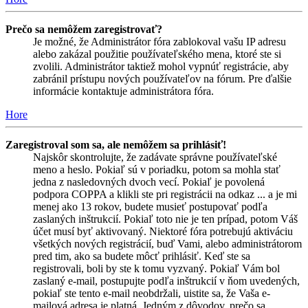
Prečo sa nemôžem zaregistrovať?
Je možné, že Administrátor fóra zablokoval vašu IP adresu
alebo zakázal použitie používateľského mena, ktoré ste si
zvolili. Administrátor taktiež mohol vypnúť registrácie, aby
zabránil prístupu nových používateľov na fórum. Pre ďalšie
informácie kontaktuje administrátora fóra.
Hore
Zaregistroval som sa, ale nemôžem sa prihlásiť!
Najskôr skontrolujte, že zadávate správne používateľské
meno a heslo. Pokiaľ sú v poriadku, potom sa mohla stať
jedna z nasledovných dvoch vecí. Pokiaľ je povolená
podpora COPPA a klikli ste pri registrácii na odkaz ... a je mi
menej ako 13 rokov, budete musieť postupovať podľa
zaslaných inštrukcií. Pokiaľ toto nie je ten prípad, potom Váš
účet musí byť aktivovaný. Niektoré fóra potrebujú aktiváciu
všetkých nových registrácií, buď Vami, alebo administrátorom
pred tim, ako sa budete môcť prihlásiť. Keď ste sa
registrovali, boli by ste k tomu vyzvaný. Pokiaľ Vám bol
zaslaný e-mail, postupujte podľa inštrukcií v ňom uvedených,
pokiaľ ste tento e-mail neobdržali, uistite sa, že Vaša e-
mailová adresa je platná. Jedným z dôvodov, prečo sa