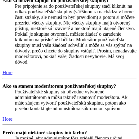
Ako sa môžem zapojiť do používateľskej skupiny?
Pre pripojenie sa do používateľskej skupiny stačí kliknúť na
odkaz používateľské skupiny (väčšinou sa nachádza v hornej
časti stránky, ale nemusí to byť pravidlom) a potom si môžete
prezrieť všetky skupiny. Nie všetky skupiny majú otvorený
prístup, niektoré sú uzavreté a niektoré majú utajené členstvo.
Pokiaľ je skupina otvorená, môžete žiadať o zaradenie
kliknutím na príslušné tlačítko. Moderátor používateľskej
skupiny musí vašu žiadosť schváliť a môže sa vás spýtať na
dôvody, prečo chcete do skupiny vstúpiť. Prosím, nenadávajte
moderátorovi, pokiaľ vašej žiadosti nevyhovie. Má svoj
dôvod.
Hore
Ako sa stanem moderátorom používateľskej skupiny?
Používateľské skupiny sú pôvodne vytvorené
administrátorom a môžu taktiež ustanoviť moderátora. Ak
máte záujem vytvoriť používateľskú skupinu, potom ako
prvého kontaktujte administrátora súkromnou správou.
Hore
Prečo majú niektoré skupiny inú farbu?
Je možné, aby administrátor fóra pridelil členom určitej