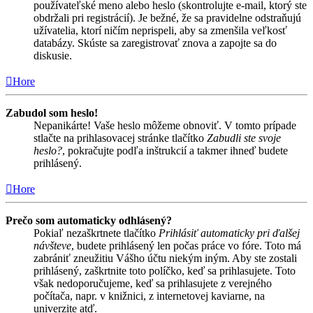
používateľské meno alebo heslo (skontrolujte e-mail, ktorý ste
obdržali pri registrácií). Je bežné, že sa pravidelne odstraňujú
užívatelia, ktorí ničím neprispeli, aby sa zmenšila veľkosť
databázy. Skúste sa zaregistrovať znova a zapojte sa do
diskusie.
Hore
Zabudol som heslo!
Nepanikárte! Vaše heslo môžeme obnoviť. V tomto prípade
stlačte na prihlasovacej stránke tlačítko
Zabudli ste svoje
heslo?
, pokračujte podľa inštrukcií a takmer ihneď budete
prihlásený.
Hore
Prečo som automaticky odhlásený?
Pokiaľ nezaškrtnete tlačítko
Prihlásiť automaticky pri ďalšej
návšteve
, budete prihlásený len počas práce vo fóre. Toto má
zabrániť zneužitiu Vášho účtu niekým iným. Aby ste zostali
prihlásený, zaškrtnite toto políčko, keď sa prihlasujete. Toto
však nedoporučujeme, keď sa prihlasujete z verejného
počítača, napr. v knižnici, z internetovej kaviarne, na
univerzite atď.