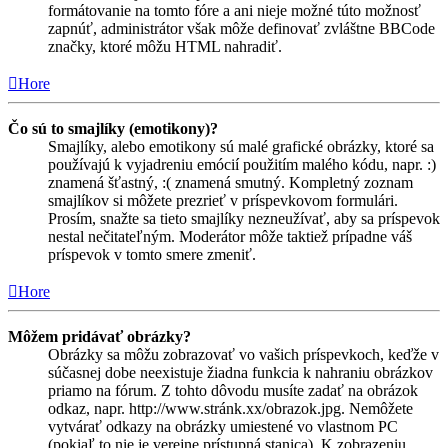
formátovanie na tomto fóre a ani nieje možné túto možnosť
zapnúť, administrátor však môže definovať zvláštne BBCode
značky, ktoré môžu HTML nahradiť.
Hore
Čo sú to smajlíky (emotikony)?
Smajlíky, alebo emotikony sú malé grafické obrázky, ktoré sa
používajú k vyjadreniu emócií použitím malého kódu, napr. :)
znamená šťastný, :( znamená smutný. Kompletný zoznam
smajlíkov si môžete prezrieť v príspevkovom formulári.
Prosím, snažte sa tieto smajlíky nezneužívať, aby sa príspevok
nestal nečitateľným. Moderátor môže taktiež prípadne váš
príspevok v tomto smere zmeniť.
Hore
Môžem pridávať obrázky?
Obrázky sa môžu zobrazovať vo vašich príspevkoch, keďže v
súčasnej dobe neexistuje žiadna funkcia k nahraniu obrázkov
priamo na fórum. Z tohto dôvodu musíte zadať na obrázok
odkaz, napr. http://www.stránk.xx/obrazok.jpg. Nemôžete
vytvárať odkazy na obrázky umiestené vo vlastnom PC
(pokiaľ to nie je verejne prístupná stanica). K zobrazeniu