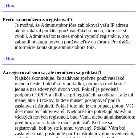
Hore
Prečo sa nemôžem zaregistrovať?
Je možné, že Administrátor fóra zablokoval vašu IP adresu
alebo zakázal použitie používateľského mena, ktoré ste si
zvolili. Administrátor taktiež mohol vypnúť registrácie, aby
zabránil prístupu nových používateľov na fórum. Pre ďalšie
informácie kontaktuje administrátora fóra.
Hore
Zaregistroval som sa, ale nemôžem sa prihlásiť!
Najskôr skontrolujte, že zadávate správne používateľské
meno a heslo. Pokiaľ sú v poriadku, potom sa mohla stať
jedna z nasledovných dvoch vecí. Pokiaľ je povolená
podpora COPPA a klikli ste pri registrácii na odkaz ... a je mi
menej ako 13 rokov, budete musieť postupovať podľa
zaslaných inštrukcií. Pokiaľ toto nie je ten prípad, potom Váš
účet musí byť aktivovaný. Niektoré fóra potrebujú aktiváciu
všetkých nových registrácií, buď Vami, alebo administrátorom
pred tim, ako sa budete môcť prihlásiť. Keď ste sa
registrovali, boli by ste k tomu vyzvaný. Pokiaľ Vám bol
zaslaný e-mail, postupujte podľa inštrukcií v ňom uvedených,