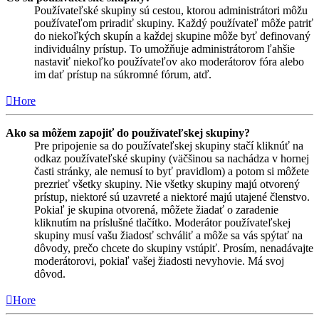
Používateľské skupiny sú cestou, ktorou administrátori môžu
používateľom priradiť skupiny. Každý používateľ môže patriť
do niekoľkých skupín a každej skupine môže byť definovaný
individuálny prístup. To umožňuje administrátorom ľahšie
nastaviť niekoľko používateľov ako moderátorov fóra alebo
im dať prístup na súkromné fórum, atď.
Hore
Ako sa môžem zapojiť do používateľskej skupiny?
Pre pripojenie sa do používateľskej skupiny stačí kliknúť na
odkaz používateľské skupiny (väčšinou sa nachádza v hornej
časti stránky, ale nemusí to byť pravidlom) a potom si môžete
prezrieť všetky skupiny. Nie všetky skupiny majú otvorený
prístup, niektoré sú uzavreté a niektoré majú utajené členstvo.
Pokiaľ je skupina otvorená, môžete žiadať o zaradenie
kliknutím na príslušné tlačítko. Moderátor používateľskej
skupiny musí vašu žiadosť schváliť a môže sa vás spýtať na
dôvody, prečo chcete do skupiny vstúpiť. Prosím, nenadávajte
moderátorovi, pokiaľ vašej žiadosti nevyhovie. Má svoj
dôvod.
Hore