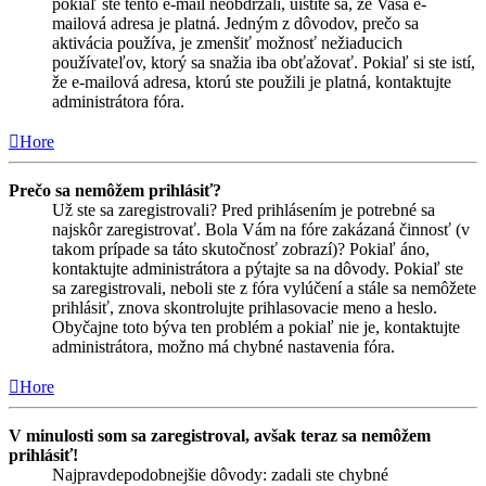
pokiaľ ste tento e-mail neobdržali, uistite sa, že Vaša e-
mailová adresa je platná. Jedným z dôvodov, prečo sa
aktivácia používa, je zmenšiť možnosť nežiaducich
používateľov, ktorý sa snažia iba obťažovať. Pokiaľ si ste istí,
že e-mailová adresa, ktorú ste použili je platná, kontaktujte
administrátora fóra.
Hore
Prečo sa nemôžem prihlásiť?
Už ste sa zaregistrovali? Pred prihlásením je potrebné sa
najskôr zaregistrovať. Bola Vám na fóre zakázaná činnosť (v
takom prípade sa táto skutočnosť zobrazí)? Pokiaľ áno,
kontaktujte administrátora a pýtajte sa na dôvody. Pokiaľ ste
sa zaregistrovali, neboli ste z fóra vylúčení a stále sa nemôžete
prihlásiť, znova skontrolujte prihlasovacie meno a heslo.
Obyčajne toto býva ten problém a pokiaľ nie je, kontaktujte
administrátora, možno má chybné nastavenia fóra.
Hore
V minulosti som sa zaregistroval, avšak teraz sa nemôžem
prihlásiť!
Najpravdepodobnejšie dôvody: zadali ste chybné