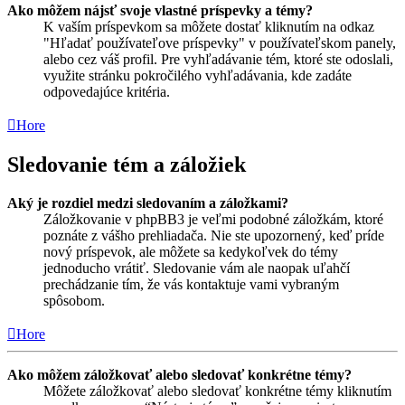
Ako môžem nájsť svoje vlastné príspevky a témy?
K vaším príspevkom sa môžete dostať kliknutím na odkaz
"Hľadať používateľove príspevky" v používateľskom panely,
alebo cez váš profil. Pre vyhľadávanie tém, ktoré ste odoslali,
využite stránku pokročilého vyhľadávania, kde zadáte
odpovedajúce kritéria.
Hore
Sledovanie tém a záložiek
Aký je rozdiel medzi sledovaním a záložkami?
Záložkovanie v phpBB3 je veľmi podobné záložkám, ktoré
poznáte z vášho prehliadača. Nie ste upozornený, keď príde
nový príspevok, ale môžete sa kedykoľvek do témy
jednoducho vrátiť. Sledovanie vám ale naopak uľahčí
prechádzanie tím, že vás kontaktuje vami vybraným
spôsobom.
Hore
Ako môžem záložkovať alebo sledovať konkrétne témy?
Môžete záložkovať alebo sledovať konkrétne témy kliknutím