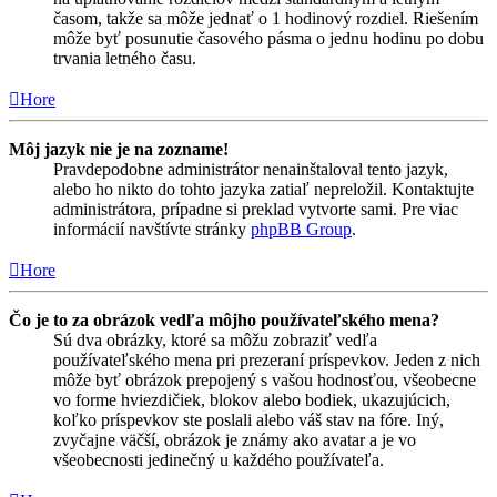
časom, takže sa môže jednať o 1 hodinový rozdiel. Riešením
môže byť posunutie časového pásma o jednu hodinu po dobu
trvania letného času.
Hore
Môj jazyk nie je na zozname!
Pravdepodobne administrátor nenainštaloval tento jazyk,
alebo ho nikto do tohto jazyka zatiaľ nepreložil. Kontaktujte
administrátora, prípadne si preklad vytvorte sami. Pre viac
informácií navštívte stránky
phpBB Group
.
Hore
Čo je to za obrázok vedľa môjho používateľského mena?
Sú dva obrázky, ktoré sa môžu zobraziť vedľa
používateľského mena pri prezeraní príspevkov. Jeden z nich
môže byť obrázok prepojený s vašou hodnosťou, všeobecne
vo forme hviezdičiek, blokov alebo bodiek, ukazujúcich,
koľko príspevkov ste poslali alebo váš stav na fóre. Iný,
zvyčajne väčší, obrázok je známy ako avatar a je vo
všeobecnosti jedinečný u každého používateľa.