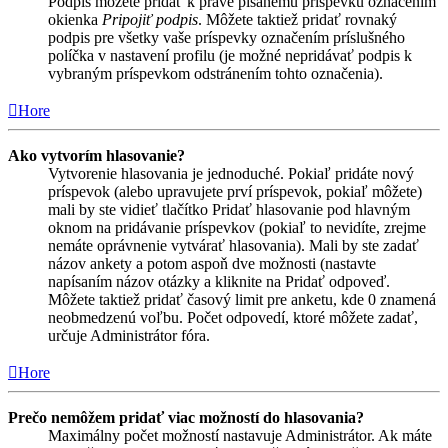
Podpis môžete pridať k práve písanému príspevku označením
okienka
Pripojiť podpis
. Môžete taktiež pridať rovnaký
podpis pre všetky vaše príspevky označením príslušného
políčka v nastavení profilu (je možné nepridávať podpis k
vybraným príspevkom odstránením tohto označenia).
Hore
Ako vytvorím hlasovanie?
Vytvorenie hlasovania je jednoduché. Pokiaľ pridáte nový
príspevok (alebo upravujete prví príspevok, pokiaľ môžete)
mali by ste vidieť tlačítko Pridať hlasovanie pod hlavným
oknom na pridávanie príspevkov (pokiaľ to nevidíte, zrejme
nemáte oprávnenie vytvárať hlasovania). Mali by ste zadať
názov ankety a potom aspoň dve možnosti (nastavte
napísaním názov otázky a kliknite na Pridať odpoveď.
Môžete taktiež pridať časový limit pre anketu, kde 0 znamená
neobmedzenú voľbu. Počet odpovedí, ktoré môžete zadať,
určuje Administrátor fóra.
Hore
Prečo nemôžem pridať viac možností do hlasovania?
Maximálny počet možností nastavuje Administrátor. Ak máte