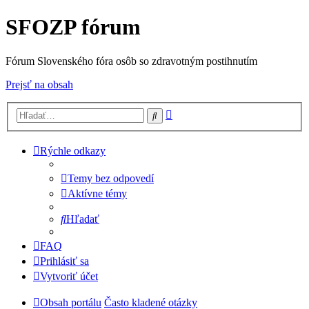
SFOZP fórum
Fórum Slovenského fóra osôb so zdravotným postihnutím
Prejsť na obsah
Rozšírené
Hľadať
vyhľadávanie
Rýchle odkazy
Temy bez odpovedí
Aktívne témy
Hľadať
FAQ
Prihlásiť sa
Vytvoriť účet
Obsah portálu
Často kladené otázky