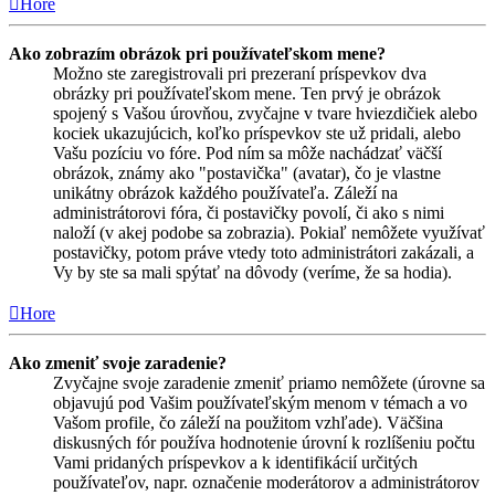
Hore
Ako zobrazím obrázok pri používateľskom mene?
Možno ste zaregistrovali pri prezeraní príspevkov dva
obrázky pri používateľskom mene. Ten prvý je obrázok
spojený s Vašou úrovňou, zvyčajne v tvare hviezdičiek alebo
kociek ukazujúcich, koľko príspevkov ste už pridali, alebo
Vašu pozíciu vo fóre. Pod ním sa môže nachádzať väčší
obrázok, známy ako "postavička" (avatar), čo je vlastne
unikátny obrázok každého používateľa. Záleží na
administrátorovi fóra, či postavičky povolí, či ako s nimi
naloží (v akej podobe sa zobrazia). Pokiaľ nemôžete využívať
postavičky, potom práve vtedy toto administrátori zakázali, a
Vy by ste sa mali spýtať na dôvody (veríme, že sa hodia).
Hore
Ako zmeniť svoje zaradenie?
Zvyčajne svoje zaradenie zmeniť priamo nemôžete (úrovne sa
objavujú pod Vašim používateľským menom v témach a vo
Vašom profile, čo záleží na použitom vzhľade). Väčšina
diskusných fór používa hodnotenie úrovní k rozlíšeniu počtu
Vami pridaných príspevkov a k identifikácií určitých
používateľov, napr. označenie moderátorov a administrátorov