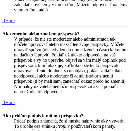
zakladať nové témy v tomto fóre, Môžete odpovedať na témy
v tomto fóre, atď.).
Hore
Ako zmením alebo zmažem príspevok?
V prípade, že nie ste moderátor alebo administrátor, tak
môžete upravovať alebo mazať len svoje príspevky. Môžete
upraviť správu (niekedy len do obmedzeného času) kliknutím
na tlačítko Upraviť. Pokiaľ už niekto odpovedal na váš
príspevok a vy ho upravíte, objaví sa vám malý doplnok pod
príspevkom, ktorí ukazuje, koľkokrát ste tento príspevok
upravovali. Tento doplnok sa neobjaví, pokiaľ zatiaľ nikto
neodpovedal alebo moderátor či administrátor zmenili
príspevok (tí by mali sami zanechať odkaz prečo ho zmenili).
Normálny užívatelia nemôžu príspevok zmazať, pokiaľ na
neho už niekto odpovedal.
Hore
Ako pridám podpis k môjmu príspevku?
Pridať podpis znamená, že si musíte najprv nie aký vytvoriť.
To urobíte cez stránku
Profil
v používateľskom panely.