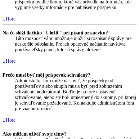
príspevku uvidíte ikonu, ktorá vás privedie na formulár, kde
vyplníte všetky informácie pre nahlásenie príspevku.
Hore
Na čo slúži tlačítko "Uložiť" pri písaní príspevku?
Táto možnosť vám umožňuje uložiť si rozpísané správy pre
neskoršie odoslanie. Pre ich opätovné načítanie navštívte
používateľský panel, kde sú správy uložené.
Hore
Prečo musí byť môj príspevok schválený?
Administrátor fóra môže nastaviť, že príspevky od
používateľov alebo skupín musia byť pred zobrazením
schválené moderátormi. Buďto je na fóre nastavené
schvaľovanie, alebo ste boli umiestnený do skupiny, pri ktorej
je schvaľovanie požadované. Kontaktujte administrátora fóra
pre viac informácií.
Hore
Ako môžem oživiť svoje témy?