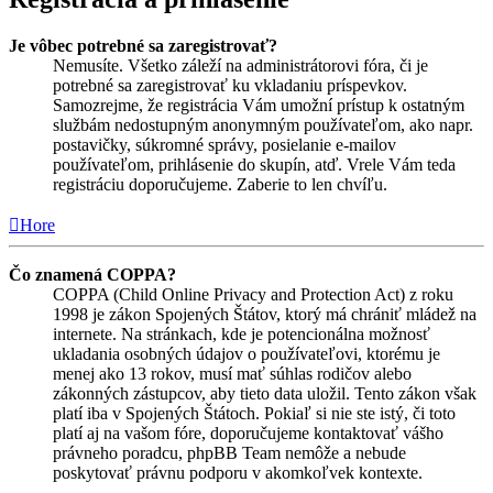
Je vôbec potrebné sa zaregistrovať?
Nemusíte. Všetko záleží na administrátorovi fóra, či je
potrebné sa zaregistrovať ku vkladaniu príspevkov.
Samozrejme, že registrácia Vám umožní prístup k ostatným
službám nedostupným anonymným používateľom, ako napr.
postavičky, súkromné správy, posielanie e-mailov
používateľom, prihlásenie do skupín, atď. Vrele Vám teda
registráciu doporučujeme. Zaberie to len chvíľu.
Hore
Čo znamená COPPA?
COPPA (Child Online Privacy and Protection Act) z roku
1998 je zákon Spojených Štátov, ktorý má chrániť mládež na
internete. Na stránkach, kde je potencionálna možnosť
ukladania osobných údajov o používateľovi, ktorému je
menej ako 13 rokov, musí mať súhlas rodičov alebo
zákonných zástupcov, aby tieto data uložil. Tento zákon však
platí iba v Spojených Štátoch. Pokiaľ si nie ste istý, či toto
platí aj na vašom fóre, doporučujeme kontaktovať vášho
právneho poradcu, phpBB Team nemôže a nebude
poskytovať právnu podporu v akomkoľvek kontexte.