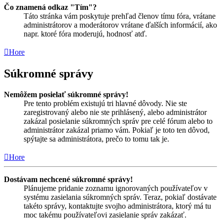
Čo znamená odkaz "Tím"?
Táto stránka vám poskytuje prehľad členov tímu fóra, vrátane
administrátorov a moderátorov vrátane ďalších informácií, ako
napr. ktoré fóra moderujú, hodnosť atď.
Hore
Súkromné správy
Nemôžem posielať súkromné správy!
Pre tento problém existujú tri hlavné dôvody. Nie ste
zaregistrovaný alebo nie ste prihlásený, alebo administrátor
zakázal posielanie súkromných správ pre celé fórum alebo to
administrátor zakázal priamo vám. Pokiaľ je toto ten dôvod,
spýtajte sa administrátora, prečo to tomu tak je.
Hore
Dostávam nechcené súkromné správy!
Plánujeme pridanie zoznamu ignorovaných používateľov v
systému zasielania súkromných správ. Teraz, pokiaľ dostávate
takéto správy, kontaktujte svojho administrátora, ktorý má tu
moc takému používateľovi zasielanie správ zakázať.