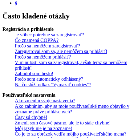
Hľadať
Často kladené otázky
Registrácia a prihlásenie
Je vôbec potrebné sa zaregistrovať?
Čo znamená COPPA?
Prečo sa nemôžem zaregistrovať?
Zaregistroval som sa, ale nemôžem sa prihlásiť!
Prečo sa nemôžem prihlásiť?
V minulosti som sa zaregistroval, avšak teraz sa nemôžem
prihlásiť!
Zabudol som heslo!
Prečo som automaticky odhlásený?
Na čo slúži odkaz "Vymazať cookies"?
Používateľské nastavenia
Ako zmením svoje nastavenia?
Ako zabránim, aby sa moje používateľské meno objavilo v
zozname práve prihlásených?
Časy sú chybné!
Zmenil som časové pásmo, ale je to stále chybne!
Môj jazyk nie je na zozname!
Čo je to za obrázok vedľa môjho používateľského mena?