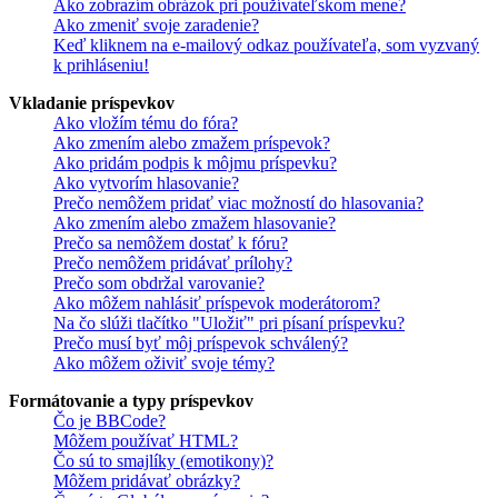
Ako zobrazím obrázok pri používateľskom mene?
Ako zmeniť svoje zaradenie?
Keď kliknem na e-mailový odkaz používateľa, som vyzvaný
k prihláseniu!
Vkladanie príspevkov
Ako vložím tému do fóra?
Ako zmením alebo zmažem príspevok?
Ako pridám podpis k môjmu príspevku?
Ako vytvorím hlasovanie?
Prečo nemôžem pridať viac možností do hlasovania?
Ako zmením alebo zmažem hlasovanie?
Prečo sa nemôžem dostať k fóru?
Prečo nemôžem pridávať prílohy?
Prečo som obdržal varovanie?
Ako môžem nahlásiť príspevok moderátorom?
Na čo slúži tlačítko "Uložiť" pri písaní príspevku?
Prečo musí byť môj príspevok schválený?
Ako môžem oživiť svoje témy?
Formátovanie a typy príspevkov
Čo je BBCode?
Môžem používať HTML?
Čo sú to smajlíky (emotikony)?
Môžem pridávať obrázky?