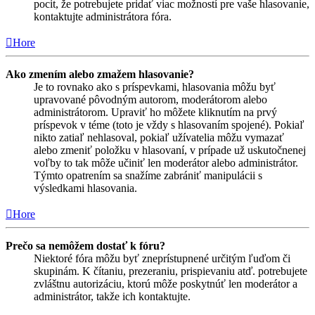
pocit, že potrebujete pridať viac možností pre vaše hlasovanie,
kontaktujte administrátora fóra.
Hore
Ako zmením alebo zmažem hlasovanie?
Je to rovnako ako s príspevkami, hlasovania môžu byť
upravované pôvodným autorom, moderátorom alebo
administrátorom. Upraviť ho môžete kliknutím na prvý
príspevok v téme (toto je vždy s hlasovaním spojené). Pokiaľ
nikto zatiaľ nehlasoval, pokiaľ užívatelia môžu vymazať
alebo zmeniť položku v hlasovaní, v prípade už uskutočnenej
voľby to tak môže učiniť len moderátor alebo administrátor.
Týmto opatrením sa snažíme zabrániť manipulácii s
výsledkami hlasovania.
Hore
Prečo sa nemôžem dostať k fóru?
Niektoré fóra môžu byť zneprístupnené určitým ľuďom či
skupinám. K čítaniu, prezeraniu, prispievaniu atď. potrebujete
zvláštnu autorizáciu, ktorú môže poskytnúť len moderátor a
administrátor, takže ich kontaktujte.