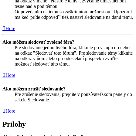
na odkaz v meno “Nástroje témy”, zvyčajne umiestnenom
tesne nad a pod témou.
Odpovedaním na tému so zaškrtnutou možnosťou “Upozorni
ma keď príde odpoveď” tiež nastaví sledovanie na danú tému.
Hore
Ako môžem sledovať zvolené fóra?
Pre sledovanie jednotlivého fóra, kliknite po vstupu do neho
na odkaz "Sledovať toto fórum". Pre sledovanie témy kliknite
na odkaz v ňom alebo pri odosielaní príspevku zvoľte
možnosť sledovať túto tému.
Hore
Ako môžem zrušiť sledovanie?
Pre zrušenie sledovania, prejdite v používateľskom panely do
sekcie Sledovanie.
Hore
Prílohy