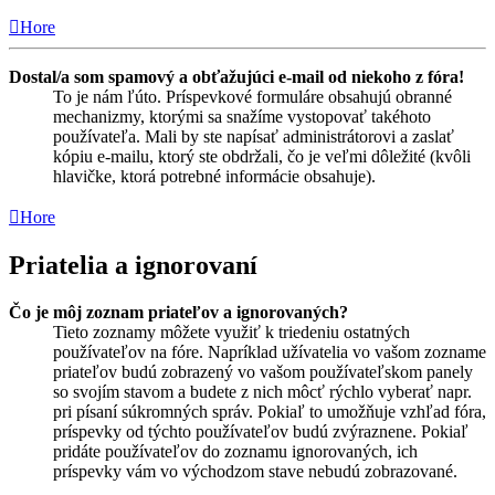
Hore
Dostal/a som spamový a obťažujúci e-mail od niekoho z fóra!
To je nám ľúto. Príspevkové formuláre obsahujú obranné
mechanizmy, ktorými sa snažíme vystopovať takéhoto
používateľa. Mali by ste napísať administrátorovi a zaslať
kópiu e-mailu, ktorý ste obdržali, čo je veľmi dôležité (kvôli
hlavičke, ktorá potrebné informácie obsahuje).
Hore
Priatelia a ignorovaní
Čo je môj zoznam priateľov a ignorovaných?
Tieto zoznamy môžete využiť k triedeniu ostatných
používateľov na fóre. Napríklad užívatelia vo vašom zozname
priateľov budú zobrazený vo vašom používateľskom panely
so svojím stavom a budete z nich môcť rýchlo vyberať napr.
pri písaní súkromných správ. Pokiaľ to umožňuje vzhľad fóra,
príspevky od týchto používateľov budú zvýraznene. Pokiaľ
pridáte používateľov do zoznamu ignorovaných, ich
príspevky vám vo východzom stave nebudú zobrazované.