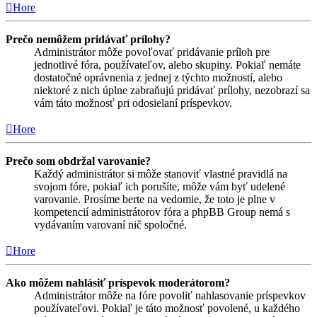
Hore
Prečo nemôžem pridávať prílohy?
Administrátor môže povoľovať pridávanie príloh pre
jednotlivé fóra, používateľov, alebo skupiny. Pokiaľ nemáte
dostatočné oprávnenia z jednej z týchto možností, alebo
niektoré z nich úplne zabraňujú pridávať prílohy, nezobrazí sa
vám táto možnosť pri odosielaní príspevkov.
Hore
Prečo som obdržal varovanie?
Každý administrátor si môže stanoviť vlastné pravidlá na
svojom fóre, pokiaľ ich porušíte, môže vám byť udelené
varovanie. Prosíme berte na vedomie, že toto je plne v
kompetencií administrátorov fóra a phpBB Group nemá s
vydávaním varovaní nič spoločné.
Hore
Ako môžem nahlásiť príspevok moderátorom?
Administrátor môže na fóre povoliť nahlasovanie príspevkov
používateľovi. Pokiaľ je táto možnosť povolené, u každého