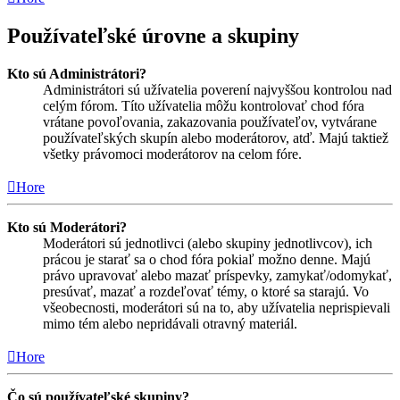
Používateľské úrovne a skupiny
Kto sú Administrátori?
Administrátori sú užívatelia poverení najvyššou kontrolou nad
celým fórom. Títo užívatelia môžu kontrolovať chod fóra
vrátane povoľovania, zakazovania používateľov, vytvárane
používateľských skupín alebo moderátorov, atď. Majú taktiež
všetky právomoci moderátorov na celom fóre.
Hore
Kto sú Moderátori?
Moderátori sú jednotlivci (alebo skupiny jednotlivcov), ich
prácou je starať sa o chod fóra pokiaľ možno denne. Majú
právo upravovať alebo mazať príspevky, zamykať/odomykať,
presúvať, mazať a rozdeľovať témy, o ktoré sa starajú. Vo
všeobecnosti, moderátori sú na to, aby užívatelia neprispievali
mimo tém alebo nepridávali otravný materiál.
Hore
Čo sú používateľské skupiny?