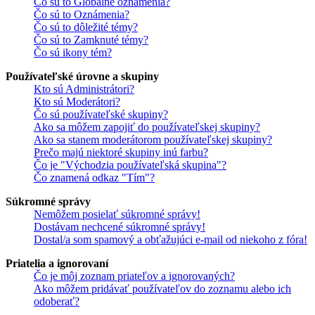
Čo sú to Globálne oznámenia?
Čo sú to Oznámenia?
Čo sú to dôležité témy?
Čo sú to Zamknuté témy?
Čo sú ikony tém?
Používateľské úrovne a skupiny
Kto sú Administrátori?
Kto sú Moderátori?
Čo sú používateľské skupiny?
Ako sa môžem zapojiť do používateľskej skupiny?
Ako sa stanem moderátorom používateľskej skupiny?
Prečo majú niektoré skupiny inú farbu?
Čo je "Východzia používateľská skupina"?
Čo znamená odkaz "Tím"?
Súkromné správy
Nemôžem posielať súkromné správy!
Dostávam nechcené súkromné správy!
Dostal/a som spamový a obťažujúci e-mail od niekoho z fóra!
Priatelia a ignorovaní
Čo je môj zoznam priateľov a ignorovaných?
Ako môžem pridávať používateľov do zoznamu alebo ich
odoberať?