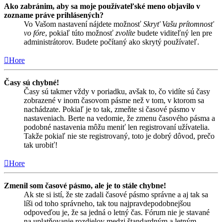
Ako zabránim, aby sa moje používateľské meno objavilo v
zozname práve prihlásených?
Vo Vašom nastavení nájdete možnosť
Skryť Vašu prítomnosť
vo fóre
, pokiaľ túto možnosť
zvolíte
budete viditeľný len pre
administrátorov. Budete počítaný ako skrytý používateľ.
Hore
Časy sú chybné!
Časy sú takmer vždy v poriadku, avšak to, čo vidíte sú časy
zobrazené v inom časovom pásme než v tom, v ktorom sa
nachádzate. Pokiaľ je to tak, zmeňte si časové pásmo v
nastaveniach. Berte na vedomie, že zmenu časového pásma a
podobné nastavenia môžu meniť len registrovaní užívatelia.
Takže pokiaľ nie ste registrovaný, toto je dobrý dôvod, prečo
tak urobiť!
Hore
Zmenil som časové pásmo, ale je to stále chybne!
Ak ste si istí, že ste zadali časové pásmo správne a aj tak sa
líši od toho správneho, tak tou najpravdepodobnejšou
odpoveďou je, že sa jedná o letný čas. Fórum nie je stavané
na uplatňovanie rozdielov medzi štandardným a letným