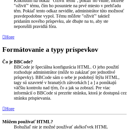
Kliknutím na odkaz "Oživiť tému", pokiaľ ho vidíte, môžete
"oživiť" tému, čím ho posuniete na prvé miesto v prehľadu
tém. Pokiaľ tento odkaz nevidíte, administrátor túto možnosť
pravdepodobne vypol. Tému môžete "oživiť" taktiež
pridaním nového príspevku, ale dbajte na to, aby ste
neporušili pravidlá fóra.
Hore
Formátovanie a typy príspevkov
Čo je BBCode?
BBCode je špeciálna konfigurácia HTML. O jeho použití
rozhoduje administrátor (môže to zakázať pre jednotlivé
príspevky). BBCode sám o sebe je podobný štýlu HTML,
tagy sú uzavreté v hranatých zátvorkách [ a ] a ponúkajú
väčšiu kontrolu nad tým, čo a jak sa zobrazí. Pre viac
informácií o BBCode si prezrite stránku, ktorá je dostupná cez
stránku prispievania.
Hore
Môžem používať HTML?
Bohužiaľ nie je možné používať akékoľvek HTML