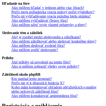
Hľadanie na fóre
Ako môžem hľadať v jednom alebo viac fórach?
Prečo moja požiadavka vracia nulový počet výsledkov?
Prečo mi vyhľadávanie vracia prázdnu bielu stránku?
Ako môžem vyhľadávať členov fóra?
Ako môžem nájsť svoje vlastné príspevky a témy?
Sledovanie tém a záložiek
Aký je rozdiel medzi sledovaním a záložkami?
Ako môžem záložkovať alebo sledovať konkrétne témy?
Ako môžem sledovať zvolené fóra?
Ako môžem zrušiť sledovanie?
Prílohy
Aké prílohy sú povolené na tomto fóre?
Ako si môžem zobraziť všetky svoje prílohy?
Záležitosti okolo phpBB
Kto napísal tento program?
Prečo nie je k dispozícii funkcia X?
Koho mám kontaktovať ohľadom obťažujúcich e-mailov
alebo právnych záležitostí fóra?
Ako môžem kontaktovať aministrátora fóra?
Registrácia a prihlásenie