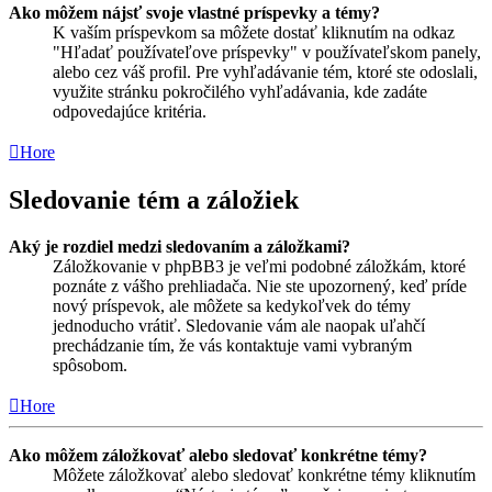
Ako môžem nájsť svoje vlastné príspevky a témy?
K vaším príspevkom sa môžete dostať kliknutím na odkaz
"Hľadať používateľove príspevky" v používateľskom panely,
alebo cez váš profil. Pre vyhľadávanie tém, ktoré ste odoslali,
využite stránku pokročilého vyhľadávania, kde zadáte
odpovedajúce kritéria.
Hore
Sledovanie tém a záložiek
Aký je rozdiel medzi sledovaním a záložkami?
Záložkovanie v phpBB3 je veľmi podobné záložkám, ktoré
poznáte z vášho prehliadača. Nie ste upozornený, keď príde
nový príspevok, ale môžete sa kedykoľvek do témy
jednoducho vrátiť. Sledovanie vám ale naopak uľahčí
prechádzanie tím, že vás kontaktuje vami vybraným
spôsobom.
Hore
Ako môžem záložkovať alebo sledovať konkrétne témy?
Môžete záložkovať alebo sledovať konkrétne témy kliknutím