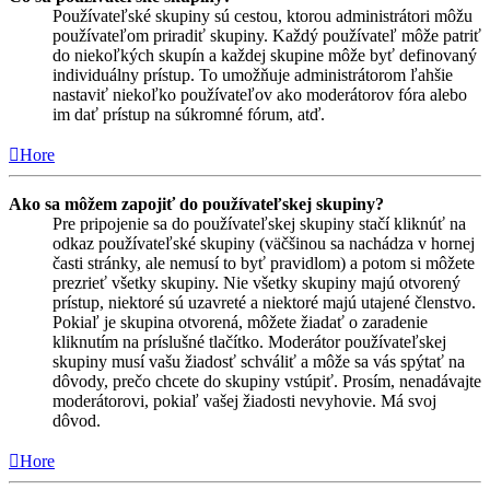
Používateľské skupiny sú cestou, ktorou administrátori môžu
používateľom priradiť skupiny. Každý používateľ môže patriť
do niekoľkých skupín a každej skupine môže byť definovaný
individuálny prístup. To umožňuje administrátorom ľahšie
nastaviť niekoľko používateľov ako moderátorov fóra alebo
im dať prístup na súkromné fórum, atď.
Hore
Ako sa môžem zapojiť do používateľskej skupiny?
Pre pripojenie sa do používateľskej skupiny stačí kliknúť na
odkaz používateľské skupiny (väčšinou sa nachádza v hornej
časti stránky, ale nemusí to byť pravidlom) a potom si môžete
prezrieť všetky skupiny. Nie všetky skupiny majú otvorený
prístup, niektoré sú uzavreté a niektoré majú utajené členstvo.
Pokiaľ je skupina otvorená, môžete žiadať o zaradenie
kliknutím na príslušné tlačítko. Moderátor používateľskej
skupiny musí vašu žiadosť schváliť a môže sa vás spýtať na
dôvody, prečo chcete do skupiny vstúpiť. Prosím, nenadávajte
moderátorovi, pokiaľ vašej žiadosti nevyhovie. Má svoj
dôvod.
Hore