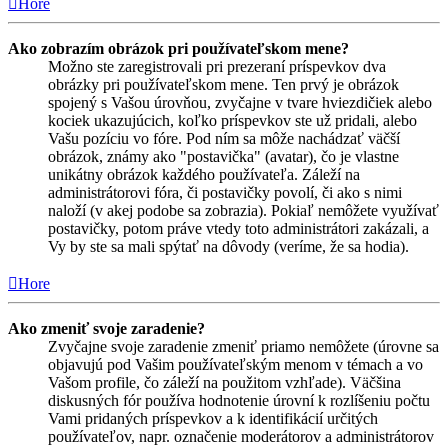
Hore
Ako zobrazím obrázok pri používateľskom mene?
Možno ste zaregistrovali pri prezeraní príspevkov dva
obrázky pri používateľskom mene. Ten prvý je obrázok
spojený s Vašou úrovňou, zvyčajne v tvare hviezdičiek alebo
kociek ukazujúcich, koľko príspevkov ste už pridali, alebo
Vašu pozíciu vo fóre. Pod ním sa môže nachádzať väčší
obrázok, známy ako "postavička" (avatar), čo je vlastne
unikátny obrázok každého používateľa. Záleží na
administrátorovi fóra, či postavičky povolí, či ako s nimi
naloží (v akej podobe sa zobrazia). Pokiaľ nemôžete využívať
postavičky, potom práve vtedy toto administrátori zakázali, a
Vy by ste sa mali spýtať na dôvody (veríme, že sa hodia).
Hore
Ako zmeniť svoje zaradenie?
Zvyčajne svoje zaradenie zmeniť priamo nemôžete (úrovne sa
objavujú pod Vašim používateľským menom v témach a vo
Vašom profile, čo záleží na použitom vzhľade). Väčšina
diskusných fór používa hodnotenie úrovní k rozlíšeniu počtu
Vami pridaných príspevkov a k identifikácií určitých
používateľov, napr. označenie moderátorov a administrátorov