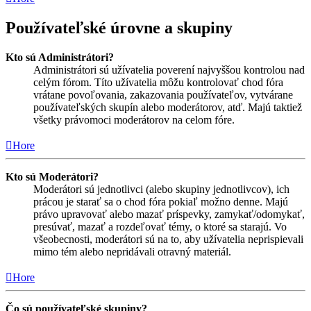
Používateľské úrovne a skupiny
Kto sú Administrátori?
Administrátori sú užívatelia poverení najvyššou kontrolou nad
celým fórom. Títo užívatelia môžu kontrolovať chod fóra
vrátane povoľovania, zakazovania používateľov, vytvárane
používateľských skupín alebo moderátorov, atď. Majú taktiež
všetky právomoci moderátorov na celom fóre.
Hore
Kto sú Moderátori?
Moderátori sú jednotlivci (alebo skupiny jednotlivcov), ich
prácou je starať sa o chod fóra pokiaľ možno denne. Majú
právo upravovať alebo mazať príspevky, zamykať/odomykať,
presúvať, mazať a rozdeľovať témy, o ktoré sa starajú. Vo
všeobecnosti, moderátori sú na to, aby užívatelia neprispievali
mimo tém alebo nepridávali otravný materiál.
Hore
Čo sú používateľské skupiny?