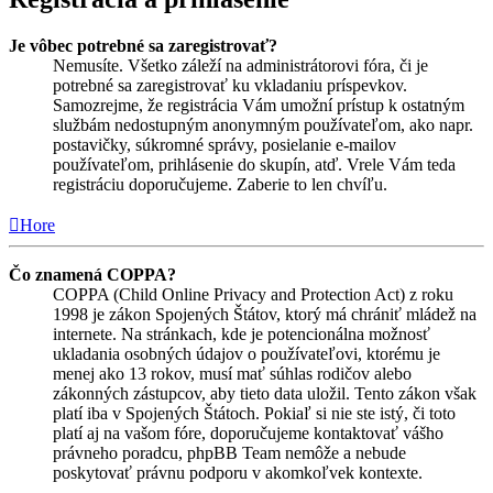
Je vôbec potrebné sa zaregistrovať?
Nemusíte. Všetko záleží na administrátorovi fóra, či je
potrebné sa zaregistrovať ku vkladaniu príspevkov.
Samozrejme, že registrácia Vám umožní prístup k ostatným
službám nedostupným anonymným používateľom, ako napr.
postavičky, súkromné správy, posielanie e-mailov
používateľom, prihlásenie do skupín, atď. Vrele Vám teda
registráciu doporučujeme. Zaberie to len chvíľu.
Hore
Čo znamená COPPA?
COPPA (Child Online Privacy and Protection Act) z roku
1998 je zákon Spojených Štátov, ktorý má chrániť mládež na
internete. Na stránkach, kde je potencionálna možnosť
ukladania osobných údajov o používateľovi, ktorému je
menej ako 13 rokov, musí mať súhlas rodičov alebo
zákonných zástupcov, aby tieto data uložil. Tento zákon však
platí iba v Spojených Štátoch. Pokiaľ si nie ste istý, či toto
platí aj na vašom fóre, doporučujeme kontaktovať vášho
právneho poradcu, phpBB Team nemôže a nebude
poskytovať právnu podporu v akomkoľvek kontexte.