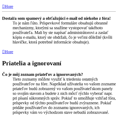
Hore
Dostal/a som spamový a obťažujúci e-mail od niekoho z fóra!
To je nám ľúto. Príspevkové formuláre obsahujú obranné
mechanizmy, ktorými sa snažíme vystopovať takéhoto
používateľa. Mali by ste napísať administrátorovi a zaslať
kópiu e-mailu, ktorý ste obdržali, čo je veľmi dôležité (kvôli
hlavičke, ktorá potrebné informácie obsahuje).
Hore
Priatelia a ignorovaní
Čo je môj zoznam priateľov a ignorovaných?
Tieto zoznamy môžete využiť k triedeniu ostatných
používateľov na fóre. Napríklad užívatelia vo vašom zozname
priateľov budú zobrazený vo vašom používateľskom panely
so svojím stavom a budete z nich môcť rýchlo vyberať napr.
pri písaní súkromných správ. Pokiaľ to umožňuje vzhľad fóra,
príspevky od týchto používateľov budú zvýraznene. Pokiaľ
pridáte používateľov do zoznamu ignorovaných, ich
príspevky vám vo východzom stave nebudú zobrazované.