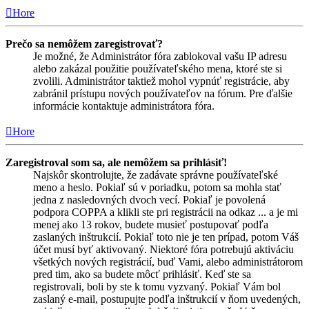
Hore
Prečo sa nemôžem zaregistrovať?
Je možné, že Administrátor fóra zablokoval vašu IP adresu
alebo zakázal použitie používateľského mena, ktoré ste si
zvolili. Administrátor taktiež mohol vypnúť registrácie, aby
zabránil prístupu nových používateľov na fórum. Pre ďalšie
informácie kontaktuje administrátora fóra.
Hore
Zaregistroval som sa, ale nemôžem sa prihlásiť!
Najskôr skontrolujte, že zadávate správne používateľské
meno a heslo. Pokiaľ sú v poriadku, potom sa mohla stať
jedna z nasledovných dvoch vecí. Pokiaľ je povolená
podpora COPPA a klikli ste pri registrácii na odkaz ... a je mi
menej ako 13 rokov, budete musieť postupovať podľa
zaslaných inštrukcií. Pokiaľ toto nie je ten prípad, potom Váš
účet musí byť aktivovaný. Niektoré fóra potrebujú aktiváciu
všetkých nových registrácií, buď Vami, alebo administrátorom
pred tim, ako sa budete môcť prihlásiť. Keď ste sa
registrovali, boli by ste k tomu vyzvaný. Pokiaľ Vám bol
zaslaný e-mail, postupujte podľa inštrukcií v ňom uvedených,