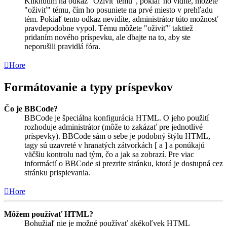
Kliknutím na odkaz "Oživiť tému", pokiaľ ho vidíte, môžete
"oživiť" tému, čím ho posuniete na prvé miesto v prehľadu
tém. Pokiaľ tento odkaz nevidíte, administrátor túto možnosť
pravdepodobne vypol. Tému môžete "oživiť" taktiež
pridaním nového príspevku, ale dbajte na to, aby ste
neporušili pravidlá fóra.
Hore
Formátovanie a typy príspevkov
Čo je BBCode?
BBCode je špeciálna konfigurácia HTML. O jeho použití
rozhoduje administrátor (môže to zakázať pre jednotlivé
príspevky). BBCode sám o sebe je podobný štýlu HTML,
tagy sú uzavreté v hranatých zátvorkách [ a ] a ponúkajú
väčšiu kontrolu nad tým, čo a jak sa zobrazí. Pre viac
informácií o BBCode si prezrite stránku, ktorá je dostupná cez
stránku prispievania.
Hore
Môžem používať HTML?
Bohužiaľ nie je možné používať akékoľvek HTML