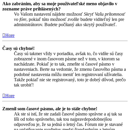
Ako zabránim, aby sa moje používateľské meno objavilo v
zozname práve prihlásených?
Vo Vašom nastavení nájdete možnosť
Skryť Vašu prítomnosť
vo fóre
, pokiaľ túto možnosť
zvolíte
budete viditeľný len pre
administrátorov. Budete počítaný ako skrytý používateľ.
Hore
Časy sú chybné!
Časy sú takmer vždy v poriadku, avšak to, čo vidíte sú časy
zobrazené v inom časovom pásme než v tom, v ktorom sa
nachádzate. Pokiaľ je to tak, zmeňte si časové pásmo v
nastaveniach. Berte na vedomie, že zmenu časového pásma a
podobné nastavenia môžu meniť len registrovaní užívatelia.
Takže pokiaľ nie ste registrovaný, toto je dobrý dôvod, prečo
tak urobiť!
Hore
Zmenil som časové pásmo, ale je to stále chybne!
Ak ste si istí, že ste zadali časové pásmo správne a aj tak sa
líši od toho správneho, tak tou najpravdepodobnejšou
odpoveďou je, že sa jedná o letný čas. Fórum nie je stavané
na uplatňovanie rozdielov medzi štandardným a letným