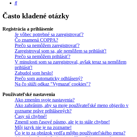
Hľadať
Často kladené otázky
Registrácia a prihlásenie
Je vôbec potrebné sa zaregistrovať?
Čo znamená COPPA?
Prečo sa nemôžem zaregistrovať?
Zaregistroval som sa, ale nemôžem sa prihlásiť!
Prečo sa nemôžem prihlásiť?
V minulosti som sa zaregistroval, avšak teraz sa nemôžem
prihlásiť!
Zabudol som heslo!
Prečo som automaticky odhlásený?
Na čo slúži odkaz "Vymazať cookies"?
Používateľské nastavenia
Ako zmením svoje nastavenia?
Ako zabránim, aby sa moje používateľské meno objavilo v
zozname práve prihlásených?
Časy sú chybné!
Zmenil som časové pásmo, ale je to stále chybne!
Môj jazyk nie je na zozname!
Čo je to za obrázok vedľa môjho používateľského mena?