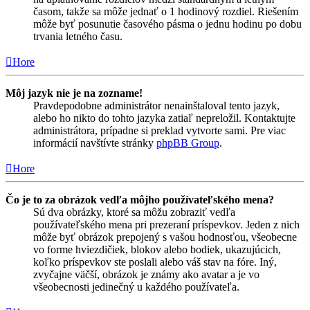
časom, takže sa môže jednať o 1 hodinový rozdiel. Riešením
môže byť posunutie časového pásma o jednu hodinu po dobu
trvania letného času.
Hore
Môj jazyk nie je na zozname!
Pravdepodobne administrátor nenainštaloval tento jazyk,
alebo ho nikto do tohto jazyka zatiaľ nepreložil. Kontaktujte
administrátora, prípadne si preklad vytvorte sami. Pre viac
informácií navštívte stránky
phpBB Group
.
Hore
Čo je to za obrázok vedľa môjho používateľského mena?
Sú dva obrázky, ktoré sa môžu zobraziť vedľa
používateľského mena pri prezeraní príspevkov. Jeden z nich
môže byť obrázok prepojený s vašou hodnosťou, všeobecne
vo forme hviezdičiek, blokov alebo bodiek, ukazujúcich,
koľko príspevkov ste poslali alebo váš stav na fóre. Iný,
zvyčajne väčší, obrázok je známy ako avatar a je vo
všeobecnosti jedinečný u každého používateľa.