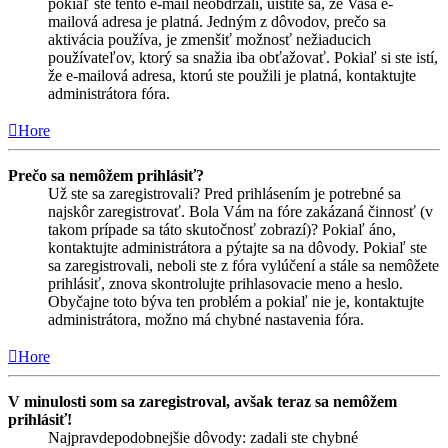
pokiaľ ste tento e-mail neobdržali, uistite sa, že Vaša e-
mailová adresa je platná. Jedným z dôvodov, prečo sa
aktivácia používa, je zmenšiť možnosť nežiaducich
používateľov, ktorý sa snažia iba obťažovať. Pokiaľ si ste istí,
že e-mailová adresa, ktorú ste použili je platná, kontaktujte
administrátora fóra.
Hore
Prečo sa nemôžem prihlásiť?
Už ste sa zaregistrovali? Pred prihlásením je potrebné sa
najskôr zaregistrovať. Bola Vám na fóre zakázaná činnosť (v
takom prípade sa táto skutočnosť zobrazí)? Pokiaľ áno,
kontaktujte administrátora a pýtajte sa na dôvody. Pokiaľ ste
sa zaregistrovali, neboli ste z fóra vylúčení a stále sa nemôžete
prihlásiť, znova skontrolujte prihlasovacie meno a heslo.
Obyčajne toto býva ten problém a pokiaľ nie je, kontaktujte
administrátora, možno má chybné nastavenia fóra.
Hore
V minulosti som sa zaregistroval, avšak teraz sa nemôžem
prihlásiť!
Najpravdepodobnejšie dôvody: zadali ste chybné