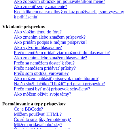
Ako zobrazím obrázok pri používateľskom mene?
Ako zmeniť svoje zaradenie?
Keď kliknem na e-mailový odkaz používateľa, som vyzvaný
k prihláseniu!
Vkladanie príspevkov
Ako vložím tému do fóra?
Ako zmením alebo zmažem príspevok?
Ako pridám podpis k môjmu príspevku?
Ako vytvorím hlasovanie?
Prečo nemôžem pridať viac možností do hlasovania?
Ako zmením alebo zmažem hlasovanie?
Prečo sa nemôžem dostať k fóru?
Prečo nemôžem pridávať prílohy?
Prečo som obdržal varovanie?
Ako môžem nahlásiť príspevok moderátorom?
Na čo slúži tlačítko "Uložiť" pri písaní príspevku?
Prečo musí byť môj príspevok schválený?
Ako môžem oživiť svoje témy?
Formátovanie a typy príspevkov
Čo je BBCode?
Môžem používať HTML?
Čo sú to smajlíky (emotikony)?
Môžem pridávať obrázky?