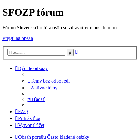
SFOZP fórum
Fórum Slovenského fóra osôb so zdravotným postihnutím
Prejsť na obsah
Rozšírené
Hľadať
vyhľadávanie
Rýchle odkazy
Temy bez odpovedí
Aktívne témy
Hľadať
FAQ
Prihlásiť sa
Vytvoriť účet
Obsah portálu
Často kladené otázky