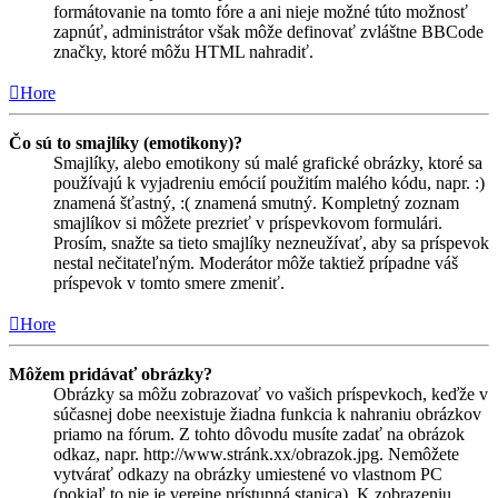
formátovanie na tomto fóre a ani nieje možné túto možnosť
zapnúť, administrátor však môže definovať zvláštne BBCode
značky, ktoré môžu HTML nahradiť.
Hore
Čo sú to smajlíky (emotikony)?
Smajlíky, alebo emotikony sú malé grafické obrázky, ktoré sa
používajú k vyjadreniu emócií použitím malého kódu, napr. :)
znamená šťastný, :( znamená smutný. Kompletný zoznam
smajlíkov si môžete prezrieť v príspevkovom formulári.
Prosím, snažte sa tieto smajlíky nezneužívať, aby sa príspevok
nestal nečitateľným. Moderátor môže taktiež prípadne váš
príspevok v tomto smere zmeniť.
Hore
Môžem pridávať obrázky?
Obrázky sa môžu zobrazovať vo vašich príspevkoch, keďže v
súčasnej dobe neexistuje žiadna funkcia k nahraniu obrázkov
priamo na fórum. Z tohto dôvodu musíte zadať na obrázok
odkaz, napr. http://www.stránk.xx/obrazok.jpg. Nemôžete
vytvárať odkazy na obrázky umiestené vo vlastnom PC
(pokiaľ to nie je verejne prístupná stanica). K zobrazeniu