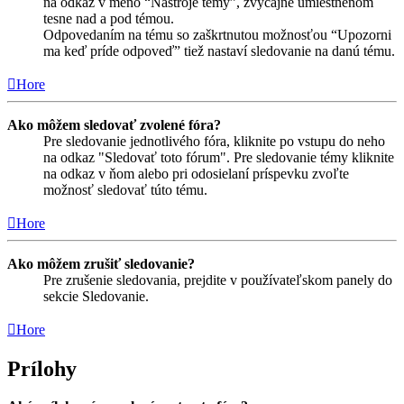
na odkaz v meno “Nástroje témy”, zvyčajne umiestnenom
tesne nad a pod témou.
Odpovedaním na tému so zaškrtnutou možnosťou “Upozorni
ma keď príde odpoveď” tiež nastaví sledovanie na danú tému.
Hore
Ako môžem sledovať zvolené fóra?
Pre sledovanie jednotlivého fóra, kliknite po vstupu do neho
na odkaz "Sledovať toto fórum". Pre sledovanie témy kliknite
na odkaz v ňom alebo pri odosielaní príspevku zvoľte
možnosť sledovať túto tému.
Hore
Ako môžem zrušiť sledovanie?
Pre zrušenie sledovania, prejdite v používateľskom panely do
sekcie Sledovanie.
Hore
Prílohy