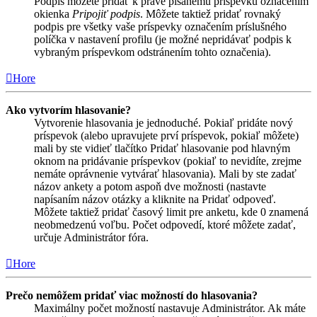
Podpis môžete pridať k práve písanému príspevku označením
okienka
Pripojiť podpis
. Môžete taktiež pridať rovnaký
podpis pre všetky vaše príspevky označením príslušného
políčka v nastavení profilu (je možné nepridávať podpis k
vybraným príspevkom odstránením tohto označenia).
Hore
Ako vytvorím hlasovanie?
Vytvorenie hlasovania je jednoduché. Pokiaľ pridáte nový
príspevok (alebo upravujete prví príspevok, pokiaľ môžete)
mali by ste vidieť tlačítko Pridať hlasovanie pod hlavným
oknom na pridávanie príspevkov (pokiaľ to nevidíte, zrejme
nemáte oprávnenie vytvárať hlasovania). Mali by ste zadať
názov ankety a potom aspoň dve možnosti (nastavte
napísaním názov otázky a kliknite na Pridať odpoveď.
Môžete taktiež pridať časový limit pre anketu, kde 0 znamená
neobmedzenú voľbu. Počet odpovedí, ktoré môžete zadať,
určuje Administrátor fóra.
Hore
Prečo nemôžem pridať viac možností do hlasovania?
Maximálny počet možností nastavuje Administrátor. Ak máte