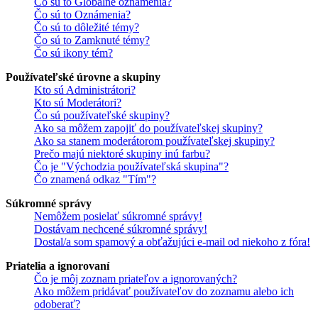
Čo sú to Globálne oznámenia?
Čo sú to Oznámenia?
Čo sú to dôležité témy?
Čo sú to Zamknuté témy?
Čo sú ikony tém?
Používateľské úrovne a skupiny
Kto sú Administrátori?
Kto sú Moderátori?
Čo sú používateľské skupiny?
Ako sa môžem zapojiť do používateľskej skupiny?
Ako sa stanem moderátorom používateľskej skupiny?
Prečo majú niektoré skupiny inú farbu?
Čo je "Východzia používateľská skupina"?
Čo znamená odkaz "Tím"?
Súkromné správy
Nemôžem posielať súkromné správy!
Dostávam nechcené súkromné správy!
Dostal/a som spamový a obťažujúci e-mail od niekoho z fóra!
Priatelia a ignorovaní
Čo je môj zoznam priateľov a ignorovaných?
Ako môžem pridávať používateľov do zoznamu alebo ich
odoberať?