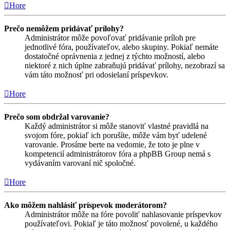
Hore
Prečo nemôžem pridávať prílohy?
Administrátor môže povoľovať pridávanie príloh pre
jednotlivé fóra, používateľov, alebo skupiny. Pokiaľ nemáte
dostatočné oprávnenia z jednej z týchto možností, alebo
niektoré z nich úplne zabraňujú pridávať prílohy, nezobrazí sa
vám táto možnosť pri odosielaní príspevkov.
Hore
Prečo som obdržal varovanie?
Každý administrátor si môže stanoviť vlastné pravidlá na
svojom fóre, pokiaľ ich porušíte, môže vám byť udelené
varovanie. Prosíme berte na vedomie, že toto je plne v
kompetencií administrátorov fóra a phpBB Group nemá s
vydávaním varovaní nič spoločné.
Hore
Ako môžem nahlásiť príspevok moderátorom?
Administrátor môže na fóre povoliť nahlasovanie príspevkov
používateľovi. Pokiaľ je táto možnosť povolené, u každého