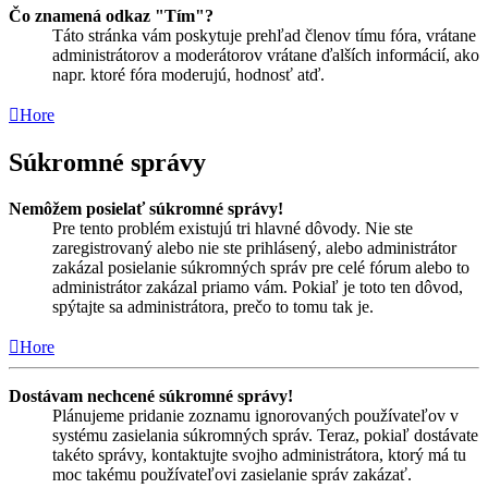
Čo znamená odkaz "Tím"?
Táto stránka vám poskytuje prehľad členov tímu fóra, vrátane
administrátorov a moderátorov vrátane ďalších informácií, ako
napr. ktoré fóra moderujú, hodnosť atď.
Hore
Súkromné správy
Nemôžem posielať súkromné správy!
Pre tento problém existujú tri hlavné dôvody. Nie ste
zaregistrovaný alebo nie ste prihlásený, alebo administrátor
zakázal posielanie súkromných správ pre celé fórum alebo to
administrátor zakázal priamo vám. Pokiaľ je toto ten dôvod,
spýtajte sa administrátora, prečo to tomu tak je.
Hore
Dostávam nechcené súkromné správy!
Plánujeme pridanie zoznamu ignorovaných používateľov v
systému zasielania súkromných správ. Teraz, pokiaľ dostávate
takéto správy, kontaktujte svojho administrátora, ktorý má tu
moc takému používateľovi zasielanie správ zakázať.