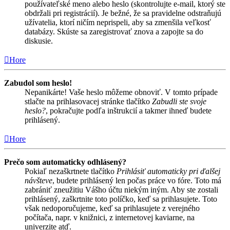
používateľské meno alebo heslo (skontrolujte e-mail, ktorý ste
obdržali pri registrácií). Je bežné, že sa pravidelne odstraňujú
užívatelia, ktorí ničím neprispeli, aby sa zmenšila veľkosť
databázy. Skúste sa zaregistrovať znova a zapojte sa do
diskusie.
Hore
Zabudol som heslo!
Nepanikárte! Vaše heslo môžeme obnoviť. V tomto prípade
stlačte na prihlasovacej stránke tlačítko
Zabudli ste svoje
heslo?
, pokračujte podľa inštrukcií a takmer ihneď budete
prihlásený.
Hore
Prečo som automaticky odhlásený?
Pokiaľ nezaškrtnete tlačítko
Prihlásiť automaticky pri ďalšej
návšteve
, budete prihlásený len počas práce vo fóre. Toto má
zabrániť zneužitiu Vášho účtu niekým iným. Aby ste zostali
prihlásený, zaškrtnite toto políčko, keď sa prihlasujete. Toto
však nedoporučujeme, keď sa prihlasujete z verejného
počítača, napr. v knižnici, z internetovej kaviarne, na
univerzite atď.