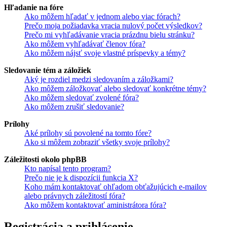
Hľadanie na fóre
Ako môžem hľadať v jednom alebo viac fórach?
Prečo moja požiadavka vracia nulový počet výsledkov?
Prečo mi vyhľadávanie vracia prázdnu bielu stránku?
Ako môžem vyhľadávať členov fóra?
Ako môžem nájsť svoje vlastné príspevky a témy?
Sledovanie tém a záložiek
Aký je rozdiel medzi sledovaním a záložkami?
Ako môžem záložkovať alebo sledovať konkrétne témy?
Ako môžem sledovať zvolené fóra?
Ako môžem zrušiť sledovanie?
Prílohy
Aké prílohy sú povolené na tomto fóre?
Ako si môžem zobraziť všetky svoje prílohy?
Záležitosti okolo phpBB
Kto napísal tento program?
Prečo nie je k dispozícii funkcia X?
Koho mám kontaktovať ohľadom obťažujúcich e-mailov
alebo právnych záležitostí fóra?
Ako môžem kontaktovať aministrátora fóra?
Registrácia a prihlásenie