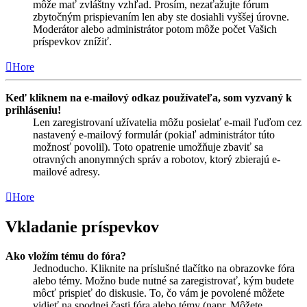
môže mať zvláštny vzhľad. Prosím, nezaťažujte fórum
zbytočným prispievaním len aby ste dosiahli vyššej úrovne.
Moderátor alebo administrátor potom môže počet Vašich
príspevkov znížiť.
Hore
Keď kliknem na e-mailový odkaz používateľa, som vyzvaný k
prihláseniu!
Len zaregistrovaní užívatelia môžu posielať e-mail ľuďom cez
nastavený e-mailový formulár (pokiaľ administrátor túto
možnosť povolil). Toto opatrenie umožňuje zbaviť sa
otravných anonymných správ a robotov, ktorý zbierajú e-
mailové adresy.
Hore
Vkladanie príspevkov
Ako vložím tému do fóra?
Jednoducho. Kliknite na príslušné tlačítko na obrazovke fóra
alebo témy. Možno bude nutné sa zaregistrovať, kým budete
môcť prispieť do diskusie. To, čo vám je povolené môžete
vidieť na spodnej časti fóra alebo témy (napr. Môžete