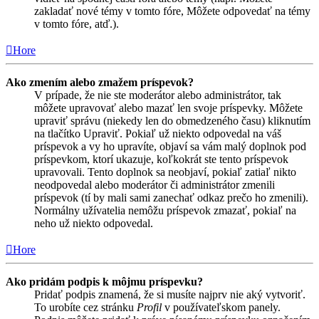
zakladať nové témy v tomto fóre, Môžete odpovedať na témy
v tomto fóre, atď.).
Hore
Ako zmením alebo zmažem príspevok?
V prípade, že nie ste moderátor alebo administrátor, tak
môžete upravovať alebo mazať len svoje príspevky. Môžete
upraviť správu (niekedy len do obmedzeného času) kliknutím
na tlačítko Upraviť. Pokiaľ už niekto odpovedal na váš
príspevok a vy ho upravíte, objaví sa vám malý doplnok pod
príspevkom, ktorí ukazuje, koľkokrát ste tento príspevok
upravovali. Tento doplnok sa neobjaví, pokiaľ zatiaľ nikto
neodpovedal alebo moderátor či administrátor zmenili
príspevok (tí by mali sami zanechať odkaz prečo ho zmenili).
Normálny užívatelia nemôžu príspevok zmazať, pokiaľ na
neho už niekto odpovedal.
Hore
Ako pridám podpis k môjmu príspevku?
Pridať podpis znamená, že si musíte najprv nie aký vytvoriť.
To urobíte cez stránku
Profil
v používateľskom panely.