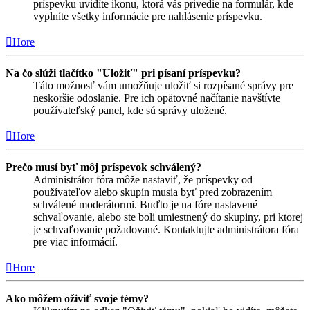
príspevku uvidíte ikonu, ktorá vás privedie na formulár, kde
vyplníte všetky informácie pre nahlásenie príspevku.
Hore
Na čo slúži tlačítko "Uložiť" pri písaní príspevku?
Táto možnosť vám umožňuje uložiť si rozpísané správy pre
neskoršie odoslanie. Pre ich opätovné načítanie navštívte
používateľský panel, kde sú správy uložené.
Hore
Prečo musí byť môj príspevok schválený?
Administrátor fóra môže nastaviť, že príspevky od
používateľov alebo skupín musia byť pred zobrazením
schválené moderátormi. Buďto je na fóre nastavené
schvaľovanie, alebo ste boli umiestnený do skupiny, pri ktorej
je schvaľovanie požadované. Kontaktujte administrátora fóra
pre viac informácií.
Hore
Ako môžem oživiť svoje témy?