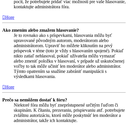
pocit, že potrebujete pridať viac možností pre vaše hlasovanie,
kontaktujte administrátora fóra.
Hore
Ako zmením alebo zmažem hlasovanie?
Je to rovnako ako s príspevkami, hlasovania môžu byť
upravované pôvodným autorom, moderátorom alebo
administrátorom. Upraviť ho môžete kliknutím na prvý
príspevok v téme (toto je vždy s hlasovaním spojené). Pokiaľ
nikto zatiaľ nehlasoval, pokiaľ užívatelia môžu vymazať
alebo zmeniť položku v hlasovaní, v prípade už uskutočnenej
voľby to tak môže učiniť len moderátor alebo administrátor.
Týmto opatrením sa snažíme zabrániť manipulácii s
výsledkami hlasovania.
Hore
Prečo sa nemôžem dostať k fóru?
Niektoré fóra môžu byť zneprístupnené určitým ľuďom či
skupinám. K čítaniu, prezeraniu, prispievaniu atď. potrebujete
zvláštnu autorizáciu, ktorú môže poskytnúť len moderátor a
administrátor, takže ich kontaktujte.