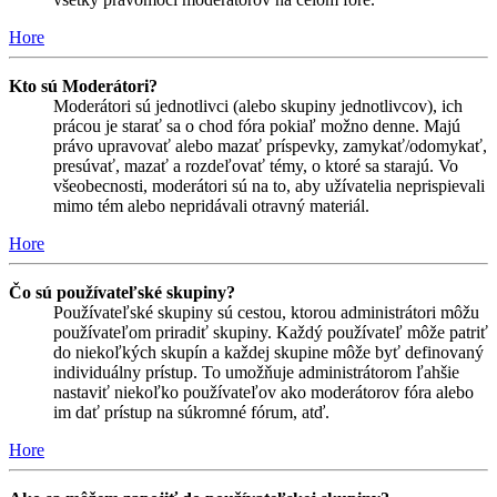
Hore
Kto sú Moderátori?
Moderátori sú jednotlivci (alebo skupiny jednotlivcov), ich
prácou je starať sa o chod fóra pokiaľ možno denne. Majú
právo upravovať alebo mazať príspevky, zamykať/odomykať,
presúvať, mazať a rozdeľovať témy, o ktoré sa starajú. Vo
všeobecnosti, moderátori sú na to, aby užívatelia neprispievali
mimo tém alebo nepridávali otravný materiál.
Hore
Čo sú používateľské skupiny?
Používateľské skupiny sú cestou, ktorou administrátori môžu
používateľom priradiť skupiny. Každý používateľ môže patriť
do niekoľkých skupín a každej skupine môže byť definovaný
individuálny prístup. To umožňuje administrátorom ľahšie
nastaviť niekoľko používateľov ako moderátorov fóra alebo
im dať prístup na súkromné fórum, atď.
Hore