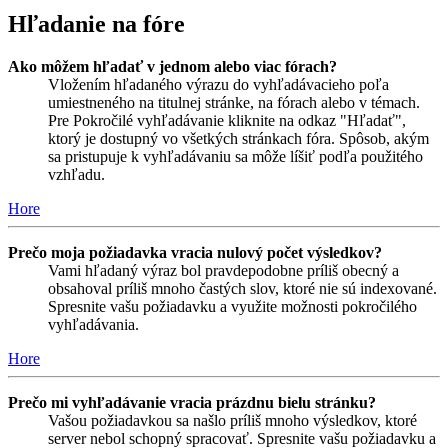
Hľadanie na fóre
Ako môžem hľadať v jednom alebo viac fórach?
Vložením hľadaného výrazu do vyhľadávacieho poľa
umiestneného na titulnej stránke, na fórach alebo v témach.
Pre Pokročilé vyhľadávanie kliknite na odkaz "Hľadať",
ktorý je dostupný vo všetkých stránkach fóra. Spôsob, akým
sa pristupuje k vyhľadávaniu sa môže líšiť podľa použitého
vzhľadu.
Hore
Prečo moja požiadavka vracia nulový počet výsledkov?
Vami hľadaný výraz bol pravdepodobne príliš obecný a
obsahoval príliš mnoho častých slov, ktoré nie sú indexované.
Spresnite vašu požiadavku a využite možnosti pokročilého
vyhľadávania.
Hore
Prečo mi vyhľadávanie vracia prázdnu bielu stránku?
Vašou požiadavkou sa našlo príliš mnoho výsledkov, ktoré
server nebol schopný spracovať. Spresnite vašu požiadavku a