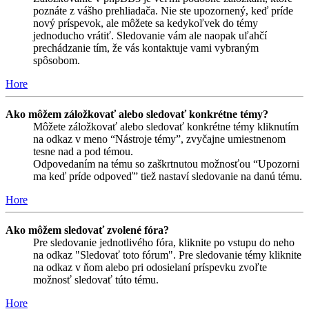
poznáte z vášho prehliadača. Nie ste upozornený, keď príde
nový príspevok, ale môžete sa kedykoľvek do témy
jednoducho vrátiť. Sledovanie vám ale naopak uľahčí
prechádzanie tím, že vás kontaktuje vami vybraným
spôsobom.
Hore
Ako môžem záložkovať alebo sledovať konkrétne témy?
Môžete záložkovať alebo sledovať konkrétne témy kliknutím
na odkaz v meno “Nástroje témy”, zvyčajne umiestnenom
tesne nad a pod témou.
Odpovedaním na tému so zaškrtnutou možnosťou “Upozorni
ma keď príde odpoveď” tiež nastaví sledovanie na danú tému.
Hore
Ako môžem sledovať zvolené fóra?
Pre sledovanie jednotlivého fóra, kliknite po vstupu do neho
na odkaz "Sledovať toto fórum". Pre sledovanie témy kliknite
na odkaz v ňom alebo pri odosielaní príspevku zvoľte
možnosť sledovať túto tému.
Hore