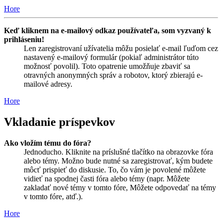
Hore
Keď kliknem na e-mailový odkaz používateľa, som vyzvaný k
prihláseniu!
Len zaregistrovaní užívatelia môžu posielať e-mail ľuďom cez
nastavený e-mailový formulár (pokiaľ administrátor túto
možnosť povolil). Toto opatrenie umožňuje zbaviť sa
otravných anonymných správ a robotov, ktorý zbierajú e-
mailové adresy.
Hore
Vkladanie príspevkov
Ako vložím tému do fóra?
Jednoducho. Kliknite na príslušné tlačítko na obrazovke fóra
alebo témy. Možno bude nutné sa zaregistrovať, kým budete
môcť prispieť do diskusie. To, čo vám je povolené môžete
vidieť na spodnej časti fóra alebo témy (napr. Môžete
zakladať nové témy v tomto fóre, Môžete odpovedať na témy
v tomto fóre, atď.).
Hore