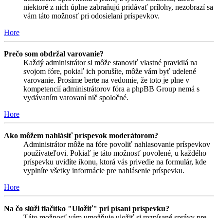
niektoré z nich úplne zabraňujú pridávať prílohy, nezobrazí sa
vám táto možnosť pri odosielaní príspevkov.
Hore
Prečo som obdržal varovanie?
Každý administrátor si môže stanoviť vlastné pravidlá na
svojom fóre, pokiaľ ich porušíte, môže vám byť udelené
varovanie. Prosíme berte na vedomie, že toto je plne v
kompetencií administrátorov fóra a phpBB Group nemá s
vydávaním varovaní nič spoločné.
Hore
Ako môžem nahlásiť príspevok moderátorom?
Administrátor môže na fóre povoliť nahlasovanie príspevkov
používateľovi. Pokiaľ je táto možnosť povolené, u každého
príspevku uvidíte ikonu, ktorá vás privedie na formulár, kde
vyplníte všetky informácie pre nahlásenie príspevku.
Hore
Na čo slúži tlačítko "Uložiť" pri písaní príspevku?
Táto možnosť vám umožňuje uložiť si rozpísané správy pre