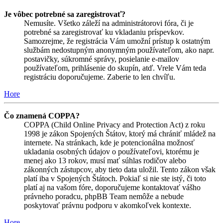
Je vôbec potrebné sa zaregistrovať?
Nemusíte. Všetko záleží na administrátorovi fóra, či je
potrebné sa zaregistrovať ku vkladaniu príspevkov.
Samozrejme, že registrácia Vám umožní prístup k ostatným
službám nedostupným anonymným používateľom, ako napr.
postavičky, súkromné správy, posielanie e-mailov
používateľom, prihlásenie do skupín, atď. Vrele Vám teda
registráciu doporučujeme. Zaberie to len chvíľu.
Hore
Čo znamená COPPA?
COPPA (Child Online Privacy and Protection Act) z roku
1998 je zákon Spojených Štátov, ktorý má chrániť mládež na
internete. Na stránkach, kde je potencionálna možnosť
ukladania osobných údajov o používateľovi, ktorému je
menej ako 13 rokov, musí mať súhlas rodičov alebo
zákonných zástupcov, aby tieto data uložil. Tento zákon však
platí iba v Spojených Štátoch. Pokiaľ si nie ste istý, či toto
platí aj na vašom fóre, doporučujeme kontaktovať vášho
právneho poradcu, phpBB Team nemôže a nebude
poskytovať právnu podporu v akomkoľvek kontexte.
Hore