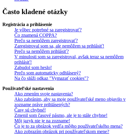
Často kladené otázky
Registrácia a prihlásenie
Je vôbec potrebné sa zaregistrovať?
Čo znamená COPPA?
Prečo sa nemôžem zaregistrovať?
Zaregistroval som sa, ale nemôžem sa prihlásiť!
Prečo sa nemôžem prihlásiť?
V minulosti som sa zaregistroval, avšak teraz sa nemôžem
prihlásiť!
Zabudol som heslo!
Prečo som automaticky odhlásený?
Na čo slúži odkaz "Vymazať cookies"?
Používateľské nastavenia
Ako zmením svoje nastavenia?
Ako zabránim, aby sa moje používateľské meno objavilo v
zozname práve prihlásených?
Časy sú chybné!
Zmenil som časové pásmo, ale je to stále chybne!
Môj jazyk nie je na zozname!
Čo je to za obrázok vedľa môjho používateľského mena?
Ako zobrazím obrázok pri používateľskom mene?