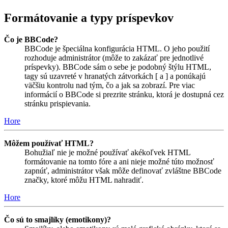
Formátovanie a typy príspevkov
Čo je BBCode?
BBCode je špeciálna konfigurácia HTML. O jeho použití
rozhoduje administrátor (môže to zakázať pre jednotlivé
príspevky). BBCode sám o sebe je podobný štýlu HTML,
tagy sú uzavreté v hranatých zátvorkách [ a ] a ponúkajú
väčšiu kontrolu nad tým, čo a jak sa zobrazí. Pre viac
informácií o BBCode si prezrite stránku, ktorá je dostupná cez
stránku prispievania.
Hore
Môžem používať HTML?
Bohužiaľ nie je možné používať akékoľvek HTML
formátovanie na tomto fóre a ani nieje možné túto možnosť
zapnúť, administrátor však môže definovať zvláštne BBCode
značky, ktoré môžu HTML nahradiť.
Hore
Čo sú to smajlíky (emotikony)?