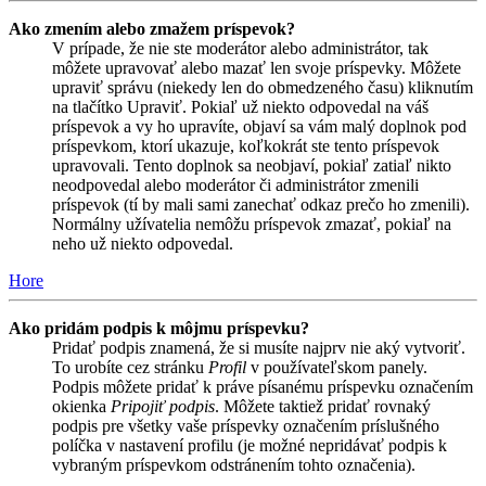
Ako zmením alebo zmažem príspevok?
V prípade, že nie ste moderátor alebo administrátor, tak
môžete upravovať alebo mazať len svoje príspevky. Môžete
upraviť správu (niekedy len do obmedzeného času) kliknutím
na tlačítko Upraviť. Pokiaľ už niekto odpovedal na váš
príspevok a vy ho upravíte, objaví sa vám malý doplnok pod
príspevkom, ktorí ukazuje, koľkokrát ste tento príspevok
upravovali. Tento doplnok sa neobjaví, pokiaľ zatiaľ nikto
neodpovedal alebo moderátor či administrátor zmenili
príspevok (tí by mali sami zanechať odkaz prečo ho zmenili).
Normálny užívatelia nemôžu príspevok zmazať, pokiaľ na
neho už niekto odpovedal.
Hore
Ako pridám podpis k môjmu príspevku?
Pridať podpis znamená, že si musíte najprv nie aký vytvoriť.
To urobíte cez stránku
Profil
v používateľskom panely.
Podpis môžete pridať k práve písanému príspevku označením
okienka
Pripojiť podpis
. Môžete taktiež pridať rovnaký
podpis pre všetky vaše príspevky označením príslušného
políčka v nastavení profilu (je možné nepridávať podpis k
vybraným príspevkom odstránením tohto označenia).