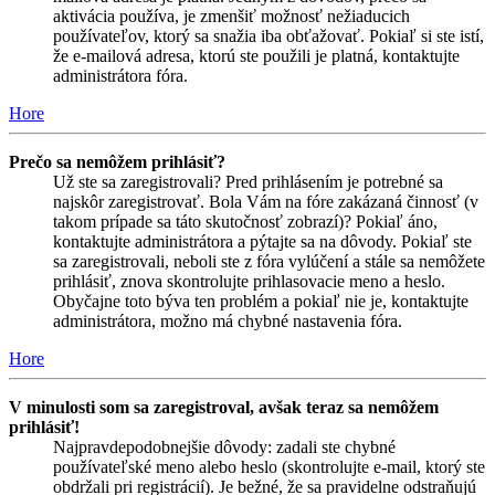
aktivácia používa, je zmenšiť možnosť nežiaducich
používateľov, ktorý sa snažia iba obťažovať. Pokiaľ si ste istí,
že e-mailová adresa, ktorú ste použili je platná, kontaktujte
administrátora fóra.
Hore
Prečo sa nemôžem prihlásiť?
Už ste sa zaregistrovali? Pred prihlásením je potrebné sa
najskôr zaregistrovať. Bola Vám na fóre zakázaná činnosť (v
takom prípade sa táto skutočnosť zobrazí)? Pokiaľ áno,
kontaktujte administrátora a pýtajte sa na dôvody. Pokiaľ ste
sa zaregistrovali, neboli ste z fóra vylúčení a stále sa nemôžete
prihlásiť, znova skontrolujte prihlasovacie meno a heslo.
Obyčajne toto býva ten problém a pokiaľ nie je, kontaktujte
administrátora, možno má chybné nastavenia fóra.
Hore
V minulosti som sa zaregistroval, avšak teraz sa nemôžem
prihlásiť!
Najpravdepodobnejšie dôvody: zadali ste chybné
používateľské meno alebo heslo (skontrolujte e-mail, ktorý ste
obdržali pri registrácií). Je bežné, že sa pravidelne odstraňujú