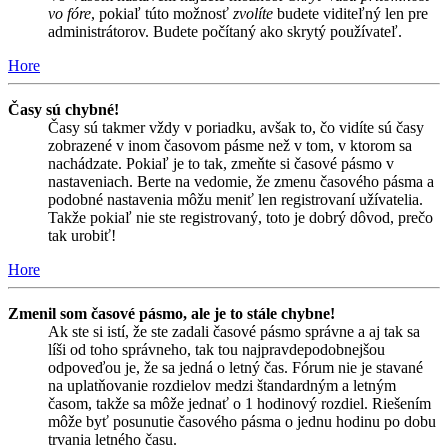
vo fóre
, pokiaľ túto možnosť
zvolíte
budete viditeľný len pre
administrátorov. Budete počítaný ako skrytý používateľ.
Hore
Časy sú chybné!
Časy sú takmer vždy v poriadku, avšak to, čo vidíte sú časy
zobrazené v inom časovom pásme než v tom, v ktorom sa
nachádzate. Pokiaľ je to tak, zmeňte si časové pásmo v
nastaveniach. Berte na vedomie, že zmenu časového pásma a
podobné nastavenia môžu meniť len registrovaní užívatelia.
Takže pokiaľ nie ste registrovaný, toto je dobrý dôvod, prečo
tak urobiť!
Hore
Zmenil som časové pásmo, ale je to stále chybne!
Ak ste si istí, že ste zadali časové pásmo správne a aj tak sa
líši od toho správneho, tak tou najpravdepodobnejšou
odpoveďou je, že sa jedná o letný čas. Fórum nie je stavané
na uplatňovanie rozdielov medzi štandardným a letným
časom, takže sa môže jednať o 1 hodinový rozdiel. Riešením
môže byť posunutie časového pásma o jednu hodinu po dobu
trvania letného času.