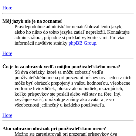
Hore
Môj jazyk nie je na zozname!
Pravdepodobne administrátor nenainštaloval tento jazyk,
alebo ho nikto do tohto jazyka zatiaľ nepreložil. Kontaktujte
administrátora, prípadne si preklad vytvorte sami. Pre viac
informácií navštívte stránky
phpBB Group
.
Hore
Čo je to za obrázok vedľa môjho používateľského mena?
Sú dva obrázky, ktoré sa môžu zobraziť vedľa
používateľského mena pri prezeraní príspevkov. Jeden z nich
môže byť obrázok prepojený s vašou hodnosťou, všeobecne
vo forme hviezdičiek, blokov alebo bodiek, ukazujúcich,
koľko príspevkov ste poslali alebo váš stav na fóre. Iný,
zvyčajne väčší, obrázok je známy ako avatar a je vo
všeobecnosti jedinečný u každého používateľa.
Hore
Ako zobrazím obrázok pri používateľskom mene?
Možno ste zaregistrovali pri prezeraní príspevkov dva