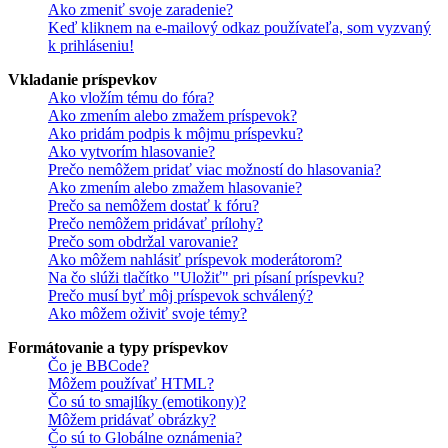
Ako zmeniť svoje zaradenie?
Keď kliknem na e-mailový odkaz používateľa, som vyzvaný
k prihláseniu!
Vkladanie príspevkov
Ako vložím tému do fóra?
Ako zmením alebo zmažem príspevok?
Ako pridám podpis k môjmu príspevku?
Ako vytvorím hlasovanie?
Prečo nemôžem pridať viac možností do hlasovania?
Ako zmením alebo zmažem hlasovanie?
Prečo sa nemôžem dostať k fóru?
Prečo nemôžem pridávať prílohy?
Prečo som obdržal varovanie?
Ako môžem nahlásiť príspevok moderátorom?
Na čo slúži tlačítko "Uložiť" pri písaní príspevku?
Prečo musí byť môj príspevok schválený?
Ako môžem oživiť svoje témy?
Formátovanie a typy príspevkov
Čo je BBCode?
Môžem používať HTML?
Čo sú to smajlíky (emotikony)?
Môžem pridávať obrázky?
Čo sú to Globálne oznámenia?