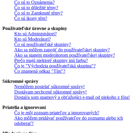
Čo sú to Oznámenia?
Čo sú to dôležité témy?
Čo sú to Zamknuté témy?
Čo sú ikony tém?
Používateľské úrovne a skupiny
Kto sú Administrátori?
Kto sú Moderátori?
Čo sú používateľské skupiny?
Ako sa môžem zapojiť do používateľskej skupiny?
Ako sa stanem moderátorom používateľskej skupiny?
Prečo majú niektoré skupiny inú farbu?
Čo je "Východzia používateľská skupina"?
Čo znamená odkaz "Tím"?
Súkromné správy
Nemôžem posielať súkromné správy!
Dostávam nechcené súkromné správy!
Dostal/a som spamový a obťažujúci e-mail od niekoho z fóra!
Priatelia a ignorovaní
Čo je môj zoznam priateľov a ignorovaných?
Ako môžem pridávať používateľov do zoznamu alebo ich
odoberať?