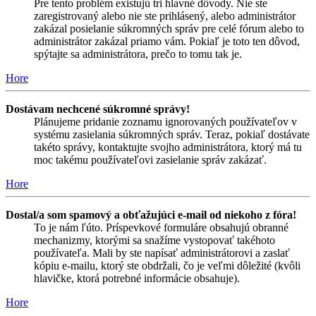
Pre tento problém existujú tri hlavné dôvody. Nie ste
zaregistrovaný alebo nie ste prihlásený, alebo administrátor
zakázal posielanie súkromných správ pre celé fórum alebo to
administrátor zakázal priamo vám. Pokiaľ je toto ten dôvod,
spýtajte sa administrátora, prečo to tomu tak je.
Hore
Dostávam nechcené súkromné správy!
Plánujeme pridanie zoznamu ignorovaných používateľov v
systému zasielania súkromných správ. Teraz, pokiaľ dostávate
takéto správy, kontaktujte svojho administrátora, ktorý má tu
moc takému používateľovi zasielanie správ zakázať.
Hore
Dostal/a som spamový a obťažujúci e-mail od niekoho z fóra!
To je nám ľúto. Príspevkové formuláre obsahujú obranné
mechanizmy, ktorými sa snažíme vystopovať takéhoto
používateľa. Mali by ste napísať administrátorovi a zaslať
kópiu e-mailu, ktorý ste obdržali, čo je veľmi dôležité (kvôli
hlavičke, ktorá potrebné informácie obsahuje).
Hore