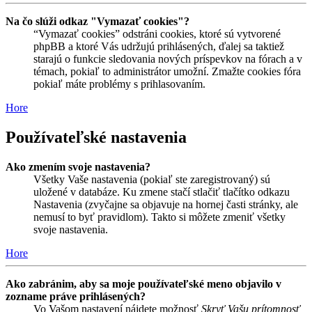
Na čo slúži odkaz "Vymazať cookies"?
“Vymazať cookies” odstráni cookies, ktoré sú vytvorené
phpBB a ktoré Vás udržujú prihlásených, ďalej sa taktiež
starajú o funkcie sledovania nových príspevkov na fórach a v
témach, pokiaľ to administrátor umožní. Zmažte cookies fóra
pokiaľ máte problémy s prihlasovaním.
Hore
Používateľské nastavenia
Ako zmením svoje nastavenia?
Všetky Vaše nastavenia (pokiaľ ste zaregistrovaný) sú
uložené v databáze. Ku zmene stačí stlačiť tlačítko odkazu
Nastavenia (zvyčajne sa objavuje na hornej časti stránky, ale
nemusí to byť pravidlom). Takto si môžete zmeniť všetky
svoje nastavenia.
Hore
Ako zabránim, aby sa moje používateľské meno objavilo v
zozname práve prihlásených?
Vo Vašom nastavení nájdete možnosť
Skryť Vašu prítomnosť