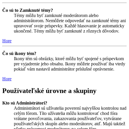
Čo sú to Zamknuté témy?
Témy môžu byť zamknuté moderátorom alebo
administrátorom. Nemôžete odpovedať na zamknuté témy ani
upravovať svoje príspevky. Každé hlasovanie je automaticky
ukončené. Témy môžu byť zamknuté z rôznych dôvodov.
Hore
Čo sú ikony tém?
Ikony tém sú obrázky, ktoré môžu byť spojené s príspevkom
pre vyjadrenie jeho obsahu. Ikony môžete používať iba vtedy
pokiaľ vám nastavil administrátor príslušné oprávnenie.
Hore
Používateľské úrovne a skupiny
Kto sú Administrátori?
Administrátori sú užívatelia poverení najvyššou kontrolou nad
celým fórom. Títo užívatelia môžu kontrolovať chod fóra
vrátane povoľovania, zakazovania používateľov, vytvárane
používateľských skupín alebo moderátorov, atď. Majú taktiež
všetky právomoci moderátorov na celom fóre.