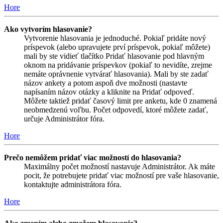
Hore
Ako vytvorím hlasovanie?
Vytvorenie hlasovania je jednoduché. Pokiaľ pridáte nový
príspevok (alebo upravujete prví príspevok, pokiaľ môžete)
mali by ste vidieť tlačítko Pridať hlasovanie pod hlavným
oknom na pridávanie príspevkov (pokiaľ to nevidíte, zrejme
nemáte oprávnenie vytvárať hlasovania). Mali by ste zadať
názov ankety a potom aspoň dve možnosti (nastavte
napísaním názov otázky a kliknite na Pridať odpoveď.
Môžete taktiež pridať časový limit pre anketu, kde 0 znamená
neobmedzenú voľbu. Počet odpovedí, ktoré môžete zadať,
určuje Administrátor fóra.
Hore
Prečo nemôžem pridať viac možností do hlasovania?
Maximálny počet možností nastavuje Administrátor. Ak máte
pocit, že potrebujete pridať viac možností pre vaše hlasovanie,
kontaktujte administrátora fóra.
Hore