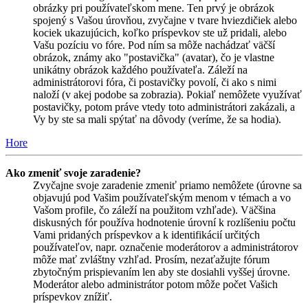
obrázky pri používateľskom mene. Ten prvý je obrázok
spojený s Vašou úrovňou, zvyčajne v tvare hviezdičiek alebo
kociek ukazujúcich, koľko príspevkov ste už pridali, alebo
Vašu pozíciu vo fóre. Pod ním sa môže nachádzať väčší
obrázok, známy ako "postavička" (avatar), čo je vlastne
unikátny obrázok každého používateľa. Záleží na
administrátorovi fóra, či postavičky povolí, či ako s nimi
naloží (v akej podobe sa zobrazia). Pokiaľ nemôžete využívať
postavičky, potom práve vtedy toto administrátori zakázali, a
Vy by ste sa mali spýtať na dôvody (veríme, že sa hodia).
Hore
Ako zmeniť svoje zaradenie?
Zvyčajne svoje zaradenie zmeniť priamo nemôžete (úrovne sa
objavujú pod Vašim používateľským menom v témach a vo
Vašom profile, čo záleží na použitom vzhľade). Väčšina
diskusných fór používa hodnotenie úrovní k rozlíšeniu počtu
Vami pridaných príspevkov a k identifikácií určitých
používateľov, napr. označenie moderátorov a administrátorov
môže mať zvláštny vzhľad. Prosím, nezaťažujte fórum
zbytočným prispievaním len aby ste dosiahli vyššej úrovne.
Moderátor alebo administrátor potom môže počet Vašich
príspevkov znížiť.