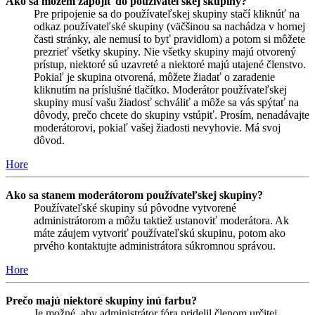
Ako sa môžem zapojiť do používateľskej skupiny?
Pre pripojenie sa do používateľskej skupiny stačí kliknúť na
odkaz používateľské skupiny (väčšinou sa nachádza v hornej
časti stránky, ale nemusí to byť pravidlom) a potom si môžete
prezrieť všetky skupiny. Nie všetky skupiny majú otvorený
prístup, niektoré sú uzavreté a niektoré majú utajené členstvo.
Pokiaľ je skupina otvorená, môžete žiadať o zaradenie
kliknutím na príslušné tlačítko. Moderátor používateľskej
skupiny musí vašu žiadosť schváliť a môže sa vás spýtať na
dôvody, prečo chcete do skupiny vstúpiť. Prosím, nenadávajte
moderátorovi, pokiaľ vašej žiadosti nevyhovie. Má svoj
dôvod.
Hore
Ako sa stanem moderátorom používateľskej skupiny?
Používateľské skupiny sú pôvodne vytvorené
administrátorom a môžu taktiež ustanoviť moderátora. Ak
máte záujem vytvoriť používateľskú skupinu, potom ako
prvého kontaktujte administrátora súkromnou správou.
Hore
Prečo majú niektoré skupiny inú farbu?
Je možné, aby administrátor fóra pridelil členom určitej