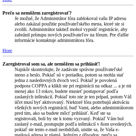
Prečo sa nemôžem zaregistrovať?
Je možné, že Administrátor fóra zablokoval vašu IP adresu
alebo zakázal použitie používateľského mena, ktoré ste si
zvolili. Administrátor taktiež mohol vypnúť registrácie, aby
zabránil prístupu nových používateľov na fórum. Pre ďalšie
informácie kontaktuje administrátora fóra.
Hore
Zaregistroval som sa, ale nemôžem sa prihlásiť!
Najskôr skontrolujte, že zadávate správne používateľské
meno a heslo. Pokiaľ sú v poriadku, potom sa mohla stať
jedna z nasledovných dvoch vecí. Pokiaľ je povolená
podpora COPPA a klikli ste pri registrácii na odkaz ... a je mi
menej ako 13 rokov, budete musieť postupovať podľa
zaslaných inštrukcií. Pokiaľ toto nie je ten prípad, potom Váš
účet musí byť aktivovaný. Niektoré fóra potrebujú aktiváciu
všetkých nových registrácií, buď Vami, alebo administrátorom
pred tim, ako sa budete môcť prihlásiť. Keď ste sa
registrovali, boli by ste k tomu vyzvaný. Pokiaľ Vám bol
zaslaný e-mail, postupujte podľa inštrukcií v ňom uvedených,
pokiaľ ste tento e-mail neobdržali, uistite sa, že Vaša e-
mailová adresa je platná. Jedným z dôvodov, prečo sa