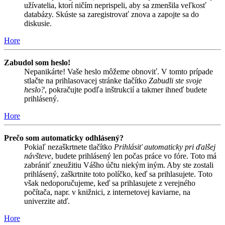
užívatelia, ktorí ničím neprispeli, aby sa zmenšila veľkosť
databázy. Skúste sa zaregistrovať znova a zapojte sa do
diskusie.
Hore
Zabudol som heslo!
Nepanikárte! Vaše heslo môžeme obnoviť. V tomto prípade
stlačte na prihlasovacej stránke tlačítko
Zabudli ste svoje
heslo?
, pokračujte podľa inštrukcií a takmer ihneď budete
prihlásený.
Hore
Prečo som automaticky odhlásený?
Pokiaľ nezaškrtnete tlačítko
Prihlásiť automaticky pri ďalšej
návšteve
, budete prihlásený len počas práce vo fóre. Toto má
zabrániť zneužitiu Vášho účtu niekým iným. Aby ste zostali
prihlásený, zaškrtnite toto políčko, keď sa prihlasujete. Toto
však nedoporučujeme, keď sa prihlasujete z verejného
počítača, napr. v knižnici, z internetovej kaviarne, na
univerzite atď.
Hore