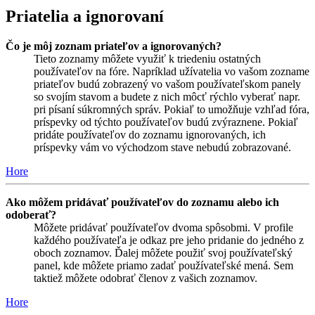
Priatelia a ignorovaní
Čo je môj zoznam priateľov a ignorovaných?
Tieto zoznamy môžete využiť k triedeniu ostatných
používateľov na fóre. Napríklad užívatelia vo vašom zozname
priateľov budú zobrazený vo vašom používateľskom panely
so svojím stavom a budete z nich môcť rýchlo vyberať napr.
pri písaní súkromných správ. Pokiaľ to umožňuje vzhľad fóra,
príspevky od týchto používateľov budú zvýraznene. Pokiaľ
pridáte používateľov do zoznamu ignorovaných, ich
príspevky vám vo východzom stave nebudú zobrazované.
Hore
Ako môžem pridávať používateľov do zoznamu alebo ich
odoberať?
Môžete pridávať používateľov dvoma spôsobmi. V profile
každého používateľa je odkaz pre jeho pridanie do jedného z
oboch zoznamov. Ďalej môžete použiť svoj používateľský
panel, kde môžete priamo zadať používateľské mená. Sem
taktiež môžete odobrať členov z vašich zoznamov.
Hore