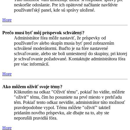
neskoršie odoslanie. Pre ich opätovné načítanie navštívte
používateľský panel, kde sú správy uložené.
Hore
Prečo musí byť môj príspevok schválený?
Administrátor fóra môže nastaviť, že príspevky od
používateľov alebo skupín musia byť pred zobrazením
schválené moderátormi. Buďto je na fóre nastavené
schvaľovanie, alebo ste boli umiestnený do skupiny, pri ktorej
je schvaľovanie požadované. Kontaktujte administrátora fóra
pre viac informácií.
Hore
Ako môžem oživiť svoje témy?
Kliknutím na odkaz "Oživiť tému", pokiaľ ho vidíte, môžete
"oživiť" tému, čím ho posuniete na prvé miesto v prehľadu
tém. Pokiaľ tento odkaz nevidíte, administrátor túto možnosť
pravdepodobne vypol. Tému môžete "oživiť" taktiež
pridaním nového príspevku, ale dbajte na to, aby ste
neporušili pravidlá fóra.
Hore