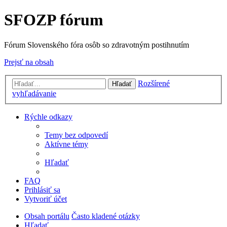
SFOZP fórum
Fórum Slovenského fóra osôb so zdravotným postihnutím
Prejsť na obsah
Rozšírené
Hľadať
vyhľadávanie
Rýchle odkazy
Temy bez odpovedí
Aktívne témy
Hľadať
FAQ
Prihlásiť sa
Vytvoriť účet
Obsah portálu
Často kladené otázky
Hľadať