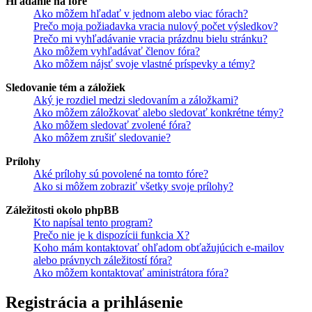
Hľadanie na fóre
Ako môžem hľadať v jednom alebo viac fórach?
Prečo moja požiadavka vracia nulový počet výsledkov?
Prečo mi vyhľadávanie vracia prázdnu bielu stránku?
Ako môžem vyhľadávať členov fóra?
Ako môžem nájsť svoje vlastné príspevky a témy?
Sledovanie tém a záložiek
Aký je rozdiel medzi sledovaním a záložkami?
Ako môžem záložkovať alebo sledovať konkrétne témy?
Ako môžem sledovať zvolené fóra?
Ako môžem zrušiť sledovanie?
Prílohy
Aké prílohy sú povolené na tomto fóre?
Ako si môžem zobraziť všetky svoje prílohy?
Záležitosti okolo phpBB
Kto napísal tento program?
Prečo nie je k dispozícii funkcia X?
Koho mám kontaktovať ohľadom obťažujúcich e-mailov
alebo právnych záležitostí fóra?
Ako môžem kontaktovať aministrátora fóra?
Registrácia a prihlásenie