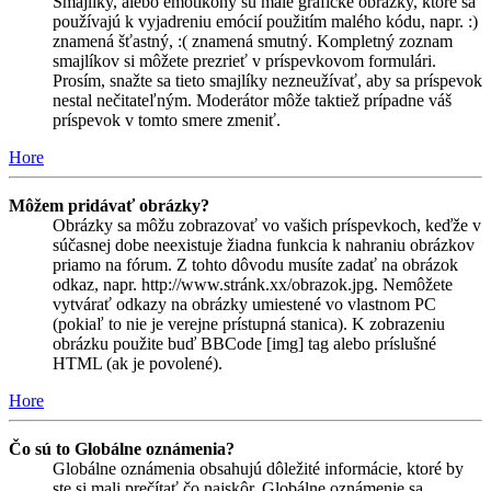
Smajlíky, alebo emotikony sú malé grafické obrázky, ktoré sa
používajú k vyjadreniu emócií použitím malého kódu, napr. :)
znamená šťastný, :( znamená smutný. Kompletný zoznam
smajlíkov si môžete prezrieť v príspevkovom formulári.
Prosím, snažte sa tieto smajlíky nezneužívať, aby sa príspevok
nestal nečitateľným. Moderátor môže taktiež prípadne váš
príspevok v tomto smere zmeniť.
Hore
Môžem pridávať obrázky?
Obrázky sa môžu zobrazovať vo vašich príspevkoch, keďže v
súčasnej dobe neexistuje žiadna funkcia k nahraniu obrázkov
priamo na fórum. Z tohto dôvodu musíte zadať na obrázok
odkaz, napr. http://www.stránk.xx/obrazok.jpg. Nemôžete
vytvárať odkazy na obrázky umiestené vo vlastnom PC
(pokiaľ to nie je verejne prístupná stanica). K zobrazeniu
obrázku použite buď BBCode [img] tag alebo príslušné
HTML (ak je povolené).
Hore
Čo sú to Globálne oznámenia?
Globálne oznámenia obsahujú dôležité informácie, ktoré by
ste si mali prečítať čo najskôr. Globálne oznámenie sa