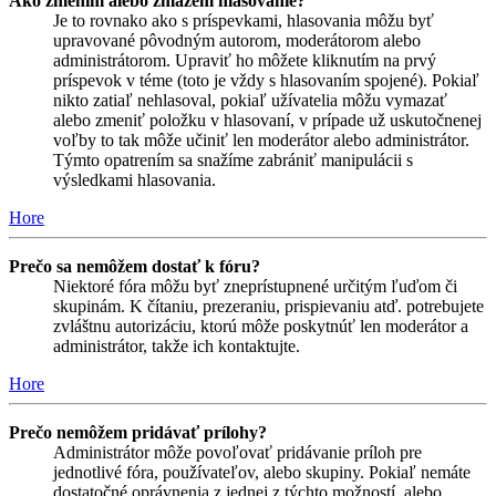
Ako zmením alebo zmažem hlasovanie?
Je to rovnako ako s príspevkami, hlasovania môžu byť
upravované pôvodným autorom, moderátorom alebo
administrátorom. Upraviť ho môžete kliknutím na prvý
príspevok v téme (toto je vždy s hlasovaním spojené). Pokiaľ
nikto zatiaľ nehlasoval, pokiaľ užívatelia môžu vymazať
alebo zmeniť položku v hlasovaní, v prípade už uskutočnenej
voľby to tak môže učiniť len moderátor alebo administrátor.
Týmto opatrením sa snažíme zabrániť manipulácii s
výsledkami hlasovania.
Hore
Prečo sa nemôžem dostať k fóru?
Niektoré fóra môžu byť zneprístupnené určitým ľuďom či
skupinám. K čítaniu, prezeraniu, prispievaniu atď. potrebujete
zvláštnu autorizáciu, ktorú môže poskytnúť len moderátor a
administrátor, takže ich kontaktujte.
Hore
Prečo nemôžem pridávať prílohy?
Administrátor môže povoľovať pridávanie príloh pre
jednotlivé fóra, používateľov, alebo skupiny. Pokiaľ nemáte
dostatočné oprávnenia z jednej z týchto možností, alebo