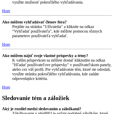
využite možnosť pokročilého vyhľadávania.
Hore
Ako môžem vyhľadávať členov fóra?
Prejdite na stránku "Užívatelia" a kliknite na odkaz
"Vyhľadať používateľa", kde môžete pomocou rôznych
parametrov používateľa vyhľadať.
Hore
Ako môžem nájsť svoje vlastné príspevky a témy?
K vaším príspevkom sa môžete dostať kliknutím na odkaz
"Hľadať používateľove príspevky" v používateľskom panely,
alebo cez váš profil. Pre vyhľadávanie tém, ktoré ste odoslali,
využite stránku pokročilého vyhľadávania, kde zadáte
odpovedajúce kritéria.
Hore
Sledovanie tém a záložiek
Aký je rozdiel medzi sledovaním a záložkami?
Záložkovanie v phpBB3 je veľmi podobné záložkám, ktoré