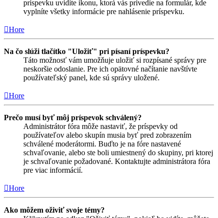
príspevku uvidíte ikonu, ktorá vás privedie na formulár, kde
vyplníte všetky informácie pre nahlásenie príspevku.
Hore
Na čo slúži tlačítko "Uložiť" pri písaní príspevku?
Táto možnosť vám umožňuje uložiť si rozpísané správy pre
neskoršie odoslanie. Pre ich opätovné načítanie navštívte
používateľský panel, kde sú správy uložené.
Hore
Prečo musí byť môj príspevok schválený?
Administrátor fóra môže nastaviť, že príspevky od
používateľov alebo skupín musia byť pred zobrazením
schválené moderátormi. Buďto je na fóre nastavené
schvaľovanie, alebo ste boli umiestnený do skupiny, pri ktorej
je schvaľovanie požadované. Kontaktujte administrátora fóra
pre viac informácií.
Hore
Ako môžem oživiť svoje témy?