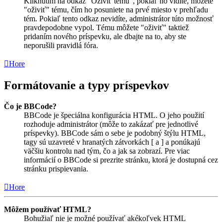
Kliknutím na odkaz "Oživiť tému", pokiaľ ho vidíte, môžete
"oživiť" tému, čím ho posuniete na prvé miesto v prehľadu
tém. Pokiaľ tento odkaz nevidíte, administrátor túto možnosť
pravdepodobne vypol. Tému môžete "oživiť" taktiež
pridaním nového príspevku, ale dbajte na to, aby ste
neporušili pravidlá fóra.
Hore
Formátovanie a typy príspevkov
Čo je BBCode?
BBCode je špeciálna konfigurácia HTML. O jeho použití
rozhoduje administrátor (môže to zakázať pre jednotlivé
príspevky). BBCode sám o sebe je podobný štýlu HTML,
tagy sú uzavreté v hranatých zátvorkách [ a ] a ponúkajú
väčšiu kontrolu nad tým, čo a jak sa zobrazí. Pre viac
informácií o BBCode si prezrite stránku, ktorá je dostupná cez
stránku prispievania.
Hore
Môžem používať HTML?
Bohužiaľ nie je možné používať akékoľvek HTML