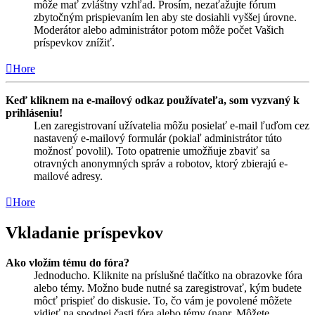
môže mať zvláštny vzhľad. Prosím, nezaťažujte fórum
zbytočným prispievaním len aby ste dosiahli vyššej úrovne.
Moderátor alebo administrátor potom môže počet Vašich
príspevkov znížiť.
Hore
Keď kliknem na e-mailový odkaz používateľa, som vyzvaný k
prihláseniu!
Len zaregistrovaní užívatelia môžu posielať e-mail ľuďom cez
nastavený e-mailový formulár (pokiaľ administrátor túto
možnosť povolil). Toto opatrenie umožňuje zbaviť sa
otravných anonymných správ a robotov, ktorý zbierajú e-
mailové adresy.
Hore
Vkladanie príspevkov
Ako vložím tému do fóra?
Jednoducho. Kliknite na príslušné tlačítko na obrazovke fóra
alebo témy. Možno bude nutné sa zaregistrovať, kým budete
môcť prispieť do diskusie. To, čo vám je povolené môžete
vidieť na spodnej časti fóra alebo témy (napr. Môžete