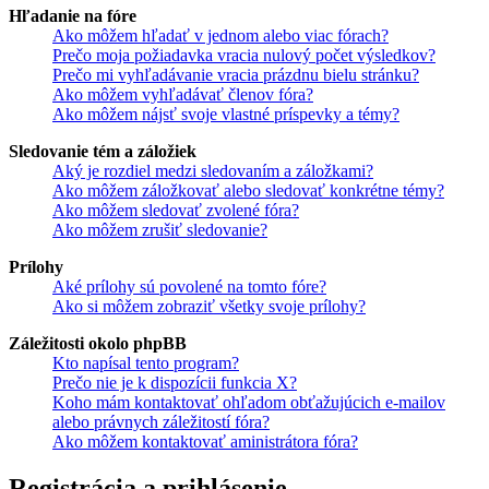
Hľadanie na fóre
Ako môžem hľadať v jednom alebo viac fórach?
Prečo moja požiadavka vracia nulový počet výsledkov?
Prečo mi vyhľadávanie vracia prázdnu bielu stránku?
Ako môžem vyhľadávať členov fóra?
Ako môžem nájsť svoje vlastné príspevky a témy?
Sledovanie tém a záložiek
Aký je rozdiel medzi sledovaním a záložkami?
Ako môžem záložkovať alebo sledovať konkrétne témy?
Ako môžem sledovať zvolené fóra?
Ako môžem zrušiť sledovanie?
Prílohy
Aké prílohy sú povolené na tomto fóre?
Ako si môžem zobraziť všetky svoje prílohy?
Záležitosti okolo phpBB
Kto napísal tento program?
Prečo nie je k dispozícii funkcia X?
Koho mám kontaktovať ohľadom obťažujúcich e-mailov
alebo právnych záležitostí fóra?
Ako môžem kontaktovať aministrátora fóra?
Registrácia a prihlásenie