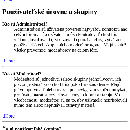
Používateľské úrovne a skupiny
Kto sú Administrátori?
Administrátori sú užívatelia poverení najvyššou kontrolou nad
celým fórom. Títo užívatelia môžu kontrolovať chod fóra
vrátane povoľovania, zakazovania používateľov, vytvárane
používateľských skupín alebo moderátorov, atď. Majú taktiež
všetky právomoci moderátorov na celom fóre.
Hore
Kto sú Moderátori?
Moderátori sú jednotlivci (alebo skupiny jednotlivcov), ich
prácou je starať sa o chod fóra pokiaľ možno denne. Majú
právo upravovať alebo mazať príspevky, zamykať/odomykať,
presúvať, mazať a rozdeľovať témy, o ktoré sa starajú. Vo
všeobecnosti, moderátori sú na to, aby užívatelia neprispievali
mimo tém alebo nepridávali otravný materiál.
Hore
Čo sú používateľské skupiny?