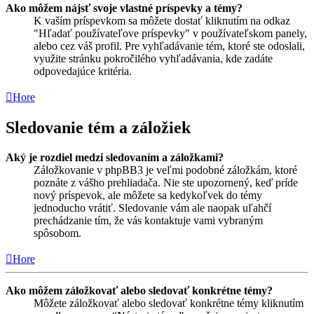
Ako môžem nájsť svoje vlastné príspevky a témy?
K vaším príspevkom sa môžete dostať kliknutím na odkaz
"Hľadať používateľove príspevky" v používateľskom panely,
alebo cez váš profil. Pre vyhľadávanie tém, ktoré ste odoslali,
využite stránku pokročilého vyhľadávania, kde zadáte
odpovedajúce kritéria.
Hore
Sledovanie tém a záložiek
Aký je rozdiel medzi sledovaním a záložkami?
Záložkovanie v phpBB3 je veľmi podobné záložkám, ktoré
poznáte z vášho prehliadača. Nie ste upozornený, keď príde
nový príspevok, ale môžete sa kedykoľvek do témy
jednoducho vrátiť. Sledovanie vám ale naopak uľahčí
prechádzanie tím, že vás kontaktuje vami vybraným
spôsobom.
Hore
Ako môžem záložkovať alebo sledovať konkrétne témy?
Môžete záložkovať alebo sledovať konkrétne témy kliknutím