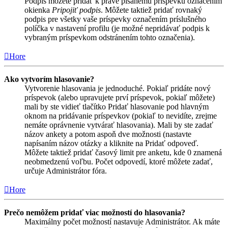
Podpis môžete pridať k práve písanému príspevku označením
okienka
Pripojiť podpis
. Môžete taktiež pridať rovnaký
podpis pre všetky vaše príspevky označením príslušného
políčka v nastavení profilu (je možné nepridávať podpis k
vybraným príspevkom odstránením tohto označenia).
Hore
Ako vytvorím hlasovanie?
Vytvorenie hlasovania je jednoduché. Pokiaľ pridáte nový
príspevok (alebo upravujete prví príspevok, pokiaľ môžete)
mali by ste vidieť tlačítko Pridať hlasovanie pod hlavným
oknom na pridávanie príspevkov (pokiaľ to nevidíte, zrejme
nemáte oprávnenie vytvárať hlasovania). Mali by ste zadať
názov ankety a potom aspoň dve možnosti (nastavte
napísaním názov otázky a kliknite na Pridať odpoveď.
Môžete taktiež pridať časový limit pre anketu, kde 0 znamená
neobmedzenú voľbu. Počet odpovedí, ktoré môžete zadať,
určuje Administrátor fóra.
Hore
Prečo nemôžem pridať viac možností do hlasovania?
Maximálny počet možností nastavuje Administrátor. Ak máte