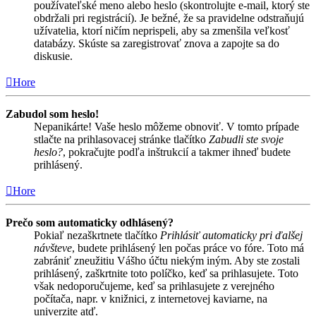
používateľské meno alebo heslo (skontrolujte e-mail, ktorý ste
obdržali pri registrácií). Je bežné, že sa pravidelne odstraňujú
užívatelia, ktorí ničím neprispeli, aby sa zmenšila veľkosť
databázy. Skúste sa zaregistrovať znova a zapojte sa do
diskusie.
Hore
Zabudol som heslo!
Nepanikárte! Vaše heslo môžeme obnoviť. V tomto prípade
stlačte na prihlasovacej stránke tlačítko
Zabudli ste svoje
heslo?
, pokračujte podľa inštrukcií a takmer ihneď budete
prihlásený.
Hore
Prečo som automaticky odhlásený?
Pokiaľ nezaškrtnete tlačítko
Prihlásiť automaticky pri ďalšej
návšteve
, budete prihlásený len počas práce vo fóre. Toto má
zabrániť zneužitiu Vášho účtu niekým iným. Aby ste zostali
prihlásený, zaškrtnite toto políčko, keď sa prihlasujete. Toto
však nedoporučujeme, keď sa prihlasujete z verejného
počítača, napr. v knižnici, z internetovej kaviarne, na
univerzite atď.