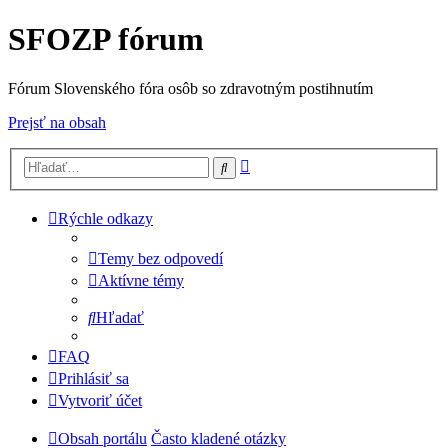
SFOZP fórum
Fórum Slovenského fóra osôb so zdravotným postihnutím
Prejsť na obsah
Rozšírené
Hľadať
vyhľadávanie
Rýchle odkazy
Temy bez odpovedí
Aktívne témy
Hľadať
FAQ
Prihlásiť sa
Vytvoriť účet
Obsah portálu
Často kladené otázky