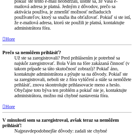
pokiaľ ste tento e-mail neobdržali, uistite sa, že Vaša e-
mailová adresa je platná. Jedným z dôvodov, prečo sa
aktivácia používa, je zmenšiť možnosť nežiaducich
používateľov, ktorý sa snažia iba obťažovať. Pokiaľ si ste istí,
že e-mailová adresa, ktorú ste použili je platná, kontaktujte
administrátora fóra.
Hore
Prečo sa nemôžem prihlásiť?
Už ste sa zaregistrovali? Pred prihlásením je potrebné sa
najskôr zaregistrovať. Bola Vám na fóre zakázaná činnosť (v
takom prípade sa táto skutočnosť zobrazí)? Pokiaľ áno,
kontaktujte administrátora a pýtajte sa na dôvody. Pokiaľ ste
sa zaregistrovali, neboli ste z fóra vylúčení a stále sa nemôžete
prihlásiť, znova skontrolujte prihlasovacie meno a heslo.
Obyčajne toto býva ten problém a pokiaľ nie je, kontaktujte
administrátora, možno má chybné nastavenia fóra.
Hore
V minulosti som sa zaregistroval, avšak teraz sa nemôžem
prihlásiť!
Najpravdepodobnejšie dôvody: zadali ste chybné