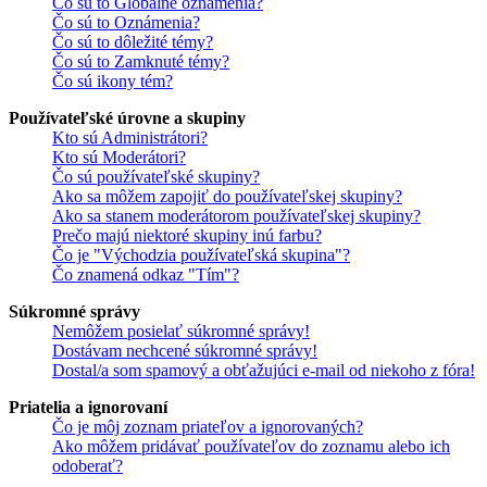
Čo sú to Globálne oznámenia?
Čo sú to Oznámenia?
Čo sú to dôležité témy?
Čo sú to Zamknuté témy?
Čo sú ikony tém?
Používateľské úrovne a skupiny
Kto sú Administrátori?
Kto sú Moderátori?
Čo sú používateľské skupiny?
Ako sa môžem zapojiť do používateľskej skupiny?
Ako sa stanem moderátorom používateľskej skupiny?
Prečo majú niektoré skupiny inú farbu?
Čo je "Východzia používateľská skupina"?
Čo znamená odkaz "Tím"?
Súkromné správy
Nemôžem posielať súkromné správy!
Dostávam nechcené súkromné správy!
Dostal/a som spamový a obťažujúci e-mail od niekoho z fóra!
Priatelia a ignorovaní
Čo je môj zoznam priateľov a ignorovaných?
Ako môžem pridávať používateľov do zoznamu alebo ich
odoberať?