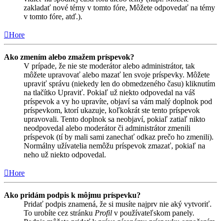
zakladať nové témy v tomto fóre, Môžete odpovedať na témy
v tomto fóre, atď.).
Hore
Ako zmením alebo zmažem príspevok?
V prípade, že nie ste moderátor alebo administrátor, tak
môžete upravovať alebo mazať len svoje príspevky. Môžete
upraviť správu (niekedy len do obmedzeného času) kliknutím
na tlačítko Upraviť. Pokiaľ už niekto odpovedal na váš
príspevok a vy ho upravíte, objaví sa vám malý doplnok pod
príspevkom, ktorí ukazuje, koľkokrát ste tento príspevok
upravovali. Tento doplnok sa neobjaví, pokiaľ zatiaľ nikto
neodpovedal alebo moderátor či administrátor zmenili
príspevok (tí by mali sami zanechať odkaz prečo ho zmenili).
Normálny užívatelia nemôžu príspevok zmazať, pokiaľ na
neho už niekto odpovedal.
Hore
Ako pridám podpis k môjmu príspevku?
Pridať podpis znamená, že si musíte najprv nie aký vytvoriť.
To urobíte cez stránku
Profil
v používateľskom panely.