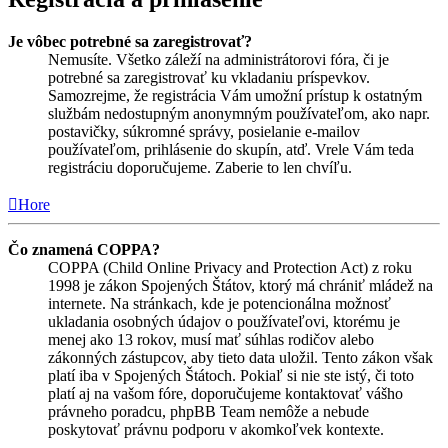
Je vôbec potrebné sa zaregistrovať?
Nemusíte. Všetko záleží na administrátorovi fóra, či je
potrebné sa zaregistrovať ku vkladaniu príspevkov.
Samozrejme, že registrácia Vám umožní prístup k ostatným
službám nedostupným anonymným používateľom, ako napr.
postavičky, súkromné správy, posielanie e-mailov
používateľom, prihlásenie do skupín, atď. Vrele Vám teda
registráciu doporučujeme. Zaberie to len chvíľu.
Hore
Čo znamená COPPA?
COPPA (Child Online Privacy and Protection Act) z roku
1998 je zákon Spojených Štátov, ktorý má chrániť mládež na
internete. Na stránkach, kde je potencionálna možnosť
ukladania osobných údajov o používateľovi, ktorému je
menej ako 13 rokov, musí mať súhlas rodičov alebo
zákonných zástupcov, aby tieto data uložil. Tento zákon však
platí iba v Spojených Štátoch. Pokiaľ si nie ste istý, či toto
platí aj na vašom fóre, doporučujeme kontaktovať vášho
právneho poradcu, phpBB Team nemôže a nebude
poskytovať právnu podporu v akomkoľvek kontexte.