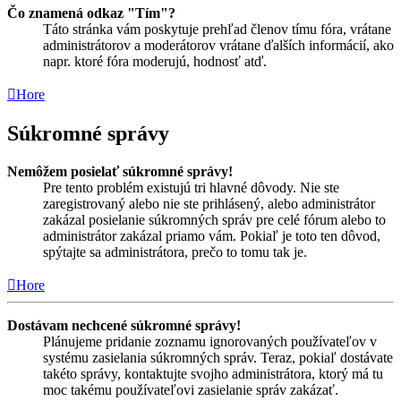
Čo znamená odkaz "Tím"?
Táto stránka vám poskytuje prehľad členov tímu fóra, vrátane
administrátorov a moderátorov vrátane ďalších informácií, ako
napr. ktoré fóra moderujú, hodnosť atď.
Hore
Súkromné správy
Nemôžem posielať súkromné správy!
Pre tento problém existujú tri hlavné dôvody. Nie ste
zaregistrovaný alebo nie ste prihlásený, alebo administrátor
zakázal posielanie súkromných správ pre celé fórum alebo to
administrátor zakázal priamo vám. Pokiaľ je toto ten dôvod,
spýtajte sa administrátora, prečo to tomu tak je.
Hore
Dostávam nechcené súkromné správy!
Plánujeme pridanie zoznamu ignorovaných používateľov v
systému zasielania súkromných správ. Teraz, pokiaľ dostávate
takéto správy, kontaktujte svojho administrátora, ktorý má tu
moc takému používateľovi zasielanie správ zakázať.