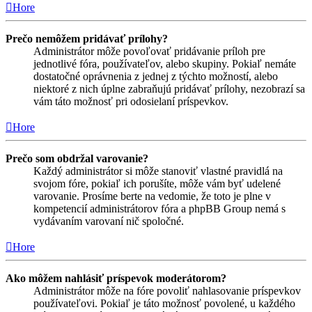
Hore
Prečo nemôžem pridávať prílohy?
Administrátor môže povoľovať pridávanie príloh pre
jednotlivé fóra, používateľov, alebo skupiny. Pokiaľ nemáte
dostatočné oprávnenia z jednej z týchto možností, alebo
niektoré z nich úplne zabraňujú pridávať prílohy, nezobrazí sa
vám táto možnosť pri odosielaní príspevkov.
Hore
Prečo som obdržal varovanie?
Každý administrátor si môže stanoviť vlastné pravidlá na
svojom fóre, pokiaľ ich porušíte, môže vám byť udelené
varovanie. Prosíme berte na vedomie, že toto je plne v
kompetencií administrátorov fóra a phpBB Group nemá s
vydávaním varovaní nič spoločné.
Hore
Ako môžem nahlásiť príspevok moderátorom?
Administrátor môže na fóre povoliť nahlasovanie príspevkov
používateľovi. Pokiaľ je táto možnosť povolené, u každého