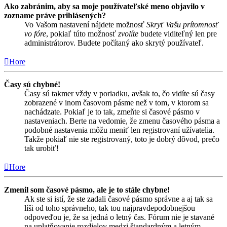
Ako zabránim, aby sa moje používateľské meno objavilo v
zozname práve prihlásených?
Vo Vašom nastavení nájdete možnosť
Skryť Vašu prítomnosť
vo fóre
, pokiaľ túto možnosť
zvolíte
budete viditeľný len pre
administrátorov. Budete počítaný ako skrytý používateľ.
Hore
Časy sú chybné!
Časy sú takmer vždy v poriadku, avšak to, čo vidíte sú časy
zobrazené v inom časovom pásme než v tom, v ktorom sa
nachádzate. Pokiaľ je to tak, zmeňte si časové pásmo v
nastaveniach. Berte na vedomie, že zmenu časového pásma a
podobné nastavenia môžu meniť len registrovaní užívatelia.
Takže pokiaľ nie ste registrovaný, toto je dobrý dôvod, prečo
tak urobiť!
Hore
Zmenil som časové pásmo, ale je to stále chybne!
Ak ste si istí, že ste zadali časové pásmo správne a aj tak sa
líši od toho správneho, tak tou najpravdepodobnejšou
odpoveďou je, že sa jedná o letný čas. Fórum nie je stavané
na uplatňovanie rozdielov medzi štandardným a letným