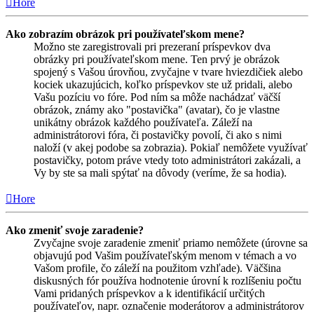
Hore
Ako zobrazím obrázok pri používateľskom mene?
Možno ste zaregistrovali pri prezeraní príspevkov dva
obrázky pri používateľskom mene. Ten prvý je obrázok
spojený s Vašou úrovňou, zvyčajne v tvare hviezdičiek alebo
kociek ukazujúcich, koľko príspevkov ste už pridali, alebo
Vašu pozíciu vo fóre. Pod ním sa môže nachádzať väčší
obrázok, známy ako "postavička" (avatar), čo je vlastne
unikátny obrázok každého používateľa. Záleží na
administrátorovi fóra, či postavičky povolí, či ako s nimi
naloží (v akej podobe sa zobrazia). Pokiaľ nemôžete využívať
postavičky, potom práve vtedy toto administrátori zakázali, a
Vy by ste sa mali spýtať na dôvody (veríme, že sa hodia).
Hore
Ako zmeniť svoje zaradenie?
Zvyčajne svoje zaradenie zmeniť priamo nemôžete (úrovne sa
objavujú pod Vašim používateľským menom v témach a vo
Vašom profile, čo záleží na použitom vzhľade). Väčšina
diskusných fór používa hodnotenie úrovní k rozlíšeniu počtu
Vami pridaných príspevkov a k identifikácií určitých
používateľov, napr. označenie moderátorov a administrátorov