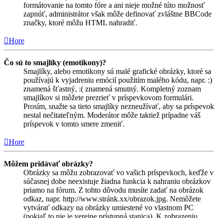
formátovanie na tomto fóre a ani nieje možné túto možnosť
zapnúť, administrátor však môže definovať zvláštne BBCode
značky, ktoré môžu HTML nahradiť.
Hore
Čo sú to smajlíky (emotikony)?
Smajlíky, alebo emotikony sú malé grafické obrázky, ktoré sa
používajú k vyjadreniu emócií použitím malého kódu, napr. :)
znamená šťastný, :( znamená smutný. Kompletný zoznam
smajlíkov si môžete prezrieť v príspevkovom formulári.
Prosím, snažte sa tieto smajlíky nezneužívať, aby sa príspevok
nestal nečitateľným. Moderátor môže taktiež prípadne váš
príspevok v tomto smere zmeniť.
Hore
Môžem pridávať obrázky?
Obrázky sa môžu zobrazovať vo vašich príspevkoch, keďže v
súčasnej dobe neexistuje žiadna funkcia k nahraniu obrázkov
priamo na fórum. Z tohto dôvodu musíte zadať na obrázok
odkaz, napr. http://www.stránk.xx/obrazok.jpg. Nemôžete
vytvárať odkazy na obrázky umiestené vo vlastnom PC
(pokiaľ to nie je verejne prístupná stanica). K zobrazeniu