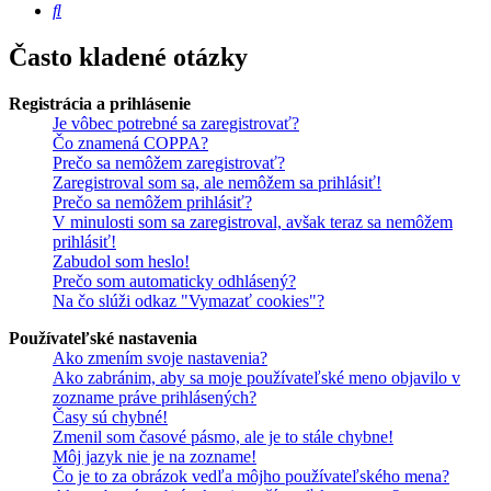
Hľadať
Často kladené otázky
Registrácia a prihlásenie
Je vôbec potrebné sa zaregistrovať?
Čo znamená COPPA?
Prečo sa nemôžem zaregistrovať?
Zaregistroval som sa, ale nemôžem sa prihlásiť!
Prečo sa nemôžem prihlásiť?
V minulosti som sa zaregistroval, avšak teraz sa nemôžem
prihlásiť!
Zabudol som heslo!
Prečo som automaticky odhlásený?
Na čo slúži odkaz "Vymazať cookies"?
Používateľské nastavenia
Ako zmením svoje nastavenia?
Ako zabránim, aby sa moje používateľské meno objavilo v
zozname práve prihlásených?
Časy sú chybné!
Zmenil som časové pásmo, ale je to stále chybne!
Môj jazyk nie je na zozname!
Čo je to za obrázok vedľa môjho používateľského mena?