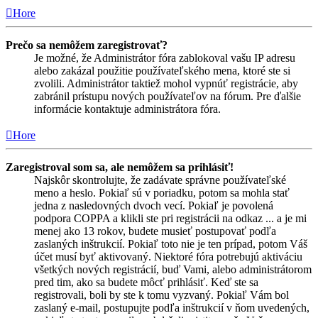
Hore
Prečo sa nemôžem zaregistrovať?
Je možné, že Administrátor fóra zablokoval vašu IP adresu
alebo zakázal použitie používateľského mena, ktoré ste si
zvolili. Administrátor taktiež mohol vypnúť registrácie, aby
zabránil prístupu nových používateľov na fórum. Pre ďalšie
informácie kontaktuje administrátora fóra.
Hore
Zaregistroval som sa, ale nemôžem sa prihlásiť!
Najskôr skontrolujte, že zadávate správne používateľské
meno a heslo. Pokiaľ sú v poriadku, potom sa mohla stať
jedna z nasledovných dvoch vecí. Pokiaľ je povolená
podpora COPPA a klikli ste pri registrácii na odkaz ... a je mi
menej ako 13 rokov, budete musieť postupovať podľa
zaslaných inštrukcií. Pokiaľ toto nie je ten prípad, potom Váš
účet musí byť aktivovaný. Niektoré fóra potrebujú aktiváciu
všetkých nových registrácií, buď Vami, alebo administrátorom
pred tim, ako sa budete môcť prihlásiť. Keď ste sa
registrovali, boli by ste k tomu vyzvaný. Pokiaľ Vám bol
zaslaný e-mail, postupujte podľa inštrukcií v ňom uvedených,