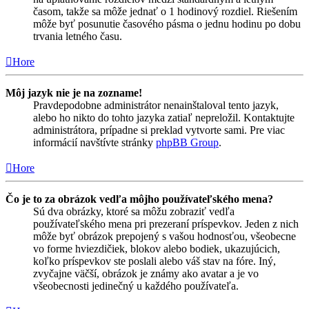
časom, takže sa môže jednať o 1 hodinový rozdiel. Riešením
môže byť posunutie časového pásma o jednu hodinu po dobu
trvania letného času.
Hore
Môj jazyk nie je na zozname!
Pravdepodobne administrátor nenainštaloval tento jazyk,
alebo ho nikto do tohto jazyka zatiaľ nepreložil. Kontaktujte
administrátora, prípadne si preklad vytvorte sami. Pre viac
informácií navštívte stránky
phpBB Group
.
Hore
Čo je to za obrázok vedľa môjho používateľského mena?
Sú dva obrázky, ktoré sa môžu zobraziť vedľa
používateľského mena pri prezeraní príspevkov. Jeden z nich
môže byť obrázok prepojený s vašou hodnosťou, všeobecne
vo forme hviezdičiek, blokov alebo bodiek, ukazujúcich,
koľko príspevkov ste poslali alebo váš stav na fóre. Iný,
zvyčajne väčší, obrázok je známy ako avatar a je vo
všeobecnosti jedinečný u každého používateľa.