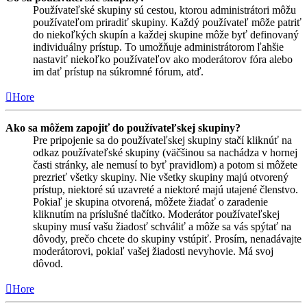
Používateľské skupiny sú cestou, ktorou administrátori môžu
používateľom priradiť skupiny. Každý používateľ môže patriť
do niekoľkých skupín a každej skupine môže byť definovaný
individuálny prístup. To umožňuje administrátorom ľahšie
nastaviť niekoľko používateľov ako moderátorov fóra alebo
im dať prístup na súkromné fórum, atď.
Hore
Ako sa môžem zapojiť do používateľskej skupiny?
Pre pripojenie sa do používateľskej skupiny stačí kliknúť na
odkaz používateľské skupiny (väčšinou sa nachádza v hornej
časti stránky, ale nemusí to byť pravidlom) a potom si môžete
prezrieť všetky skupiny. Nie všetky skupiny majú otvorený
prístup, niektoré sú uzavreté a niektoré majú utajené členstvo.
Pokiaľ je skupina otvorená, môžete žiadať o zaradenie
kliknutím na príslušné tlačítko. Moderátor používateľskej
skupiny musí vašu žiadosť schváliť a môže sa vás spýtať na
dôvody, prečo chcete do skupiny vstúpiť. Prosím, nenadávajte
moderátorovi, pokiaľ vašej žiadosti nevyhovie. Má svoj
dôvod.
Hore