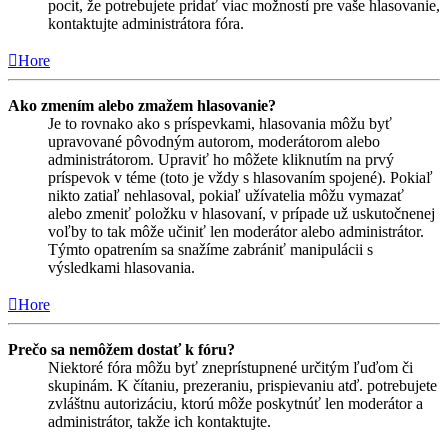
pocit, že potrebujete pridať viac možností pre vaše hlasovanie,
kontaktujte administrátora fóra.
Hore
Ako zmením alebo zmažem hlasovanie?
Je to rovnako ako s príspevkami, hlasovania môžu byť
upravované pôvodným autorom, moderátorom alebo
administrátorom. Upraviť ho môžete kliknutím na prvý
príspevok v téme (toto je vždy s hlasovaním spojené). Pokiaľ
nikto zatiaľ nehlasoval, pokiaľ užívatelia môžu vymazať
alebo zmeniť položku v hlasovaní, v prípade už uskutočnenej
voľby to tak môže učiniť len moderátor alebo administrátor.
Týmto opatrením sa snažíme zabrániť manipulácii s
výsledkami hlasovania.
Hore
Prečo sa nemôžem dostať k fóru?
Niektoré fóra môžu byť zneprístupnené určitým ľuďom či
skupinám. K čítaniu, prezeraniu, prispievaniu atď. potrebujete
zvláštnu autorizáciu, ktorú môže poskytnúť len moderátor a
administrátor, takže ich kontaktujte.