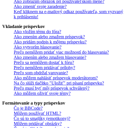
Ako zobrazím obrázok pri používateľskom mene?
Ako zmeniť svoje zaradenie?
Keď kliknem na e-mailový odkaz používateľa, som vyzvaný
k prihláseniu!
Vkladanie príspevkov
Ako vložím tému do fóra?
Ako zmením alebo zmažem príspevok?
Ako pridám podpis k môjmu príspevku?
Ako vytvorím hlasovanie?
Prečo nemôžem pridať viac možností do hlasovania?
Ako zmením alebo zmažem hlasovanie?
Prečo sa nemôžem dostať k fóru?
Prečo nemôžem pridávať prílohy?
Prečo som obdržal varovanie?
Ako môžem nahlásiť príspevok moderátorom?
Na čo slúži tlačítko "Uložiť" pri písaní príspevku?
Prečo musí byť môj príspevok schválený?
Ako môžem oživiť svoje témy?
Formátovanie a typy príspevkov
Čo je BBCode?
Môžem používať HTML?
Čo sú to smajlíky (emotikony)?
Môžem pridávať obrázky?