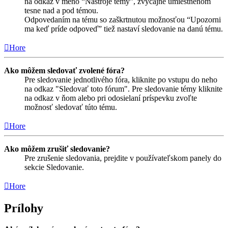
na odkaz v meno “Nástroje témy”, zvyčajne umiestnenom
tesne nad a pod témou.
Odpovedaním na tému so zaškrtnutou možnosťou “Upozorni
ma keď príde odpoveď” tiež nastaví sledovanie na danú tému.
Hore
Ako môžem sledovať zvolené fóra?
Pre sledovanie jednotlivého fóra, kliknite po vstupu do neho
na odkaz "Sledovať toto fórum". Pre sledovanie témy kliknite
na odkaz v ňom alebo pri odosielaní príspevku zvoľte
možnosť sledovať túto tému.
Hore
Ako môžem zrušiť sledovanie?
Pre zrušenie sledovania, prejdite v používateľskom panely do
sekcie Sledovanie.
Hore
Prílohy