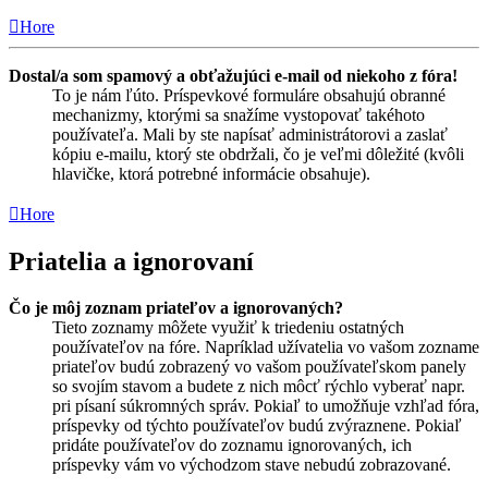
Hore
Dostal/a som spamový a obťažujúci e-mail od niekoho z fóra!
To je nám ľúto. Príspevkové formuláre obsahujú obranné
mechanizmy, ktorými sa snažíme vystopovať takéhoto
používateľa. Mali by ste napísať administrátorovi a zaslať
kópiu e-mailu, ktorý ste obdržali, čo je veľmi dôležité (kvôli
hlavičke, ktorá potrebné informácie obsahuje).
Hore
Priatelia a ignorovaní
Čo je môj zoznam priateľov a ignorovaných?
Tieto zoznamy môžete využiť k triedeniu ostatných
používateľov na fóre. Napríklad užívatelia vo vašom zozname
priateľov budú zobrazený vo vašom používateľskom panely
so svojím stavom a budete z nich môcť rýchlo vyberať napr.
pri písaní súkromných správ. Pokiaľ to umožňuje vzhľad fóra,
príspevky od týchto používateľov budú zvýraznene. Pokiaľ
pridáte používateľov do zoznamu ignorovaných, ich
príspevky vám vo východzom stave nebudú zobrazované.