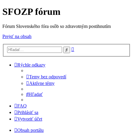
SFOZP fórum
Fórum Slovenského fóra osôb so zdravotným postihnutím
Prejsť na obsah
Rozšírené
Hľadať
vyhľadávanie
Rýchle odkazy
Temy bez odpovedí
Aktívne témy
Hľadať
FAQ
Prihlásiť sa
Vytvoriť účet
Obsah portálu