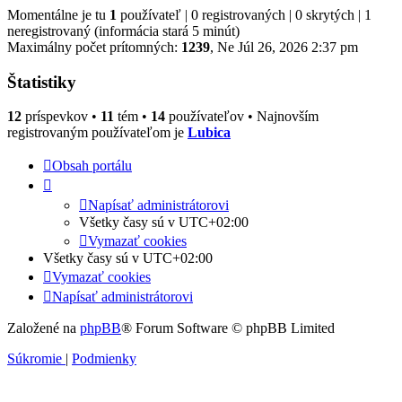
Momentálne je tu
1
používateľ | 0 registrovaných | 0 skrytých | 1
neregistrovaný (informácia stará 5 minút)
Maximálny počet prítomných:
1239
, Ne Júl 26, 2026 2:37 pm
Štatistiky
12
príspevkov •
11
tém •
14
používateľov • Najnovším
registrovaným používateľom je
Lubica
Obsah portálu
Napísať administrátorovi
Všetky časy sú v
UTC+02:00
Vymazať cookies
Všetky časy sú v
UTC+02:00
Vymazať cookies
Napísať administrátorovi
Založené na
phpBB
® Forum Software © phpBB Limited
Súkromie
|
Podmienky