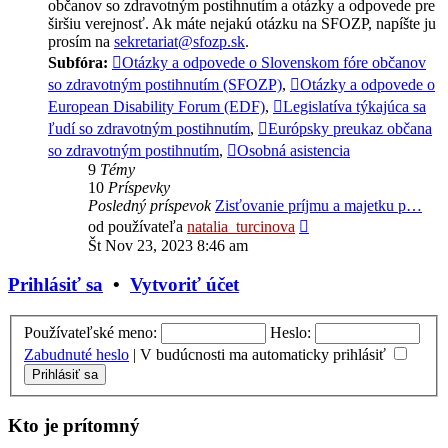
občanov so zdravotným postihnutím a otázky a odpovede pre
širšiu verejnosť. Ak máte nejakú otázku na SFOZP, napíšte ju
prosím na
sekretariat@sfozp.sk
.
Subfóra:
Otázky a odpovede o Slovenskom fóre občanov
so zdravotným postihnutím (SFOZP)
,
Otázky a odpovede o
European Disability Forum (EDF)
,
Legislatíva týkajúca sa
ľudí so zdravotným postihnutím
,
Európsky preukaz občana
so zdravotným postihnutím
,
Osobná asistencia
9
Témy
10
Príspevky
Posledný príspevok
Zisťovanie príjmu a majetku p…
Zobraziť
od používateľa
natalia_turcinova
posledný
Št Nov 23, 2023 8:46 am
príspevok
Prihlásiť sa
•
Vytvoriť účet
Používateľské meno:
Heslo:
Zabudnuté heslo
|
V budúcnosti ma automaticky prihlásiť
Kto je prítomný