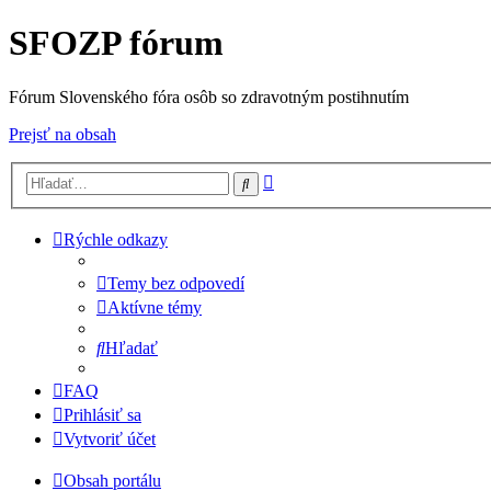
SFOZP fórum
Fórum Slovenského fóra osôb so zdravotným postihnutím
Prejsť na obsah
Rozšírené
Hľadať
vyhľadávanie
Rýchle odkazy
Temy bez odpovedí
Aktívne témy
Hľadať
FAQ
Prihlásiť sa
Vytvoriť účet
Obsah portálu