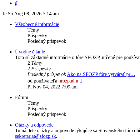
Hľadať
Je So Aug 08, 2026 5:14 am
Všeobecné informácie
Témy
Príspevky
Posledný príspevok
Úvodné čítanie
Toto sú základné informácie o fóre SFOZP, určené pre používat
2
Témy
2
Príspevky
Posledný príspevok
Ako na SFOZP fóre vytvárať pr…
Zobraziť
od používateľa
nrozpadm
posledný
Pi Nov 04, 2022 7:09 am
príspevok
Fórum
Témy
Príspevky
Posledný príspevok
Otázky a odpovede
Tu nájdete otázky a odpovede týkajúce sa Slovenského fóra ob
sekretariat@sfozp.sk
.