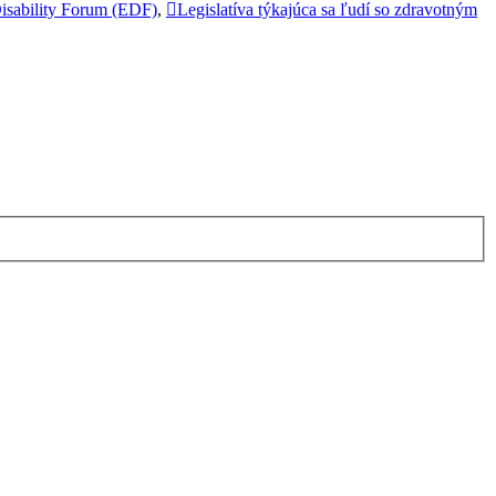
isability Forum (EDF)
,
Legislatíva týkajúca sa ľudí so zdravotným