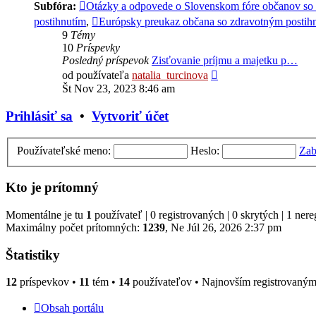
Subfóra:
Otázky a odpovede o Slovenskom fóre občanov so
postihnutím
,
Európsky preukaz občana so zdravotným postih
9
Témy
10
Príspevky
Posledný príspevok
Zisťovanie príjmu a majetku p…
Zobraziť
od používateľa
natalia_turcinova
posledný
Št Nov 23, 2023 8:46 am
príspevok
Prihlásiť sa
•
Vytvoriť účet
Používateľské meno:
Heslo:
Zab
Kto je prítomný
Momentálne je tu
1
používateľ | 0 registrovaných | 0 skrytých | 1 nere
Maximálny počet prítomných:
1239
, Ne Júl 26, 2026 2:37 pm
Štatistiky
12
príspevkov •
11
tém •
14
používateľov • Najnovším registrovaný
Obsah portálu