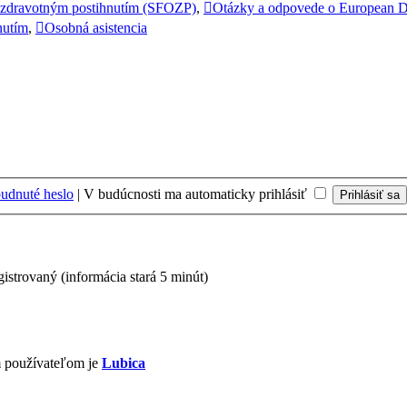
 zdravotným postihnutím (SFOZP)
,
Otázky a odpovede o European D
nutím
,
Osobná asistencia
udnuté heslo
|
V budúcnosti ma automaticky prihlásiť
gistrovaný (informácia stará 5 minút)
m používateľom je
Lubica