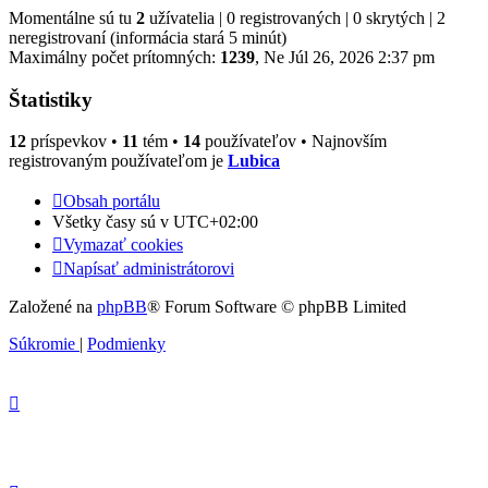
Momentálne sú tu
2
užívatelia | 0 registrovaných | 0 skrytých | 2
neregistrovaní (informácia stará 5 minút)
Maximálny počet prítomných:
1239
, Ne Júl 26, 2026 2:37 pm
Štatistiky
12
príspevkov •
11
tém •
14
používateľov • Najnovším
registrovaným používateľom je
Lubica
Obsah portálu
Všetky časy sú v
UTC+02:00
Vymazať cookies
Napísať administrátorovi
Založené na
phpBB
® Forum Software © phpBB Limited
Súkromie
|
Podmienky