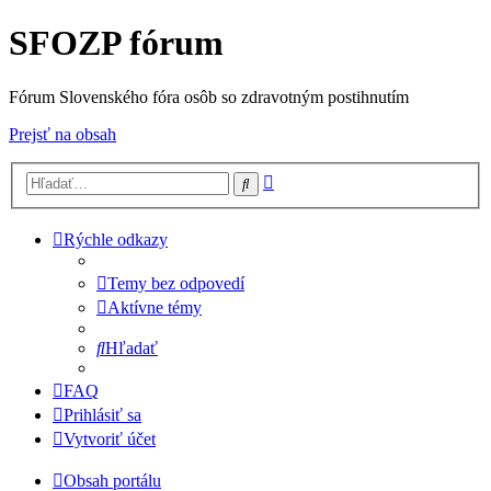
SFOZP fórum
Fórum Slovenského fóra osôb so zdravotným postihnutím
Prejsť na obsah
Rozšírené
Hľadať
vyhľadávanie
Rýchle odkazy
Temy bez odpovedí
Aktívne témy
Hľadať
FAQ
Prihlásiť sa
Vytvoriť účet
Obsah portálu