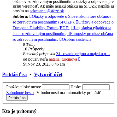
občanov so zdravotným postihnutím a otázky a odpovede pre
širšiu verejnosť. Ak máte nejakú otázku na SFOZP, napíšte ju
prosím na
sekretariat@sfozp.sk
.
Subfóra:
Otázky a odpovede o Slovenskom fóre občanov
so zdravotným postihnutím (SFOZP)
,
Otázky a odpovede o
European Disability Forum (EDF)
,
Legislatíva týkajúca sa
ľudí so zdravotným postihnutím
,
Európsky preukaz občana
so zdravotným postihnutím
,
Osobná asistencia
9
Témy
10
Príspevky
Posledný príspevok
Zisťovanie príjmu a majetku p…
Zobraziť
od používateľa
natalia_turcinova
posledný
Št Nov 23, 2023 8:46 am
príspevok
Prihlásiť sa
•
Vytvoriť účet
Používateľské meno:
Heslo:
Zabudnuté heslo
|
V budúcnosti ma automaticky prihlásiť
Kto je prítomný