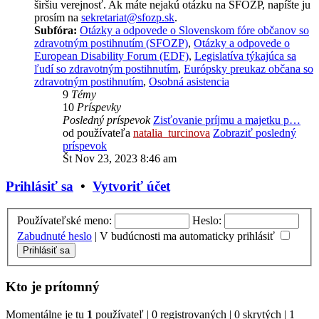
širšiu verejnosť. Ak máte nejakú otázku na SFOZP, napíšte ju
prosím na
sekretariat@sfozp.sk
.
Subfóra:
Otázky a odpovede o Slovenskom fóre občanov so
zdravotným postihnutím (SFOZP)
,
Otázky a odpovede o
European Disability Forum (EDF)
,
Legislatíva týkajúca sa
ľudí so zdravotným postihnutím
,
Európsky preukaz občana so
zdravotným postihnutím
,
Osobná asistencia
9
Témy
10
Príspevky
Posledný príspevok
Zisťovanie príjmu a majetku p…
od používateľa
natalia_turcinova
Zobraziť posledný
príspevok
Št Nov 23, 2023 8:46 am
Prihlásiť sa
•
Vytvoriť účet
Používateľské meno:
Heslo:
Zabudnuté heslo
|
V budúcnosti ma automaticky prihlásiť
Kto je prítomný
Momentálne je tu
1
používateľ | 0 registrovaných | 0 skrytých | 1