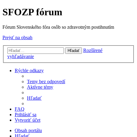
SFOZP fórum
Fórum Slovenského fóra osôb so zdravotným postihnutím
Prejsť na obsah
Rozšírené
Hľadať
vyhľadávanie
Rýchle odkazy
Temy bez odpovedí
Aktívne témy
Hľadať
FAQ
Prihlásiť sa
Vytvoriť účet
Obsah portálu
Hľadať