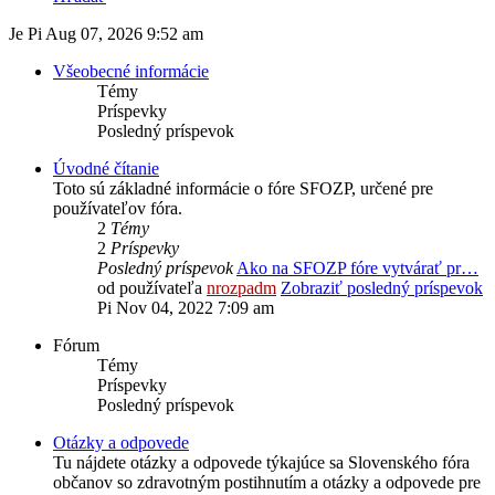
Je Pi Aug 07, 2026 9:52 am
Všeobecné informácie
Témy
Príspevky
Posledný príspevok
Úvodné čítanie
Toto sú základné informácie o fóre SFOZP, určené pre
používateľov fóra.
2
Témy
2
Príspevky
Posledný príspevok
Ako na SFOZP fóre vytvárať pr…
od používateľa
nrozpadm
Zobraziť posledný príspevok
Pi Nov 04, 2022 7:09 am
Fórum
Témy
Príspevky
Posledný príspevok
Otázky a odpovede
Tu nájdete otázky a odpovede týkajúce sa Slovenského fóra
občanov so zdravotným postihnutím a otázky a odpovede pre