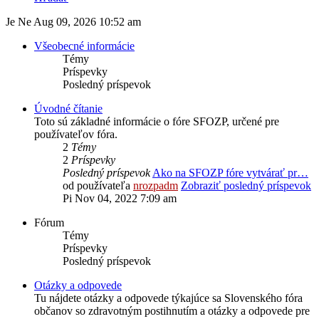
Je Ne Aug 09, 2026 10:52 am
Všeobecné informácie
Témy
Príspevky
Posledný príspevok
Úvodné čítanie
Toto sú základné informácie o fóre SFOZP, určené pre
používateľov fóra.
2
Témy
2
Príspevky
Posledný príspevok
Ako na SFOZP fóre vytvárať pr…
od používateľa
nrozpadm
Zobraziť posledný príspevok
Pi Nov 04, 2022 7:09 am
Fórum
Témy
Príspevky
Posledný príspevok
Otázky a odpovede
Tu nájdete otázky a odpovede týkajúce sa Slovenského fóra
občanov so zdravotným postihnutím a otázky a odpovede pre