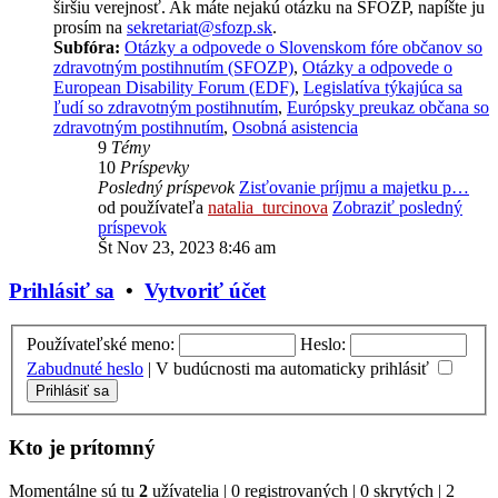
širšiu verejnosť. Ak máte nejakú otázku na SFOZP, napíšte ju
prosím na
sekretariat@sfozp.sk
.
Subfóra:
Otázky a odpovede o Slovenskom fóre občanov so
zdravotným postihnutím (SFOZP)
,
Otázky a odpovede o
European Disability Forum (EDF)
,
Legislatíva týkajúca sa
ľudí so zdravotným postihnutím
,
Európsky preukaz občana so
zdravotným postihnutím
,
Osobná asistencia
9
Témy
10
Príspevky
Posledný príspevok
Zisťovanie príjmu a majetku p…
od používateľa
natalia_turcinova
Zobraziť posledný
príspevok
Št Nov 23, 2023 8:46 am
Prihlásiť sa
•
Vytvoriť účet
Používateľské meno:
Heslo:
Zabudnuté heslo
|
V budúcnosti ma automaticky prihlásiť
Kto je prítomný
Momentálne sú tu
2
užívatelia | 0 registrovaných | 0 skrytých | 2