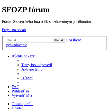
SFOZP fórum
Fórum Slovenského fóra osôb so zdravotným postihnutím
Prejsť na obsah
Rozšírené
Hľadať
vyhľadávanie
Rýchle odkazy
Temy bez odpovedí
Aktívne témy
Hľadať
FAQ
Prihlásiť sa
Vytvoriť účet
Obsah portálu
Hľadať