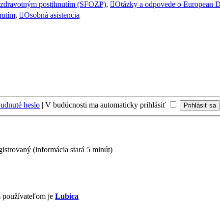
 zdravotným postihnutím (SFOZP)
,
Otázky a odpovede o European D
nutím
,
Osobná asistencia
udnuté heslo
|
V budúcnosti ma automaticky prihlásiť
gistrovaný (informácia stará 5 minút)
m používateľom je
Lubica