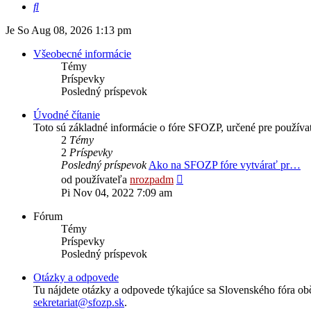
Hľadať
Je So Aug 08, 2026 1:13 pm
Všeobecné informácie
Témy
Príspevky
Posledný príspevok
Úvodné čítanie
Toto sú základné informácie o fóre SFOZP, určené pre používat
2
Témy
2
Príspevky
Posledný príspevok
Ako na SFOZP fóre vytvárať pr…
Zobraziť
od používateľa
nrozpadm
posledný
Pi Nov 04, 2022 7:09 am
príspevok
Fórum
Témy
Príspevky
Posledný príspevok
Otázky a odpovede
Tu nájdete otázky a odpovede týkajúce sa Slovenského fóra ob
sekretariat@sfozp.sk
.