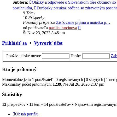
Subfóra:
Otázky a odpovede o Slovenskom fóre občanov so
postihnutím
,
Európsky preukaz občana so zdravotným postih
9
Témy
10
Príspevky
Posledný príspevok
Zisťovanie príjmu a majetku p…
Zobraziť
od používateľa
natalia_turcinova
posledný
Št Nov 23, 2023 8:46 am
príspevok
Prihlásiť sa
•
Vytvoriť účet
Používateľské meno:
Heslo:
Zab
Kto je prítomný
Momentálne je tu
1
používateľ | 0 registrovaných | 0 skrytých | 1 nere
Maximálny počet prítomných:
1239
, Ne Júl 26, 2026 2:37 pm
Štatistiky
12
príspevkov •
11
tém •
14
používateľov • Najnovším registrovaný
Obsah portálu