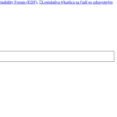
isability Forum (EDF)
,
Legislatíva týkajúca sa ľudí so zdravotným