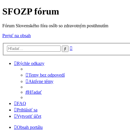
SFOZP fórum
Fórum Slovenského fóra osôb so zdravotným postihnutím
Prejsť na obsah
Rozšírené
Hľadať
vyhľadávanie
Rýchle odkazy
Temy bez odpovedí
Aktívne témy
Hľadať
FAQ
Prihlásiť sa
Vytvoriť účet
Obsah portálu