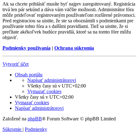
Ak sa chcete prihlásiť musíte byť najprv zaregsitrovaný. Registrácia
trvá len pár sekúnd a dáva vám väčšie možnosti. Administrátor fóra
môže prideľovať registrovaným používateľom rozšírené právomoci.
Pred registraciou sa uistite, že ste sa oboznámili s podmienkami pre
používanie tohto fóra a s dalšími pravidlami. Tiež sa uistite, že si
prečítate akékoľvek budúce pravidlá, ktoré sa na tomto fóre môžu
objaviť.
Podmienky používania
|
Ochrana súkromia
Vytvoriť účet
Obsah portálu
Napísať administrátorovi
Všetky časy sú v
UTC+02:00
Vymazať cookies
Všetky časy sú v
UTC+02:00
Vymazať cookies
Napísať administrátorovi
Založené na
phpBB
® Forum Software © phpBB Limited
Súkromie
|
Podmienky