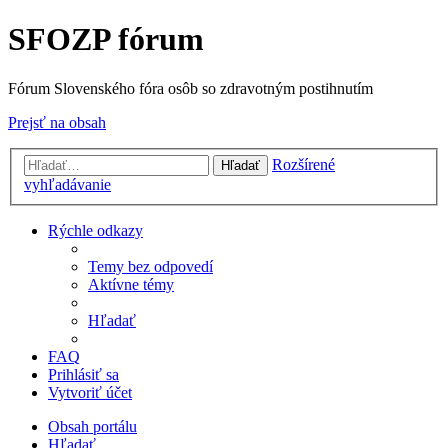
SFOZP fórum
Fórum Slovenského fóra osôb so zdravotným postihnutím
Prejsť na obsah
Rozšírené
Hľadať
vyhľadávanie
Rýchle odkazy
Temy bez odpovedí
Aktívne témy
Hľadať
FAQ
Prihlásiť sa
Vytvoriť účet
Obsah portálu
Hľadať