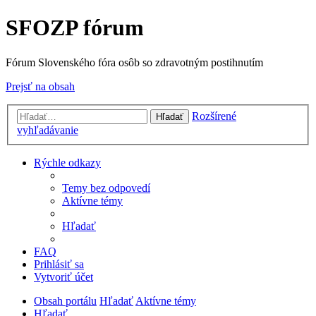
SFOZP fórum
Fórum Slovenského fóra osôb so zdravotným postihnutím
Prejsť na obsah
Rozšírené
Hľadať
vyhľadávanie
Rýchle odkazy
Temy bez odpovedí
Aktívne témy
Hľadať
FAQ
Prihlásiť sa
Vytvoriť účet
Obsah portálu
Hľadať
Aktívne témy
Hľadať