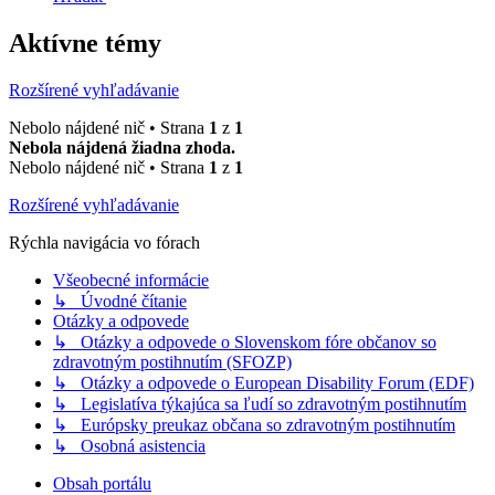
Aktívne témy
Rozšírené vyhľadávanie
Nebolo nájdené nič • Strana
1
z
1
Nebola nájdená žiadna zhoda.
Nebolo nájdené nič • Strana
1
z
1
Rozšírené vyhľadávanie
Rýchla navigácia vo fórach
Všeobecné informácie
↳ Úvodné čítanie
Otázky a odpovede
↳ Otázky a odpovede o Slovenskom fóre občanov so
zdravotným postihnutím (SFOZP)
↳ Otázky a odpovede o European Disability Forum (EDF)
↳ Legislatíva týkajúca sa ľudí so zdravotným postihnutím
↳ Európsky preukaz občana so zdravotným postihnutím
↳ Osobná asistencia
Obsah portálu