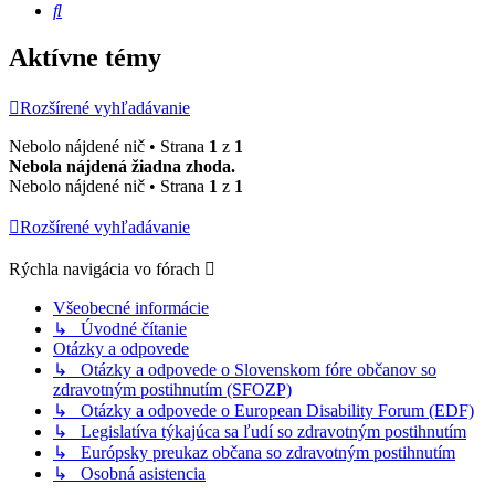
Hľadať
Aktívne témy
Rozšírené vyhľadávanie
Nebolo nájdené nič • Strana
1
z
1
Nebola nájdená žiadna zhoda.
Nebolo nájdené nič • Strana
1
z
1
Rozšírené vyhľadávanie
Rýchla navigácia vo fórach
Všeobecné informácie
↳ Úvodné čítanie
Otázky a odpovede
↳ Otázky a odpovede o Slovenskom fóre občanov so
zdravotným postihnutím (SFOZP)
↳ Otázky a odpovede o European Disability Forum (EDF)
↳ Legislatíva týkajúca sa ľudí so zdravotným postihnutím
↳ Európsky preukaz občana so zdravotným postihnutím
↳ Osobná asistencia