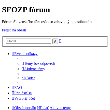
SFOZP fórum
Fórum Slovenského fóra osôb so zdravotným postihnutím
Prejsť na obsah
Rozšírené
Hľadať
vyhľadávanie
Rýchle odkazy
Temy bez odpovedí
Aktívne témy
Hľadať
FAQ
Prihlásiť sa
Vytvoriť účet
Obsah portálu
Hľadať
Aktívne témy