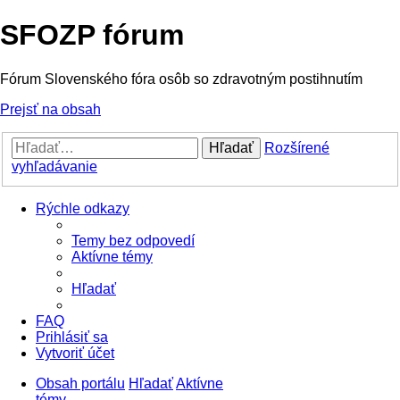
SFOZP fórum
Fórum Slovenského fóra osôb so zdravotným postihnutím
Prejsť na obsah
Hľadať
Rozšírené
vyhľadávanie
Rýchle odkazy
Temy bez odpovedí
Aktívne témy
Hľadať
FAQ
Prihlásiť sa
Vytvoriť účet
Obsah portálu
Hľadať
Aktívne
témy