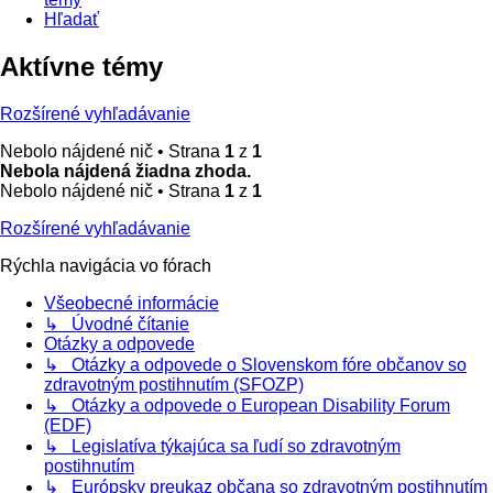
Hľadať
Aktívne témy
Rozšírené vyhľadávanie
Nebolo nájdené nič • Strana
1
z
1
Nebola nájdená žiadna zhoda.
Nebolo nájdené nič • Strana
1
z
1
Rozšírené vyhľadávanie
Rýchla navigácia vo fórach
Všeobecné informácie
↳ Úvodné čítanie
Otázky a odpovede
↳ Otázky a odpovede o Slovenskom fóre občanov so
zdravotným postihnutím (SFOZP)
↳ Otázky a odpovede o European Disability Forum
(EDF)
↳ Legislatíva týkajúca sa ľudí so zdravotným
postihnutím
↳ Európsky preukaz občana so zdravotným postihnutím