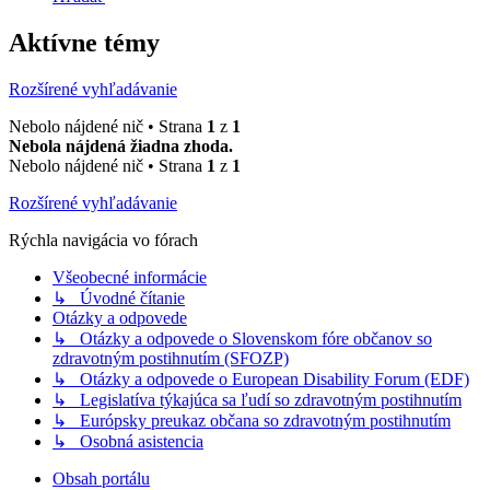
Aktívne témy
Rozšírené vyhľadávanie
Nebolo nájdené nič • Strana
1
z
1
Nebola nájdená žiadna zhoda.
Nebolo nájdené nič • Strana
1
z
1
Rozšírené vyhľadávanie
Rýchla navigácia vo fórach
Všeobecné informácie
↳ Úvodné čítanie
Otázky a odpovede
↳ Otázky a odpovede o Slovenskom fóre občanov so
zdravotným postihnutím (SFOZP)
↳ Otázky a odpovede o European Disability Forum (EDF)
↳ Legislatíva týkajúca sa ľudí so zdravotným postihnutím
↳ Európsky preukaz občana so zdravotným postihnutím
↳ Osobná asistencia
Obsah portálu