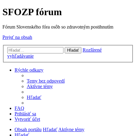
SFOZP fórum
Fórum Slovenského fóra osôb so zdravotným postihnutím
Prejsť na obsah
Rozšírené
Hľadať
vyhľadávanie
Rýchle odkazy
Temy bez odpovedí
Aktívne témy
Hľadať
FAQ
Prihlásiť sa
Vytvoriť účet
Obsah portálu
Hľadať
Aktívne témy
Hľadať