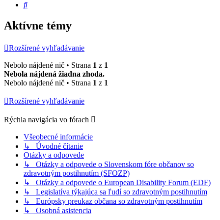
Hľadať
Aktívne témy
Rozšírené vyhľadávanie
Nebolo nájdené nič • Strana
1
z
1
Nebola nájdená žiadna zhoda.
Nebolo nájdené nič • Strana
1
z
1
Rozšírené vyhľadávanie
Rýchla navigácia vo fórach
Všeobecné informácie
↳ Úvodné čítanie
Otázky a odpovede
↳ Otázky a odpovede o Slovenskom fóre občanov so
zdravotným postihnutím (SFOZP)
↳ Otázky a odpovede o European Disability Forum (EDF)
↳ Legislatíva týkajúca sa ľudí so zdravotným postihnutím
↳ Európsky preukaz občana so zdravotným postihnutím
↳ Osobná asistencia