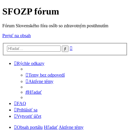
SFOZP fórum
Fórum Slovenského fóra osôb so zdravotným postihnutím
Prejsť na obsah
Rozšírené
Hľadať
vyhľadávanie
Rýchle odkazy
Temy bez odpovedí
Aktívne témy
Hľadať
FAQ
Prihlásiť sa
Vytvoriť účet
Obsah portálu
Hľadať
Aktívne témy