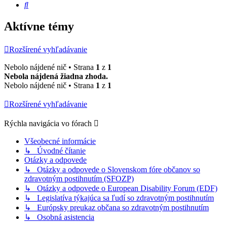
Hľadať
Aktívne témy
Rozšírené vyhľadávanie
Nebolo nájdené nič • Strana
1
z
1
Nebola nájdená žiadna zhoda.
Nebolo nájdené nič • Strana
1
z
1
Rozšírené vyhľadávanie
Rýchla navigácia vo fórach
Všeobecné informácie
↳ Úvodné čítanie
Otázky a odpovede
↳ Otázky a odpovede o Slovenskom fóre občanov so
zdravotným postihnutím (SFOZP)
↳ Otázky a odpovede o European Disability Forum (EDF)
↳ Legislatíva týkajúca sa ľudí so zdravotným postihnutím
↳ Európsky preukaz občana so zdravotným postihnutím
↳ Osobná asistencia