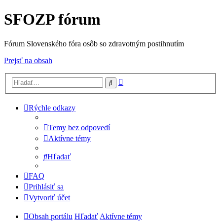
SFOZP fórum
Fórum Slovenského fóra osôb so zdravotným postihnutím
Prejsť na obsah
Rozšírené
Hľadať
vyhľadávanie
Rýchle odkazy
Temy bez odpovedí
Aktívne témy
Hľadať
FAQ
Prihlásiť sa
Vytvoriť účet
Obsah portálu
Hľadať
Aktívne témy