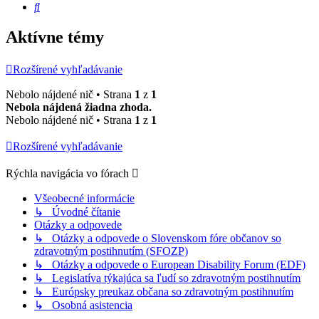
Hľadať
Aktívne témy
Rozšírené vyhľadávanie
Nebolo nájdené nič • Strana
1
z
1
Nebola nájdená žiadna zhoda.
Nebolo nájdené nič • Strana
1
z
1
Rozšírené vyhľadávanie
Rýchla navigácia vo fórach
Všeobecné informácie
↳ Úvodné čítanie
Otázky a odpovede
↳ Otázky a odpovede o Slovenskom fóre občanov so
zdravotným postihnutím (SFOZP)
↳ Otázky a odpovede o European Disability Forum (EDF)
↳ Legislatíva týkajúca sa ľudí so zdravotným postihnutím
↳ Európsky preukaz občana so zdravotným postihnutím
↳ Osobná asistencia