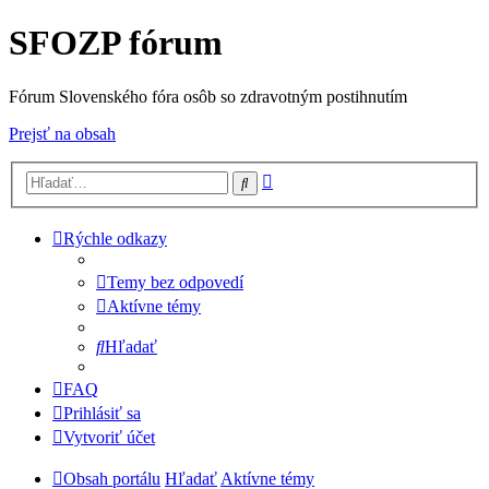
SFOZP fórum
Fórum Slovenského fóra osôb so zdravotným postihnutím
Prejsť na obsah
Rozšírené
Hľadať
vyhľadávanie
Rýchle odkazy
Temy bez odpovedí
Aktívne témy
Hľadať
FAQ
Prihlásiť sa
Vytvoriť účet
Obsah portálu
Hľadať
Aktívne témy