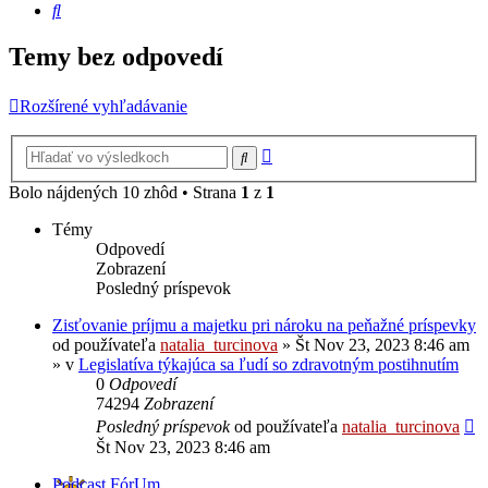
Hľadať
Temy bez odpovedí
Rozšírené vyhľadávanie
Rozšírené
Hľadať
vyhľadávanie
Bolo nájdených 10 zhôd • Strana
1
z
1
Témy
Odpovedí
Zobrazení
Posledný príspevok
Zisťovanie príjmu a majetku pri nároku na peňažné príspevky
od používateľa
natalia_turcinova
»
Št Nov 23, 2023 8:46 am
» v
Legislatíva týkajúca sa ľudí so zdravotným postihnutím
0
Odpovedí
74294
Zobrazení
Posledný príspevok
od používateľa
natalia_turcinova
Št Nov 23, 2023 8:46 am
Podcast FórUm