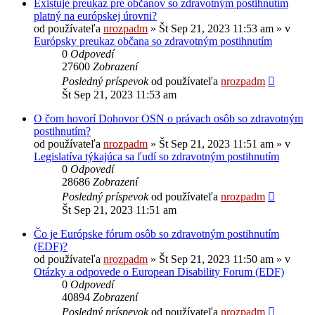
Existuje preukaz pre občanov so zdravotným postihnutím
platný na európskej úrovni?
od používateľa
nrozpadm
»
Št Sep 21, 2023 11:53 am
» v
Európsky preukaz občana so zdravotným postihnutím
0
Odpovedí
27600
Zobrazení
Posledný príspevok
od používateľa
nrozpadm
Št Sep 21, 2023 11:53 am
O čom hovorí Dohovor OSN o právach osôb so zdravotným
postihnutím?
od používateľa
nrozpadm
»
Št Sep 21, 2023 11:51 am
» v
Legislatíva týkajúca sa ľudí so zdravotným postihnutím
0
Odpovedí
28686
Zobrazení
Posledný príspevok
od používateľa
nrozpadm
Št Sep 21, 2023 11:51 am
Čo je Európske fórum osôb so zdravotným postihnutím
(EDF)?
od používateľa
nrozpadm
»
Št Sep 21, 2023 11:50 am
» v
Otázky a odpovede o European Disability Forum (EDF)
0
Odpovedí
40894
Zobrazení
Posledný príspevok
od používateľa
nrozpadm