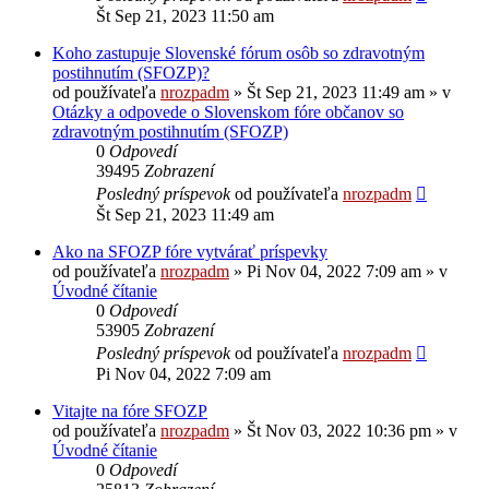
Št Sep 21, 2023 11:50 am
Koho zastupuje Slovenské fórum osôb so zdravotným
postihnutím (SFOZP)?
od používateľa
nrozpadm
»
Št Sep 21, 2023 11:49 am
» v
Otázky a odpovede o Slovenskom fóre občanov so
zdravotným postihnutím (SFOZP)
0
Odpovedí
39495
Zobrazení
Posledný príspevok
od používateľa
nrozpadm
Št Sep 21, 2023 11:49 am
Ako na SFOZP fóre vytvárať príspevky
od používateľa
nrozpadm
»
Pi Nov 04, 2022 7:09 am
» v
Úvodné čítanie
0
Odpovedí
53905
Zobrazení
Posledný príspevok
od používateľa
nrozpadm
Pi Nov 04, 2022 7:09 am
Vitajte na fóre SFOZP
od používateľa
nrozpadm
»
Št Nov 03, 2022 10:36 pm
» v
Úvodné čítanie
0
Odpovedí