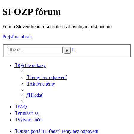
SFOZP fórum
Fórum Slovenského fóra osôb so zdravotným postihnutím
Prejsť na obsah
Rozšírené
Hľadať
vyhľadávanie
Rýchle odkazy
Temy bez odpovedí
Aktívne témy
Hľadať
FAQ
Prihlásiť sa
Vytvoriť účet
Obsah portálu
Hľadať
Temy bez odpovedí