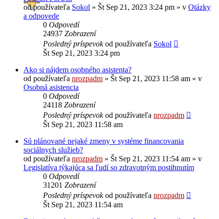
od používateľa
Sokol
»
Št Sep 21, 2023 3:24 pm
» v
Otázky
a odpovede
0
Odpovedí
24937
Zobrazení
Posledný príspevok
od používateľa
Sokol
Št Sep 21, 2023 3:24 pm
Ako si nájdem osobného asistenta?
od používateľa
nrozpadm
»
Št Sep 21, 2023 11:58 am
» v
Osobná asistencia
0
Odpovedí
24118
Zobrazení
Posledný príspevok
od používateľa
nrozpadm
Št Sep 21, 2023 11:58 am
Sú plánované nejaké zmeny v systéme financovania
sociálnych služieb?
od používateľa
nrozpadm
»
Št Sep 21, 2023 11:54 am
» v
Legislatíva týkajúca sa ľudí so zdravotným postihnutím
0
Odpovedí
31201
Zobrazení
Posledný príspevok
od používateľa
nrozpadm
Št Sep 21, 2023 11:54 am