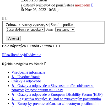
25813
Zobrazení
Posledný príspevok
od používateľa
nrozpadm
Št Nov 03, 2022 10:36 pm
Zobraziť:
Zoradiť podľa:
Smer:
Bolo nájdených 10 zhôd • Strana
1
z
1
Rozšírené vyhľadávanie
Rýchla navigácia vo fórach
Všeobecné informácie
↳ Úvodné čítanie
Otázky a odpovede
↳ Otázky a odpovede o Slovenskom fóre občanov so
zdravotným postihnutím (SFOZP)
↳ Otázky a odpovede o European Disability Forum (EDF)
↳ Legislatíva týkajúca sa ľudí so zdravotným postihnutím
↳ Európsky preukaz občana so zdravotným postihnutím