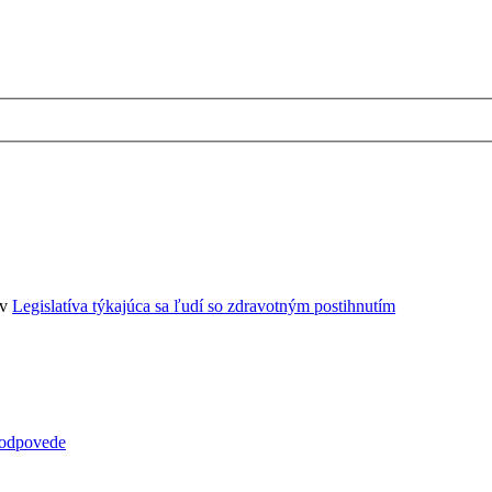
 v
Legislatíva týkajúca sa ľudí so zdravotným postihnutím
 odpovede