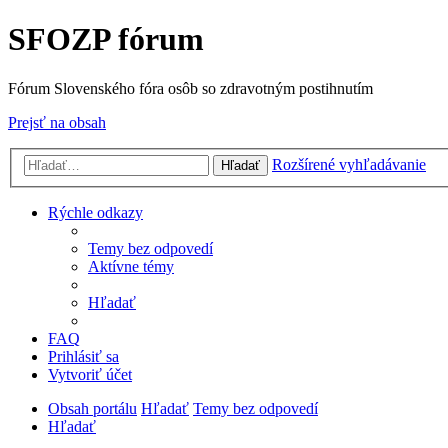
SFOZP fórum
Fórum Slovenského fóra osôb so zdravotným postihnutím
Prejsť na obsah
Rozšírené vyhľadávanie
Hľadať
Rýchle odkazy
Temy bez odpovedí
Aktívne témy
Hľadať
FAQ
Prihlásiť sa
Vytvoriť účet
Obsah portálu
Hľadať
Temy bez odpovedí
Hľadať