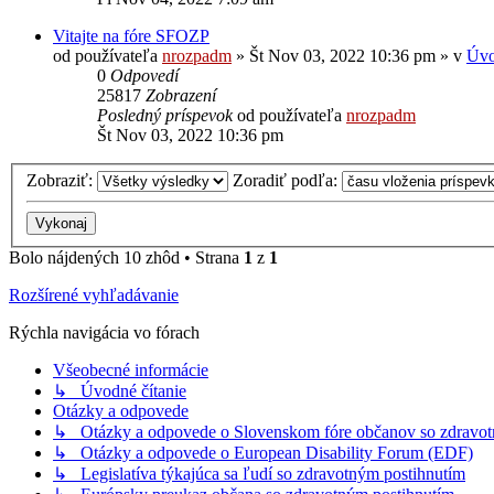
Vitajte na fóre SFOZP
od používateľa
nrozpadm
»
Št Nov 03, 2022 10:36 pm
» v
Úvo
0
Odpovedí
25817
Zobrazení
Posledný príspevok
od používateľa
nrozpadm
Št Nov 03, 2022 10:36 pm
Zobraziť:
Zoradiť podľa:
Bolo nájdených 10 zhôd • Strana
1
z
1
Rozšírené vyhľadávanie
Rýchla navigácia vo fórach
Všeobecné informácie
↳ Úvodné čítanie
Otázky a odpovede
↳ Otázky a odpovede o Slovenskom fóre občanov so zdravo
↳ Otázky a odpovede o European Disability Forum (EDF)
↳ Legislatíva týkajúca sa ľudí so zdravotným postihnutím