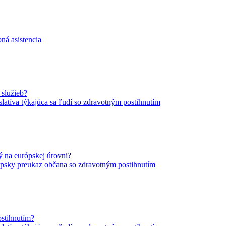
ná asistencia
 služieb?
slatíva týkajúca sa ľudí so zdravotným postihnutím
ý na európskej úrovni?
psky preukaz občana so zdravotným postihnutím
stihnutím?