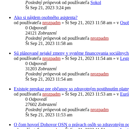
Posledný príspevok
od používateľa
Sokol
Št Sep 21, 2023 3:24 pm
Ako si nájdem osobného asistenta?
od používateľa
nrozpadm
»
Št Sep 21, 2023 11:58 am
» v
Osob
0
Odpovedí
24121
Zobrazení
Posledný príspevok
od používateľa
nrozpadm
Št Sep 21, 2023 11:58 am
Sú plánované nejaké zmeny v systéme financovania sociálnych
od používateľa
nrozpadm
»
Št Sep 21, 2023 11:54 am
» v
Legi
0
Odpovedí
31203
Zobrazení
Posledný príspevok
od používateľa
nrozpadm
Št Sep 21, 2023 11:54 am
Existuje preukaz pre občanov so zdravotným postihnutím platn
od používateľa
nrozpadm
»
Št Sep 21, 2023 11:53 am
» v
Euró
0
Odpovedí
27602
Zobrazení
Posledný príspevok
od používateľa
nrozpadm
Št Sep 21, 2023 11:53 am
O čom hovorí Dohovor OSN o právach osôb so zdravotným po