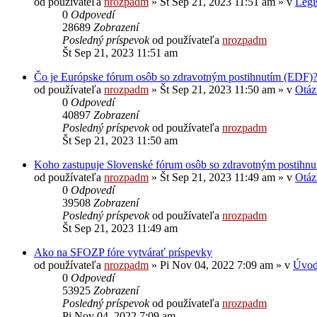
od používateľa
nrozpadm
»
Št Sep 21, 2023 11:51 am
» v
Legi
0
Odpovedí
28689
Zobrazení
Posledný príspevok
od používateľa
nrozpadm
Št Sep 21, 2023 11:51 am
Čo je Európske fórum osôb so zdravotným postihnutím (EDF)
od používateľa
nrozpadm
»
Št Sep 21, 2023 11:50 am
» v
Otáz
0
Odpovedí
40897
Zobrazení
Posledný príspevok
od používateľa
nrozpadm
Št Sep 21, 2023 11:50 am
Koho zastupuje Slovenské fórum osôb so zdravotným postihn
od používateľa
nrozpadm
»
Št Sep 21, 2023 11:49 am
» v
Otáz
0
Odpovedí
39508
Zobrazení
Posledný príspevok
od používateľa
nrozpadm
Št Sep 21, 2023 11:49 am
Ako na SFOZP fóre vytvárať príspevky
od používateľa
nrozpadm
»
Pi Nov 04, 2022 7:09 am
» v
Úvod
0
Odpovedí
53925
Zobrazení
Posledný príspevok
od používateľa
nrozpadm
Pi Nov 04, 2022 7:09 am