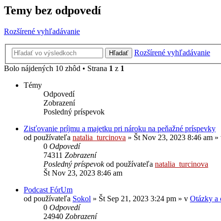
Temy bez odpovedí
Rozšírené vyhľadávanie
Rozšírené vyhľadávanie
Hľadať
Bolo nájdených 10 zhôd • Strana
1
z
1
Témy
Odpovedí
Zobrazení
Posledný príspevok
Zisťovanie príjmu a majetku pri nároku na peňažné príspevky
od používateľa
natalia_turcinova
»
Št Nov 23, 2023 8:46 am
»
0
Odpovedí
74311
Zobrazení
Posledný príspevok
od používateľa
natalia_turcinova
Št Nov 23, 2023 8:46 am
Podcast FórUm
od používateľa
Sokol
»
Št Sep 21, 2023 3:24 pm
» v
Otázky a
0
Odpovedí
24940
Zobrazení