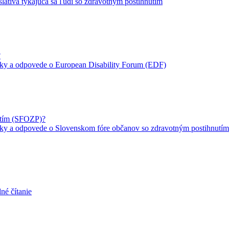
slatíva týkajúca sa ľudí so zdravotným postihnutím
?
ky a odpovede o European Disability Forum (EDF)
utím (SFOZP)?
ky a odpovede o Slovenskom fóre občanov so zdravotným postihnutí
né čítanie