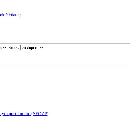
dné čítanie
Smer:
tným postihnutím (SFOZP)