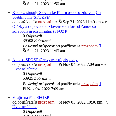
Št Sep 21, 2023 11:50 am
Koho zastupuje Slovenské fórum osôb so zdravotným
postihnutím (SFOZP)?
od používateľa
nrozpadm
»
Št Sep 21, 2023 11:49 am
» v
Otázky a odpovede o Slovenskom fóre občanov so
zdravotným postihnutím (SFOZP)
0
Odpovedí
39508
Zobrazení
Posledný príspevok
od používateľa
nrozpadm
Št Sep 21, 2023 11:49 am
Ako na SFOZP fóre vytvárať príspevky
od používateľa
nrozpadm
»
Pi Nov 04, 2022 7:09 am
» v
Úvodné čítanie
0
Odpovedí
53925
Zobrazení
Posledný príspevok
od používateľa
nrozpadm
Pi Nov 04, 2022 7:09 am
Vitajte na fóre SFOZP
od používateľa
nrozpadm
»
Št Nov 03, 2022 10:36 pm
» v
Úvodné čítanie
0
Odpovedí