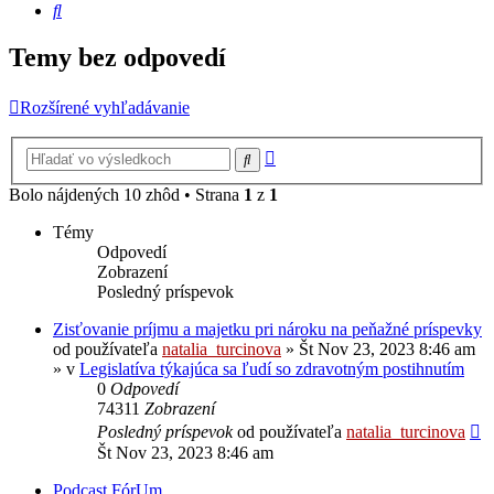
Hľadať
Temy bez odpovedí
Rozšírené vyhľadávanie
Rozšírené
Hľadať
vyhľadávanie
Bolo nájdených 10 zhôd • Strana
1
z
1
Témy
Odpovedí
Zobrazení
Posledný príspevok
Zisťovanie príjmu a majetku pri nároku na peňažné príspevky
od používateľa
natalia_turcinova
»
Št Nov 23, 2023 8:46 am
» v
Legislatíva týkajúca sa ľudí so zdravotným postihnutím
0
Odpovedí
74311
Zobrazení
Posledný príspevok
od používateľa
natalia_turcinova
Št Nov 23, 2023 8:46 am
Podcast FórUm