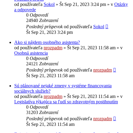
od používateľa
Sokol
»
Št Sep 21, 2023 3:24 pm
» v
Otázky
a odpovede
0
Odpovedí
24940
Zobrazení
Posledný príspevok
od používateľa
Sokol
Št Sep 21, 2023 3:24 pm
Ako si nájdem osobného asistenta?
od používateľa
nrozpadm
»
Št Sep 21, 2023 11:58 am
» v
Osobná asistencia
0
Odpovedí
24121
Zobrazení
Posledný príspevok
od používateľa
nrozpadm
Št Sep 21, 2023 11:58 am
Sú plánované nejaké zmeny v systéme financovania
sociálnych služieb?
od používateľa
nrozpadm
»
Št Sep 21, 2023 11:54 am
» v
Legislatíva týkajúca sa ľudí so zdravotným postihnutím
0
Odpovedí
31203
Zobrazení
Posledný príspevok
od používateľa
nrozpadm
Št Sep 21, 2023 11:54 am