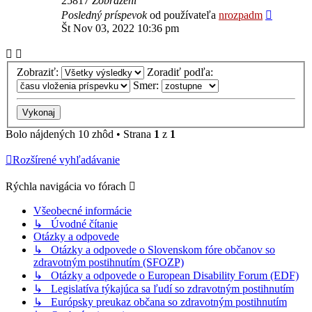
25817
Zobrazení
Posledný príspevok
od používateľa
nrozpadm
Št Nov 03, 2022 10:36 pm
Zobraziť:
Zoradiť podľa:
Smer:
Bolo nájdených 10 zhôd • Strana
1
z
1
Rozšírené vyhľadávanie
Rýchla navigácia vo fórach
Všeobecné informácie
↳ Úvodné čítanie
Otázky a odpovede
↳ Otázky a odpovede o Slovenskom fóre občanov so
zdravotným postihnutím (SFOZP)
↳ Otázky a odpovede o European Disability Forum (EDF)
↳ Legislatíva týkajúca sa ľudí so zdravotným postihnutím
↳ Európsky preukaz občana so zdravotným postihnutím