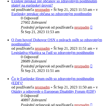
Existuje preukaz pre občanov so zdravotným postihnutím
platný na európskej úrovni?
od používateľa
nrozpadm
»
Št Sep 21, 2023 11:53 am
» v
Európsky preukaz občana so zdravotným postihnutím
0
Odpovedí
27602
Zobrazení
Posledný príspevok
od používateľa
nrozpadm
Št Sep 21, 2023 11:53 am
O čom hovorí Dohovor OSN o právach osôb so zdravotným
postihnutím?
od používateľa
nrozpadm
»
Št Sep 21, 2023 11:51 am
» v
Legislatíva týkajúca sa ľudí so zdravotným postihnutím
0
Odpovedí
28689
Zobrazení
Posledný príspevok
od používateľa
nrozpadm
Št Sep 21, 2023 11:51 am
Čo je Európske fórum osôb so zdravotným postihnutím
(EDF)?
od používateľa
nrozpadm
»
Št Sep 21, 2023 11:50 am
» v
Otázky a odpovede o European Disability Forum (EDF)
0
Odpovedí
40897
Zobrazení
Posledný príspevok
od používateľa
nrozpadm