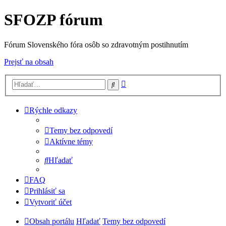
SFOZP fórum
Fórum Slovenského fóra osôb so zdravotným postihnutím
Prejsť na obsah
Rozšírené
Hľadať
vyhľadávanie
Rýchle odkazy
Temy bez odpovedí
Aktívne témy
Hľadať
FAQ
Prihlásiť sa
Vytvoriť účet
Obsah portálu
Hľadať
Temy bez odpovedí