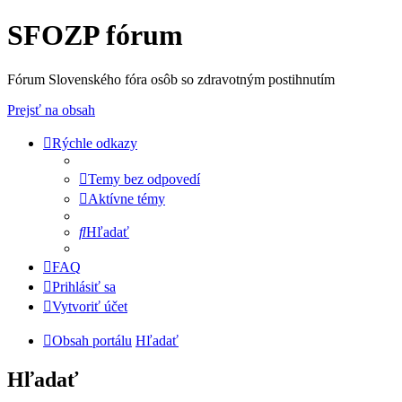
SFOZP fórum
Fórum Slovenského fóra osôb so zdravotným postihnutím
Prejsť na obsah
Rýchle odkazy
Temy bez odpovedí
Aktívne témy
Hľadať
FAQ
Prihlásiť sa
Vytvoriť účet
Obsah portálu
Hľadať
Hľadať