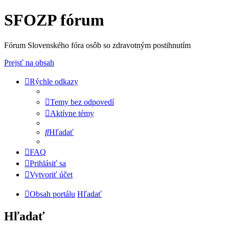
SFOZP fórum
Fórum Slovenského fóra osôb so zdravotným postihnutím
Prejsť na obsah
Rýchle odkazy
Temy bez odpovedí
Aktívne témy
Hľadať
FAQ
Prihlásiť sa
Vytvoriť účet
Obsah portálu
Hľadať
Hľadať