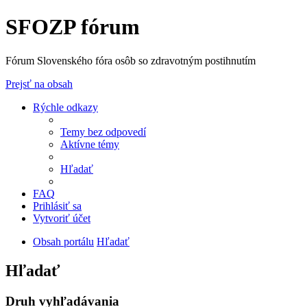
SFOZP fórum
Fórum Slovenského fóra osôb so zdravotným postihnutím
Prejsť na obsah
Rýchle odkazy
Temy bez odpovedí
Aktívne témy
Hľadať
FAQ
Prihlásiť sa
Vytvoriť účet
Obsah portálu
Hľadať
Hľadať
Druh vyhľadávania