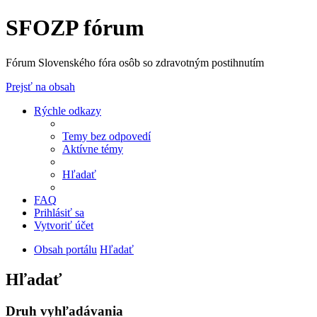
SFOZP fórum
Fórum Slovenského fóra osôb so zdravotným postihnutím
Prejsť na obsah
Rýchle odkazy
Temy bez odpovedí
Aktívne témy
Hľadať
FAQ
Prihlásiť sa
Vytvoriť účet
Obsah portálu
Hľadať
Hľadať
Druh vyhľadávania