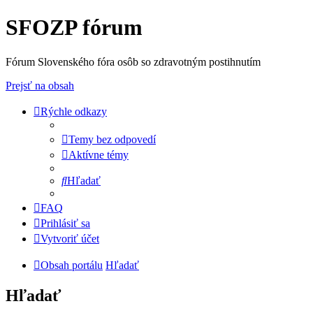
SFOZP fórum
Fórum Slovenského fóra osôb so zdravotným postihnutím
Prejsť na obsah
Rýchle odkazy
Temy bez odpovedí
Aktívne témy
Hľadať
FAQ
Prihlásiť sa
Vytvoriť účet
Obsah portálu
Hľadať
Hľadať