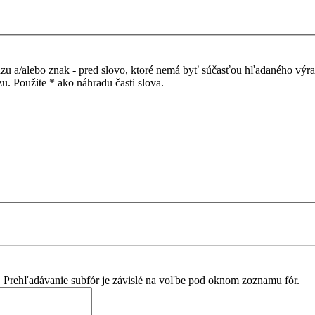
azu a/alebo znak
-
pred slovo, ktoré nemá byť súčasťou hľadaného výr
. Použite * ako náhradu časti slova.
. Prehľadávanie subfór je závislé na voľbe pod oknom zoznamu fór.