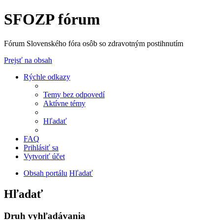
SFOZP fórum
Fórum Slovenského fóra osôb so zdravotným postihnutím
Prejsť na obsah
Rýchle odkazy
Temy bez odpovedí
Aktívne témy
Hľadať
FAQ
Prihlásiť sa
Vytvoriť účet
Obsah portálu
Hľadať
Hľadať
Druh vyhľadávania