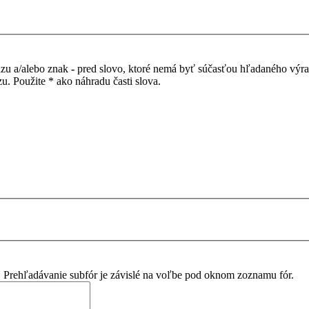
azu a/alebo znak
-
pred slovo, ktoré nemá byť súčasťou hľadaného výr
. Použite * ako náhradu časti slova.
. Prehľadávanie subfór je závislé na voľbe pod oknom zoznamu fór.