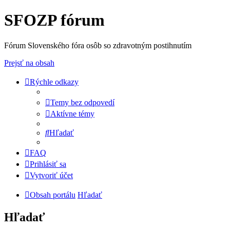
SFOZP fórum
Fórum Slovenského fóra osôb so zdravotným postihnutím
Prejsť na obsah
Rýchle odkazy
Temy bez odpovedí
Aktívne témy
Hľadať
FAQ
Prihlásiť sa
Vytvoriť účet
Obsah portálu
Hľadať
Hľadať