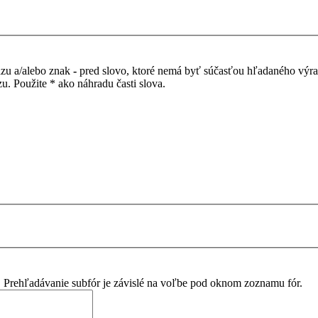
azu a/alebo znak
-
pred slovo, ktoré nemá byť súčasťou hľadaného výr
. Použite * ako náhradu časti slova.
. Prehľadávanie subfór je závislé na voľbe pod oknom zoznamu fór.