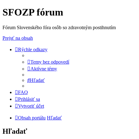
SFOZP fórum
Fórum Slovenského fóra osôb so zdravotným postihnutím
Prejsť na obsah
Rýchle odkazy
Temy bez odpovedí
Aktívne témy
Hľadať
FAQ
Prihlásiť sa
Vytvoriť účet
Obsah portálu
Hľadať
Hľadať