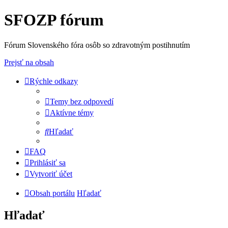
SFOZP fórum
Fórum Slovenského fóra osôb so zdravotným postihnutím
Prejsť na obsah
Rýchle odkazy
Temy bez odpovedí
Aktívne témy
Hľadať
FAQ
Prihlásiť sa
Vytvoriť účet
Obsah portálu
Hľadať
Hľadať