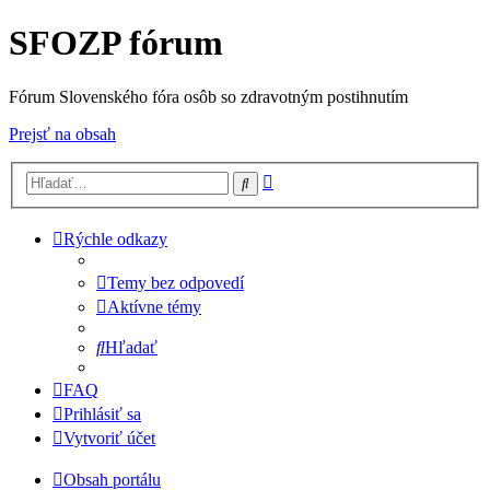
SFOZP fórum
Fórum Slovenského fóra osôb so zdravotným postihnutím
Prejsť na obsah
Rozšírené
Hľadať
vyhľadávanie
Rýchle odkazy
Temy bez odpovedí
Aktívne témy
Hľadať
FAQ
Prihlásiť sa
Vytvoriť účet
Obsah portálu