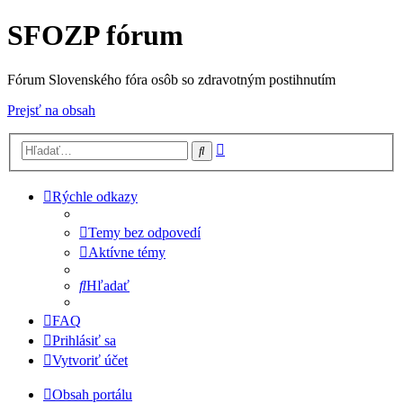
SFOZP fórum
Fórum Slovenského fóra osôb so zdravotným postihnutím
Prejsť na obsah
Rozšírené
Hľadať
vyhľadávanie
Rýchle odkazy
Temy bez odpovedí
Aktívne témy
Hľadať
FAQ
Prihlásiť sa
Vytvoriť účet
Obsah portálu