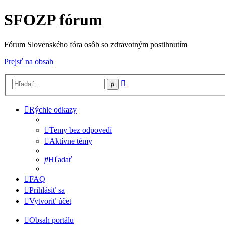
SFOZP fórum
Fórum Slovenského fóra osôb so zdravotným postihnutím
Prejsť na obsah
Rozšírené
Hľadať
vyhľadávanie
Rýchle odkazy
Temy bez odpovedí
Aktívne témy
Hľadať
FAQ
Prihlásiť sa
Vytvoriť účet
Obsah portálu