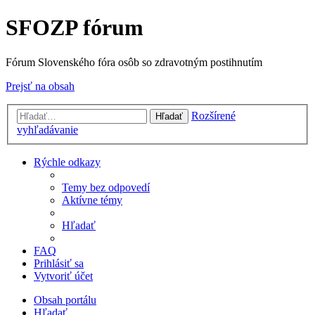
SFOZP fórum
Fórum Slovenského fóra osôb so zdravotným postihnutím
Prejsť na obsah
Rozšírené
Hľadať
vyhľadávanie
Rýchle odkazy
Temy bez odpovedí
Aktívne témy
Hľadať
FAQ
Prihlásiť sa
Vytvoriť účet
Obsah portálu
Hľadať