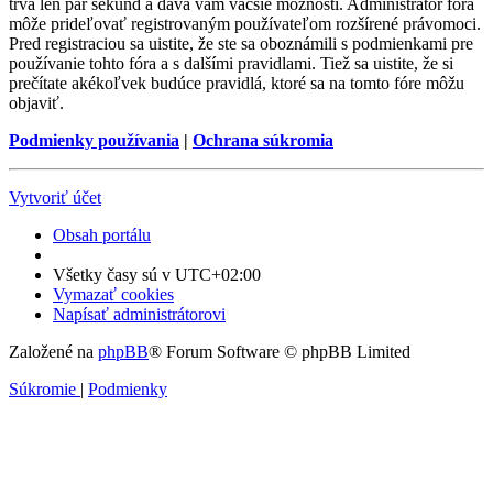
trvá len pár sekúnd a dáva vám väčšie možnosti. Administrátor fóra
môže prideľovať registrovaným používateľom rozšírené právomoci.
Pred registraciou sa uistite, že ste sa oboznámili s podmienkami pre
používanie tohto fóra a s dalšími pravidlami. Tiež sa uistite, že si
prečítate akékoľvek budúce pravidlá, ktoré sa na tomto fóre môžu
objaviť.
Podmienky používania
|
Ochrana súkromia
Vytvoriť účet
Obsah portálu
Všetky časy sú v
UTC+02:00
Vymazať cookies
Napísať administrátorovi
Založené na
phpBB
® Forum Software © phpBB Limited
Súkromie
|
Podmienky