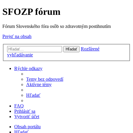
SFOZP fórum
Fórum Slovenského fóra osôb so zdravotným postihnutím
Prejsť na obsah
Rozšírené
Hľadať
vyhľadávanie
Rýchle odkazy
Temy bez odpovedí
Aktívne témy
Hľadať
FAQ
Prihlásiť sa
Vytvoriť účet
Obsah portálu
Hľadať