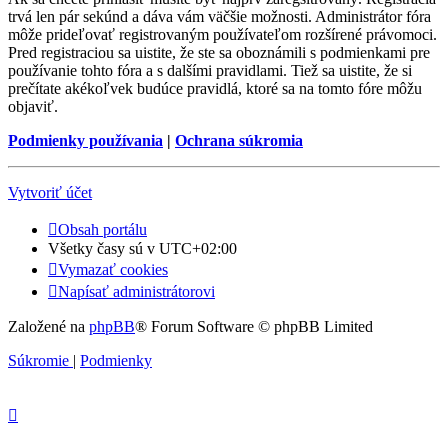
trvá len pár sekúnd a dáva vám väčšie možnosti. Administrátor fóra
môže prideľovať registrovaným používateľom rozšírené právomoci.
Pred registraciou sa uistite, že ste sa oboznámili s podmienkami pre
používanie tohto fóra a s dalšími pravidlami. Tiež sa uistite, že si
prečítate akékoľvek budúce pravidlá, ktoré sa na tomto fóre môžu
objaviť.
Podmienky používania
|
Ochrana súkromia
Vytvoriť účet
Obsah portálu
Všetky časy sú v
UTC+02:00
Vymazať cookies
Napísať administrátorovi
Založené na
phpBB
® Forum Software © phpBB Limited
Súkromie
|
Podmienky