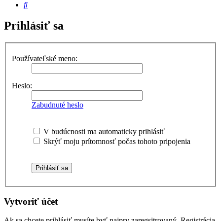
Hľadať
Prihlásiť sa
Používateľské meno:
Heslo:
Zabudnuté heslo
V budúcnosti ma automaticky prihlásiť
Skrýť moju prítomnosť počas tohoto pripojenia
Vytvoriť účet
Ak sa chcete prihlásiť musíte byť najprv zaregsitrovaný. Registrácia