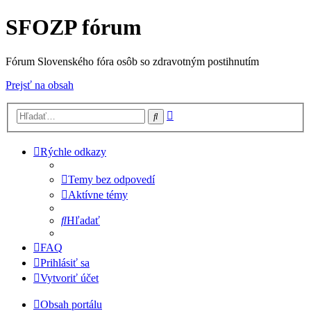
SFOZP fórum
Fórum Slovenského fóra osôb so zdravotným postihnutím
Prejsť na obsah
Rozšírené
Hľadať
vyhľadávanie
Rýchle odkazy
Temy bez odpovedí
Aktívne témy
Hľadať
FAQ
Prihlásiť sa
Vytvoriť účet
Obsah portálu