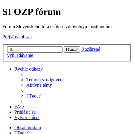
SFOZP fórum
Fórum Slovenského fóra osôb so zdravotným postihnutím
Prejsť na obsah
Rozšírené
Hľadať
vyhľadávanie
Rýchle odkazy
Temy bez odpovedí
Aktívne témy
Hľadať
FAQ
Prihlásiť sa
Vytvoriť účet
Obsah portálu
Hľadať