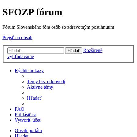
SFOZP fórum
Fórum Slovenského fóra osôb so zdravotným postihnutím
Prejsť na obsah
Rozšírené
Hľadať
vyhľadávanie
Rýchle odkazy
Temy bez odpovedí
Aktívne témy
Hľadať
FAQ
Prihlásiť sa
Vytvoriť účet
Obsah portálu
Hľadať