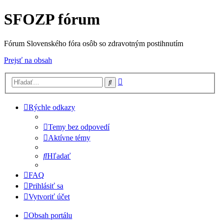
SFOZP fórum
Fórum Slovenského fóra osôb so zdravotným postihnutím
Prejsť na obsah
Rozšírené
Hľadať
vyhľadávanie
Rýchle odkazy
Temy bez odpovedí
Aktívne témy
Hľadať
FAQ
Prihlásiť sa
Vytvoriť účet
Obsah portálu