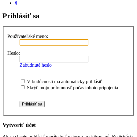
Hľadať
Prihlásiť sa
Používateľské meno:
Heslo:
Zabudnuté heslo
V budúcnosti ma automaticky prihlásiť
Skrýť moju prítomnosť počas tohoto pripojenia
Vytvoriť účet
Ak sa chcete prihlásiť musíte byť najprv zaregsitrovaný. Registrácia