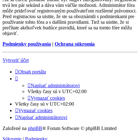
trvá len pár sekúnd a dáva vám väčšie možnosti. Administrátor fóra
môže prideľovať registrovaným používateľom rozšírené právomoci.
Pred registraciou sa uistite, že ste sa oboznámili s podmienkami pre
používanie tohto fóra a s dalšími pravidlami. Tiež sa uistite, že si
prečítate akékoľvek budúce pravidlá, ktoré sa na tomto fóre môžu
objaviť.
Podmienky používania
|
Ochrana súkromia
Vytvoriť účet
Obsah portálu
Napísať administrátorovi
Všetky časy sú v
UTC+02:00
Vymazať cookies
Všetky časy sú v
UTC+02:00
Vymazať cookies
Napísať administrátorovi
Založené na
phpBB
® Forum Software © phpBB Limited
Súkromie
|
Podmienky