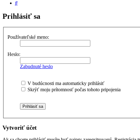
Hľadať
Prihlásiť sa
Používateľské meno:
Heslo:
Zabudnuté heslo
V budúcnosti ma automaticky prihlásiť
Skrýť moju prítomnosť počas tohoto pripojenia
Vytvoriť účet
Ak sa chcete prihlásiť musíte byť najprv zaregsitrovaný. Registráci