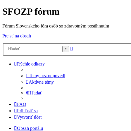
SFOZP fórum
Fórum Slovenského fóra osôb so zdravotným postihnutím
Prejsť na obsah
Rozšírené
Hľadať
vyhľadávanie
Rýchle odkazy
Temy bez odpovedí
Aktívne témy
Hľadať
FAQ
Prihlásiť sa
Vytvoriť účet
Obsah portálu