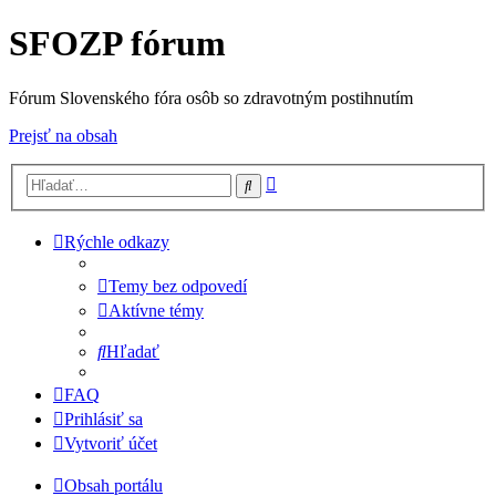
SFOZP fórum
Fórum Slovenského fóra osôb so zdravotným postihnutím
Prejsť na obsah
Rozšírené
Hľadať
vyhľadávanie
Rýchle odkazy
Temy bez odpovedí
Aktívne témy
Hľadať
FAQ
Prihlásiť sa
Vytvoriť účet
Obsah portálu