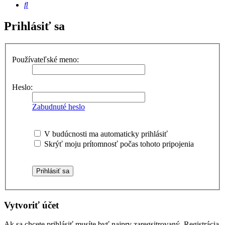
Hľadať
Prihlásiť sa
Používateľské meno:
Heslo:
Zabudnuté heslo
V budúcnosti ma automaticky prihlásiť
Skrýť moju prítomnosť počas tohoto pripojenia
Vytvoriť účet
Ak sa chcete prihlásiť musíte byť najprv zaregsitrovaný. Registrácia