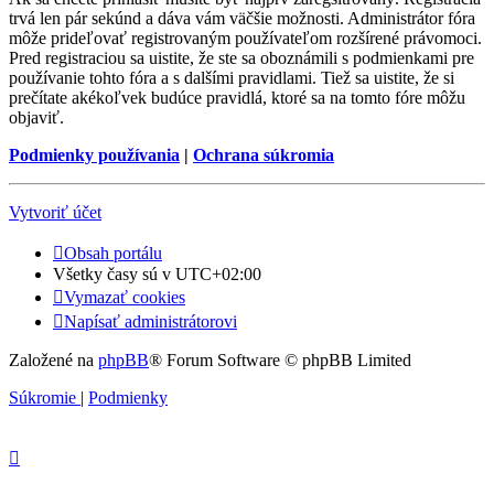
trvá len pár sekúnd a dáva vám väčšie možnosti. Administrátor fóra
môže prideľovať registrovaným používateľom rozšírené právomoci.
Pred registraciou sa uistite, že ste sa oboznámili s podmienkami pre
používanie tohto fóra a s dalšími pravidlami. Tiež sa uistite, že si
prečítate akékoľvek budúce pravidlá, ktoré sa na tomto fóre môžu
objaviť.
Podmienky používania
|
Ochrana súkromia
Vytvoriť účet
Obsah portálu
Všetky časy sú v
UTC+02:00
Vymazať cookies
Napísať administrátorovi
Založené na
phpBB
® Forum Software © phpBB Limited
Súkromie
|
Podmienky