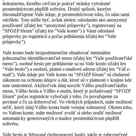
dokumentu, ktorého cieľom je pokryť stránky vytvárané
prostredníctvom phpBB softvéru. Druhý spôsob, ktorým
zhromažďujeme Vaše údaje, je prostredníctvom toho, čo nám sami
odošlete. Toto môže byť, avšak nielen: odoslaním ako anonymný
používateľ (ďalej len “anonymné príspevky”), registrovaný na
“SFOZP fórum” (ďalej len “Vaše konto”) a Vami odoslané
príspevky po registrácii a počas prihlásenia (ďalej len “Vaše
príspevky”).
Vaše konto bude bezpodmienečne obsahovať minimálne
jednoznačne identifikovateľné meno (ďalej len “Vaše používateľské
meno”), osobné heslo pre prihlásenie sa na Vaše konto (ďalej len
“Vaše heslo”) a osobnú, platnú e-mailovú adresu (ďalej len “Váš e-
mail”). Vaše údaje pre Vaše konto na “SFOZP fórum” sú chránené
zákonom na ochranu údajov a dát, ktoré sú v platnosti v krajine kde
sme umiestnení. Akýkoľvek údaj navyše Vášho používateľského
mena, Vášho hesla a Vášho e-mailu, ktorý je požadovaný “SFOZP
fórum” počas registrácie vybočujú z toho, čo považujeme za
povinné a čo za dobrovoľné. Vo všetkých prípadoch, máte možnosť
určiť, ktorý údaj Vášho konta bude verejne zobrazený. Okrem toho,
vo Vašom konte, máte možnosť zvoliť si alebo zrušiť možnosť
automaticky generovaných e-mailov prostredníctvom phpBB
softvéru.
Vaše heslo je šifrované (jednosmerný hash), takže je zabezpečené.