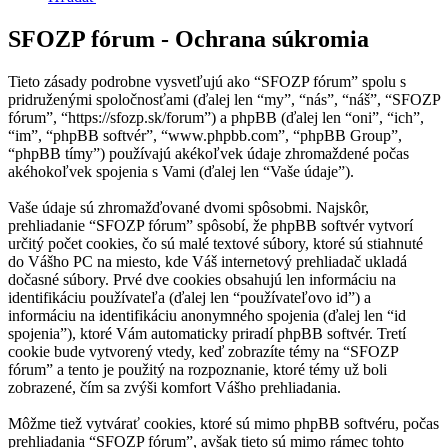
SFOZP fórum - Ochrana súkromia
Tieto zásady podrobne vysvetľujú ako “SFOZP fórum” spolu s
pridruženými spoločnosťami (ďalej len “my”, “nás”, “náš”, “SFOZP
fórum”, “https://sfozp.sk/forum”) a phpBB (ďalej len “oni”, “ich”,
“im”, “phpBB softvér”, “www.phpbb.com”, “phpBB Group”,
“phpBB tímy”) používajú akékoľvek údaje zhromaždené počas
akéhokoľvek spojenia s Vami (ďalej len “Vaše údaje”).
Vaše údaje sú zhromažďované dvomi spôsobmi. Najskôr,
prehliadanie “SFOZP fórum” spôsobí, že phpBB softvér vytvorí
určitý počet cookies, čo sú malé textové súbory, ktoré sú stiahnuté
do Vášho PC na miesto, kde Váš internetový prehliadač ukladá
dočasné súbory. Prvé dve cookies obsahujú len informáciu na
identifikáciu používateľa (ďalej len “používateľovo id”) a
informáciu na identifikáciu anonymného spojenia (ďalej len “id
spojenia”), ktoré Vám automaticky priradí phpBB softvér. Tretí
cookie bude vytvorený vtedy, keď zobrazíte témy na “SFOZP
fórum” a tento je použitý na rozpoznanie, ktoré témy už boli
zobrazené, čím sa zvýši komfort Vášho prehliadania.
Môžme tiež vytvárať cookies, ktoré sú mimo phpBB softvéru, počas
prehliadania “SFOZP fórum”, avšak tieto sú mimo rámec tohto