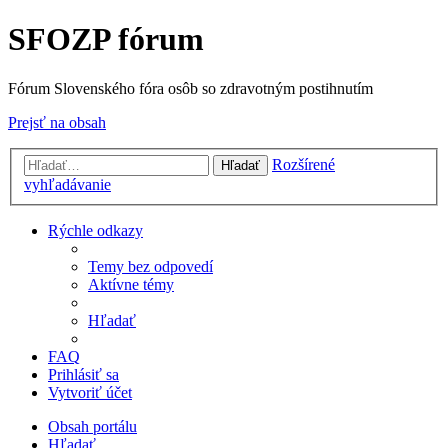
SFOZP fórum
Fórum Slovenského fóra osôb so zdravotným postihnutím
Prejsť na obsah
Rozšírené
Hľadať
vyhľadávanie
Rýchle odkazy
Temy bez odpovedí
Aktívne témy
Hľadať
FAQ
Prihlásiť sa
Vytvoriť účet
Obsah portálu
Hľadať