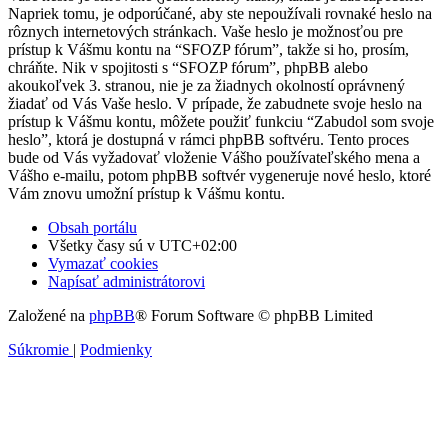
Napriek tomu, je odporúčané, aby ste nepoužívali rovnaké heslo na
rôznych internetových stránkach. Vaše heslo je možnosťou pre
prístup k Vášmu kontu na “SFOZP fórum”, takže si ho, prosím,
chráňte. Nik v spojitosti s “SFOZP fórum”, phpBB alebo
akoukoľvek 3. stranou, nie je za žiadnych okolností oprávnený
žiadať od Vás Vaše heslo. V prípade, že zabudnete svoje heslo na
prístup k Vášmu kontu, môžete použiť funkciu “Zabudol som svoje
heslo”, ktorá je dostupná v rámci phpBB softvéru. Tento proces
bude od Vás vyžadovať vloženie Vášho používateľského mena a
Vášho e-mailu, potom phpBB softvér vygeneruje nové heslo, ktoré
Vám znovu umožní prístup k Vášmu kontu.
Obsah portálu
Všetky časy sú v
UTC+02:00
Vymazať cookies
Napísať administrátorovi
Založené na
phpBB
® Forum Software © phpBB Limited
Súkromie
|
Podmienky