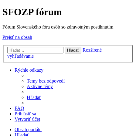
SFOZP fórum
Fórum Slovenského fóra osôb so zdravotným postihnutím
Prejsť na obsah
Rozšírené
Hľadať
vyhľadávanie
Rýchle odkazy
Temy bez odpovedí
Aktívne témy
Hľadať
FAQ
Prihlásiť sa
Vytvoriť účet
Obsah portálu
Hľadať