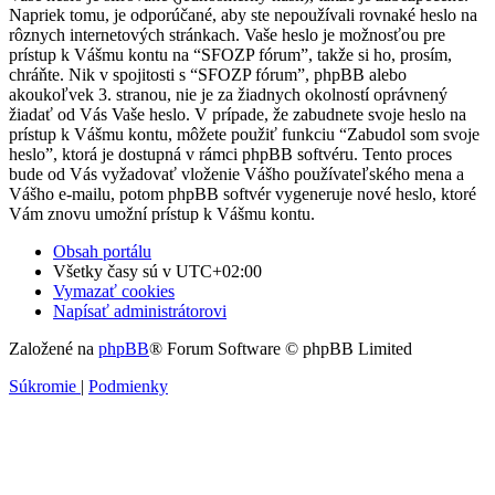
Napriek tomu, je odporúčané, aby ste nepoužívali rovnaké heslo na
rôznych internetových stránkach. Vaše heslo je možnosťou pre
prístup k Vášmu kontu na “SFOZP fórum”, takže si ho, prosím,
chráňte. Nik v spojitosti s “SFOZP fórum”, phpBB alebo
akoukoľvek 3. stranou, nie je za žiadnych okolností oprávnený
žiadať od Vás Vaše heslo. V prípade, že zabudnete svoje heslo na
prístup k Vášmu kontu, môžete použiť funkciu “Zabudol som svoje
heslo”, ktorá je dostupná v rámci phpBB softvéru. Tento proces
bude od Vás vyžadovať vloženie Vášho používateľského mena a
Vášho e-mailu, potom phpBB softvér vygeneruje nové heslo, ktoré
Vám znovu umožní prístup k Vášmu kontu.
Obsah portálu
Všetky časy sú v
UTC+02:00
Vymazať cookies
Napísať administrátorovi
Založené na
phpBB
® Forum Software © phpBB Limited
Súkromie
|
Podmienky