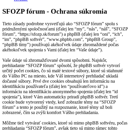
SFOZP fórum - Ochrana súkromia
Tieto zásady podrobne vysvetľujú ako “SFOZP fórum” spolu s
pridruženými spoločnosťami (ďalej len “my”, “nás”, “náš”, “SFOZP
fórum”, “https://sfozp.sk/forum”) a phpBB (ďalej len “oni”, “ich”,
“im”, “phpBB softvér”, “www.phpbb.com”, “phpBB Group”,
“phpBB tímy”) používajú akékoľvek údaje zhromaždené počas
akéhokoľvek spojenia s Vami (ďalej len “Vaše údaje”).
Vaše údaje sú zhromažďované dvomi spôsobmi. Najskôr,
prehliadanie “SFOZP fórum” spôsobí, že phpBB softvér vytvorí
určitý počet cookies, čo sú malé textové súbory, ktoré sú stiahnuté
do Vášho PC na miesto, kde Váš internetový prehliadač ukladá
dočasné súbory. Prvé dve cookies obsahujú len informáciu na
identifikáciu používateľa (ďalej len “používateľovo id”) a
informáciu na identifikáciu anonymného spojenia (ďalej len “id
spojenia”), ktoré Vám automaticky priradí phpBB softvér. Tretí
cookie bude vytvorený vtedy, keď zobrazíte témy na “SFOZP
fórum” a tento je použitý na rozpoznanie, ktoré témy už boli
zobrazené, čím sa zvýši komfort Vášho prehliadania.
Môžme tiež vytvárať cookies, ktoré sú mimo phpBB softvéru, počas
prehliadania “SFOZP fórum”, avšak tieto sú mimo rámec tohto