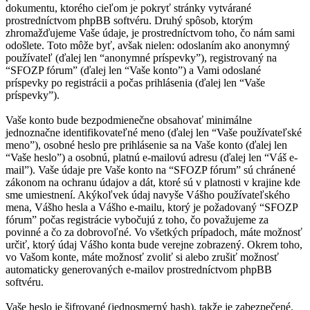
dokumentu, ktorého cieľom je pokryť stránky vytvárané
prostredníctvom phpBB softvéru. Druhý spôsob, ktorým
zhromažďujeme Vaše údaje, je prostredníctvom toho, čo nám sami
odošlete. Toto môže byť, avšak nielen: odoslaním ako anonymný
používateľ (ďalej len “anonymné príspevky”), registrovaný na
“SFOZP fórum” (ďalej len “Vaše konto”) a Vami odoslané
príspevky po registrácii a počas prihlásenia (ďalej len “Vaše
príspevky”).
Vaše konto bude bezpodmienečne obsahovať minimálne
jednoznačne identifikovateľné meno (ďalej len “Vaše používateľské
meno”), osobné heslo pre prihlásenie sa na Vaše konto (ďalej len
“Vaše heslo”) a osobnú, platnú e-mailovú adresu (ďalej len “Váš e-
mail”). Vaše údaje pre Vaše konto na “SFOZP fórum” sú chránené
zákonom na ochranu údajov a dát, ktoré sú v platnosti v krajine kde
sme umiestnení. Akýkoľvek údaj navyše Vášho používateľského
mena, Vášho hesla a Vášho e-mailu, ktorý je požadovaný “SFOZP
fórum” počas registrácie vybočujú z toho, čo považujeme za
povinné a čo za dobrovoľné. Vo všetkých prípadoch, máte možnosť
určiť, ktorý údaj Vášho konta bude verejne zobrazený. Okrem toho,
vo Vašom konte, máte možnosť zvoliť si alebo zrušiť možnosť
automaticky generovaných e-mailov prostredníctvom phpBB
softvéru.
Vaše heslo je šifrované (jednosmerný hash), takže je zabezpečené.