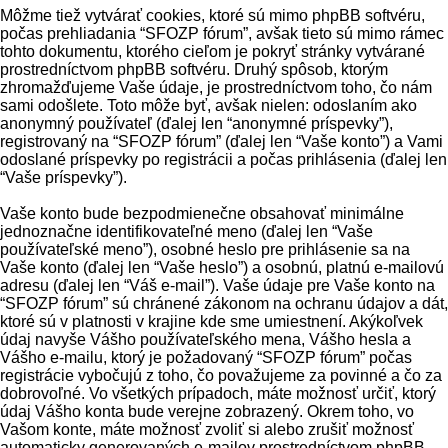
Môžme tiež vytvárať cookies, ktoré sú mimo phpBB softvéru,
počas prehliadania “SFOZP fórum”, avšak tieto sú mimo rámec
tohto dokumentu, ktorého cieľom je pokryť stránky vytvárané
prostredníctvom phpBB softvéru. Druhý spôsob, ktorým
zhromažďujeme Vaše údaje, je prostredníctvom toho, čo nám
sami odošlete. Toto môže byť, avšak nielen: odoslaním ako
anonymný používateľ (ďalej len “anonymné príspevky”),
registrovaný na “SFOZP fórum” (ďalej len “Vaše konto”) a Vami
odoslané príspevky po registrácii a počas prihlásenia (ďalej len
“Vaše príspevky”).
Vaše konto bude bezpodmienečne obsahovať minimálne
jednoznačne identifikovateľné meno (ďalej len “Vaše
používateľské meno”), osobné heslo pre prihlásenie sa na
Vaše konto (ďalej len “Vaše heslo”) a osobnú, platnú e-mailovú
adresu (ďalej len “Váš e-mail”). Vaše údaje pre Vaše konto na
“SFOZP fórum” sú chránené zákonom na ochranu údajov a dát,
ktoré sú v platnosti v krajine kde sme umiestnení. Akýkoľvek
údaj navyše Vášho používateľského mena, Vášho hesla a
Vášho e-mailu, ktorý je požadovaný “SFOZP fórum” počas
registrácie vybočujú z toho, čo považujeme za povinné a čo za
dobrovoľné. Vo všetkých prípadoch, máte možnosť určiť, ktorý
údaj Vášho konta bude verejne zobrazený. Okrem toho, vo
Vašom konte, máte možnosť zvoliť si alebo zrušiť možnosť
automaticky generovaných e-mailov prostredníctvom phpBB