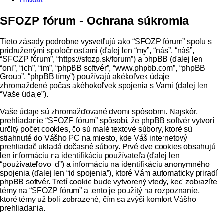
SFOZP fórum - Ochrana súkromia
Tieto zásady podrobne vysvetľujú ako “SFOZP fórum” spolu s
pridruženými spoločnosťami (ďalej len “my”, “nás”, “náš”,
“SFOZP fórum”, “https://sfozp.sk/forum”) a phpBB (ďalej len
“oni”, “ich”, “im”, “phpBB softvér”, “www.phpbb.com”, “phpBB
Group”, “phpBB tímy”) používajú akékoľvek údaje
zhromaždené počas akéhokoľvek spojenia s Vami (ďalej len
“Vaše údaje”).
Vaše údaje sú zhromažďované dvomi spôsobmi. Najskôr,
prehliadanie “SFOZP fórum” spôsobí, že phpBB softvér vytvorí
určitý počet cookies, čo sú malé textové súbory, ktoré sú
stiahnuté do Vášho PC na miesto, kde Váš internetový
prehliadač ukladá dočasné súbory. Prvé dve cookies obsahujú
len informáciu na identifikáciu používateľa (ďalej len
“používateľovo id”) a informáciu na identifikáciu anonymného
spojenia (ďalej len “id spojenia”), ktoré Vám automaticky priradí
phpBB softvér. Tretí cookie bude vytvorený vtedy, keď zobrazíte
témy na “SFOZP fórum” a tento je použitý na rozpoznanie,
ktoré témy už boli zobrazené, čím sa zvýši komfort Vášho
prehliadania.