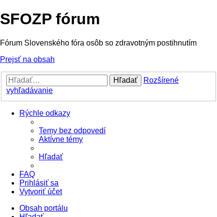
SFOZP fórum
Fórum Slovenského fóra osôb so zdravotným postihnutím
Prejsť na obsah
Hľadať
Rozšírené
vyhľadávanie
Rýchle odkazy
Temy bez odpovedí
Aktívne témy
Hľadať
FAQ
Prihlásiť sa
Vytvoriť účet
Obsah portálu
Hľadať