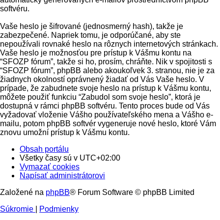
softvéru.
Vaše heslo je šifrované (jednosmerný hash), takže je
zabezpečené. Napriek tomu, je odporúčané, aby ste
nepoužívali rovnaké heslo na rôznych internetových stránkach.
Vaše heslo je možnosťou pre prístup k Vášmu kontu na
“SFOZP fórum”, takže si ho, prosím, chráňte. Nik v spojitosti s
“SFOZP fórum”, phpBB alebo akoukoľvek 3. stranou, nie je za
žiadnych okolností oprávnený žiadať od Vás Vaše heslo. V
prípade, že zabudnete svoje heslo na prístup k Vášmu kontu,
môžete použiť funkciu “Zabudol som svoje heslo”, ktorá je
dostupná v rámci phpBB softvéru. Tento proces bude od Vás
vyžadovať vloženie Vášho používateľského mena a Vášho e-
mailu, potom phpBB softvér vygeneruje nové heslo, ktoré Vám
znovu umožní prístup k Vášmu kontu.
Obsah portálu
Všetky časy sú v
UTC+02:00
Vymazať cookies
Napísať administrátorovi
Založené na
phpBB
® Forum Software © phpBB Limited
Súkromie
|
Podmienky