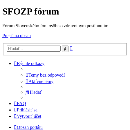
SFOZP fórum
Fórum Slovenského fóra osôb so zdravotným postihnutím
Prejsť na obsah
Rozšírené
Hľadať
vyhľadávanie
Rýchle odkazy
Temy bez odpovedí
Aktívne témy
Hľadať
FAQ
Prihlásiť sa
Vytvoriť účet
Obsah portálu