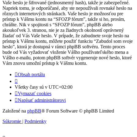
Vaše heslo je šifrované (jednosmerný hash), takže je zabezpečené.
Napriek tomu, je odporúčané, aby ste nepoužívali rovnaké heslo na
rôznych internetových stránkach. Vaše heslo je možnosťou pre
prístup k Vášmu kontu na “SFOZP fórum”, takže si ho, prosím,
chráňte. Nik v spojitosti s “SFOZP fórum”, phpBB alebo
akoukoľvek 3. stranou, nie je za žiadnych okolností oprávnený
žiadať od Vás Vaše heslo. V prípade, že zabudnete svoje heslo na
prístup k Vášmu kontu, môžete použiť funkciu “Zabudol som svoje
heslo”, ktorá je dostupná v rámci phpBB softvéru. Tento proces
bude od Vás vyžadovať vloženie Vášho používateľského mena a
Vášho e-mailu, potom phpBB softvér vygeneruje nové heslo, ktoré
Vám znovu umožní prístup k Vášmu kontu.
Obsah portálu
Všetky časy sú v
UTC+02:00
Vymazať cookies
Napísať administrátorovi
Založené na
phpBB
® Forum Software © phpBB Limited
Súkromie
|
Podmienky