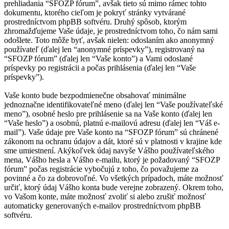
prehliadania “SFOZP fórum”, avšak tieto sú mimo rámec tohto
dokumentu, ktorého cieľom je pokryť stránky vytvárané
prostredníctvom phpBB softvéru. Druhý spôsob, ktorým
zhromažďujeme Vaše údaje, je prostredníctvom toho, čo nám sami
odošlete. Toto môže byť, avšak nielen: odoslaním ako anonymný
používateľ (ďalej len “anonymné príspevky”), registrovaný na
“SFOZP fórum” (ďalej len “Vaše konto”) a Vami odoslané
príspevky po registrácii a počas prihlásenia (ďalej len “Vaše
príspevky”).
Vaše konto bude bezpodmienečne obsahovať minimálne
jednoznačne identifikovateľné meno (ďalej len “Vaše používateľské
meno”), osobné heslo pre prihlásenie sa na Vaše konto (ďalej len
“Vaše heslo”) a osobnú, platnú e-mailovú adresu (ďalej len “Váš e-
mail”). Vaše údaje pre Vaše konto na “SFOZP fórum” sú chránené
zákonom na ochranu údajov a dát, ktoré sú v platnosti v krajine kde
sme umiestnení. Akýkoľvek údaj navyše Vášho používateľského
mena, Vášho hesla a Vášho e-mailu, ktorý je požadovaný “SFOZP
fórum” počas registrácie vybočujú z toho, čo považujeme za
povinné a čo za dobrovoľné. Vo všetkých prípadoch, máte možnosť
určiť, ktorý údaj Vášho konta bude verejne zobrazený. Okrem toho,
vo Vašom konte, máte možnosť zvoliť si alebo zrušiť možnosť
automaticky generovaných e-mailov prostredníctvom phpBB
softvéru.