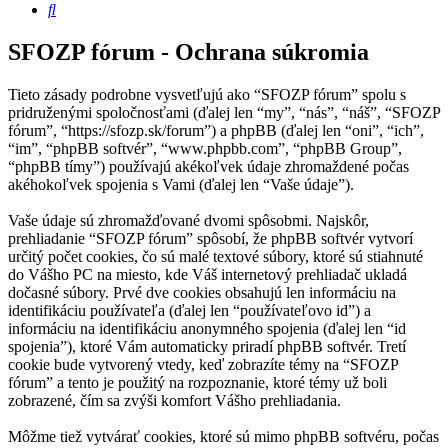
Hľadať
SFOZP fórum - Ochrana súkromia
Tieto zásady podrobne vysvetľujú ako “SFOZP fórum” spolu s
pridruženými spoločnosťami (ďalej len “my”, “nás”, “náš”, “SFOZP
fórum”, “https://sfozp.sk/forum”) a phpBB (ďalej len “oni”, “ich”,
“im”, “phpBB softvér”, “www.phpbb.com”, “phpBB Group”,
“phpBB tímy”) používajú akékoľvek údaje zhromaždené počas
akéhokoľvek spojenia s Vami (ďalej len “Vaše údaje”).
Vaše údaje sú zhromažďované dvomi spôsobmi. Najskôr,
prehliadanie “SFOZP fórum” spôsobí, že phpBB softvér vytvorí
určitý počet cookies, čo sú malé textové súbory, ktoré sú stiahnuté
do Vášho PC na miesto, kde Váš internetový prehliadač ukladá
dočasné súbory. Prvé dve cookies obsahujú len informáciu na
identifikáciu používateľa (ďalej len “používateľovo id”) a
informáciu na identifikáciu anonymného spojenia (ďalej len “id
spojenia”), ktoré Vám automaticky priradí phpBB softvér. Tretí
cookie bude vytvorený vtedy, keď zobrazíte témy na “SFOZP
fórum” a tento je použitý na rozpoznanie, ktoré témy už boli
zobrazené, čím sa zvýši komfort Vášho prehliadania.
Môžme tiež vytvárať cookies, ktoré sú mimo phpBB softvéru, počas